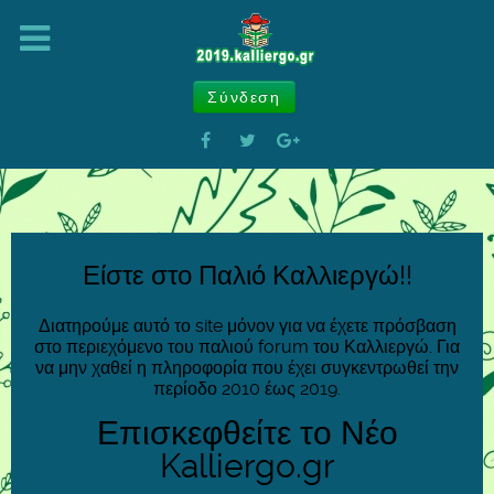
Σύνδεση
Είστε στο Παλιό Καλλιεργώ!!
Διατηρούμε αυτό το site μόνον για να έχετε πρόσβαση
στο περιεχόμενο του παλιού forum του Καλλιεργώ. Για
να μην χαθεί η πληροφορία που έχει συγκεντρωθεί την
περίοδο 2010 έως 2019.
Επισκεφθείτε το Νέο
Kalliergo.gr