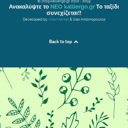
© 2019.kalliergo.gr 2010 - 2019
Ανακαλύψτε το
ΝΕΟ kalliergo.gr
Το ταξίδι
συνεχίζεται!!
Developed by
AlterMarket
& Ilias Antonopoulos
Back to top