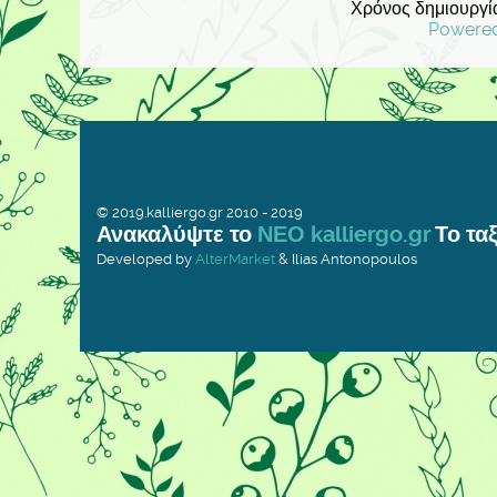
Χρόνος δημιουργία
Powere
© 2019.kalliergo.gr 2010 - 2019
Ανακαλύψτε το
ΝΕΟ kalliergo.gr
Το ταξ
Developed by
AlterMarket
& Ilias Antonopoulos