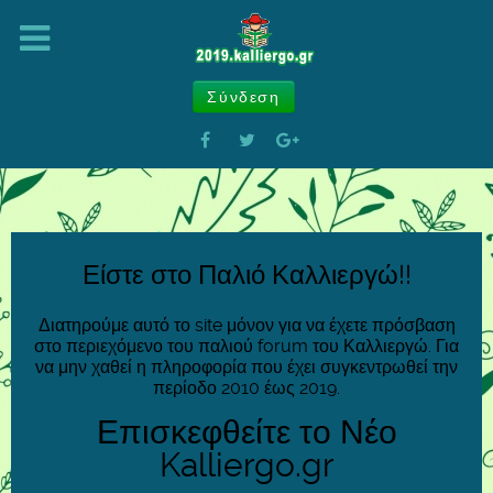
Σύνδεση
Είστε στο Παλιό Καλλιεργώ!!
Διατηρούμε αυτό το site μόνον για να έχετε πρόσβαση
στο περιεχόμενο του παλιού forum του Καλλιεργώ. Για
να μην χαθεί η πληροφορία που έχει συγκεντρωθεί την
περίοδο 2010 έως 2019.
Επισκεφθείτε το Νέο
Kalliergo.gr