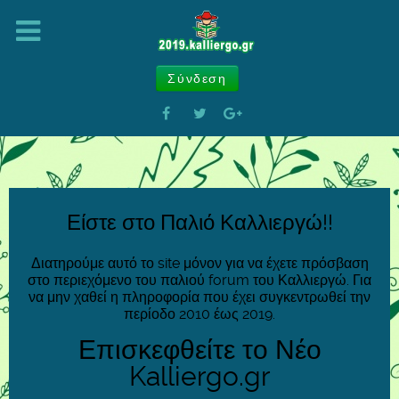
Σύνδεση
Είστε στο Παλιό Καλλιεργώ!!
Διατηρούμε αυτό το site μόνον για να έχετε πρόσβαση
στο περιεχόμενο του παλιού forum του Καλλιεργώ. Για
να μην χαθεί η πληροφορία που έχει συγκεντρωθεί την
περίοδο 2010 έως 2019.
Επισκεφθείτε το Νέο
Kalliergo.gr