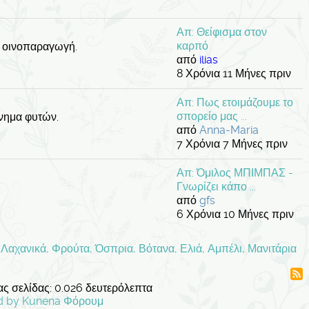
Απ: Θείφισμα στον
καρπό
, οινοπαραγωγή.
από
ilias
8 Χρόνια 11 Μήνες πριν
Απ: Πως ετοιμάζουμε το
σπορείο μας ...
ίνημα φυτών.
από
Anna-Maria
7 Χρόνια 7 Μήνες πριν
Απ: Όμιλος ΜΠΙΜΠΑΣ -
Γνωρίζει κάπο ...
από
gfs
6 Χρόνια 10 Μήνες πριν
Λαχανικά, Φρούτα, Όσπρια, Βότανα, Ελιά, Αμπέλι, Μανιτάρια
ς σελίδας: 0.026 δευτερόλεπτα
d by
Kunena Φόρουμ