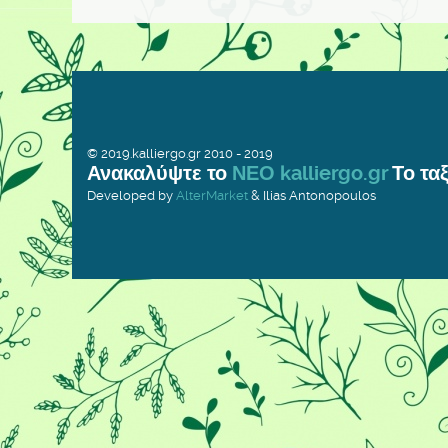
© 2019.kalliergo.gr 2010 - 2019
Ανακαλύψτε το
ΝΕΟ kalliergo.gr
Το ταξ
Developed by
AlterMarket
& Ilias Antonopoulos