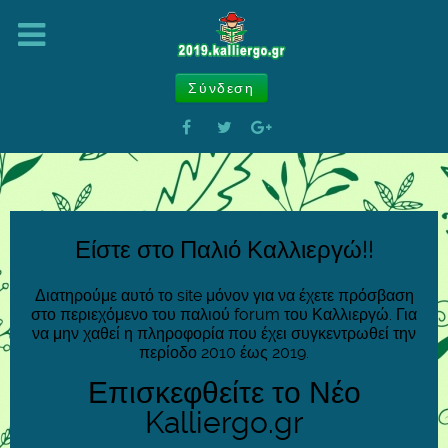
Σύνδεση
Είστε στο Παλιό Καλλιεργώ!!
Διατηρούμε αυτό το site μόνον για να έχετε πρόσβαση
στο περιεχόμενο του παλιού forum του Καλλιεργώ. Για
να μην χαθεί η πληροφορία που έχει συγκεντρωθεί την
περίοδο 2010 έως 2019.
Επισκεφθείτε το Νέο
Kalliergo.gr