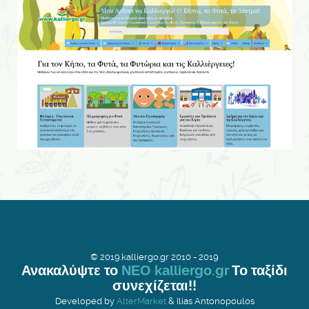
© 2019.kalliergo.gr 2010 - 2019
Ανακαλύψτε το
ΝΕΟ kalliergo.gr
Το ταξίδι
συνεχίζεται!!
Developed by
AlterMarket
& Ilias Antonopoulos