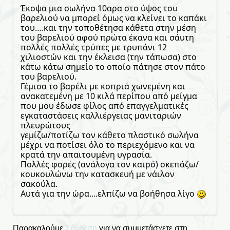
Έκοψα μια σωλήνα 10αρα στο ύψος του
βαρελιού να μπορεί όμως να κλείνει το καπάκι
του….και την τοποθέτησα κάθετα στην μέση
του βαρελιού αφού πρώτα έκανα και σάυτη
πολλές πολλές τρύπες με τρυπάνι 12
χιλιοστών και την έκλεισα (την τάπωσα) στο
κάτω κάτω σημείο το οποίο πάτησε στον πάτο
του βαρελιού.
Γέμισα το βαρέλι με κοπριά χωνεμένη και
ανακατεμένη με 10 κιλά περίπου από μείγμα
που μου έδωσε φίλος από επαγγελματικές
εγκαταστάσεις καλλιέργειας μανιταριών
πλευρώτους
γεμίζω/ποτίζω τον κάθετο πλαστικό σωλήνα
μέχρι να ποτίσει όλο το περιεχόμενο και να
κρατά την απαιτουμένη υγρασία.
Πολλές φορές (ανάλογα τον καιρό) σκεπάζω/
κουκουλώνω την κατασκευή με νάιλον
σακούλα.
Αυτά για την ώρα....ελπίζω να βοήθησα λίγο
Παρακαλούμε
Σύνδεση
για να συμμετάσχετε στη