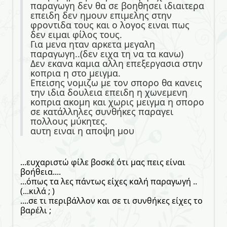
παραγωγη δεν θα σε βοηθησει ιδιαιτερα
επειδη δεν ημουν επιμελης στην
φροντιδα τους και ο λογος ειναι πως
δεν ειμαι φίλος τους.
Για μενα ηταν αρκετα μεγαλη
παραγωγη..(δεν ειχα τη να τα κανω)
Δεν εκανα καμια αλλη επεξεργασια στην
κοπρια η στο μειγμα.
Επεισης νομιζω με τον σπορο θα κανεις
την ιδια δουλεια επειδη η χωνεμενη
κοπρια ακομη και χωρις μειγμα η σπορο
σε κατάλληλες συνθήκες παραγει
πολλους μύκητες.
αυτη ειναι η αποψη μου
...ευχαριστώ φίλε βοσκέ ότι μας πεις είναι
βοήθεια....
...όπως τα λες πάντως είχες καλή παραγωγή ..
(...κιλά ; )
....σε τι περιβάλλον και σε τι συνθήκες είχες το
βαρέλι ;