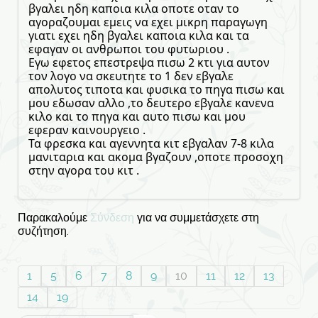
βγαλει ηδη καποια κιλα οποτε οταν το
αγοραζουμαι εμεις να εχει μικρη παραγωγη
γιατι εχει ηδη βγαλει καποια κιλα και τα
εφαγαν οι ανθρωποι του φυτωριου .
Εγω εφετος επεστρεψα πισω 2 κτι για αυτον
τον λογο να σκευτητε το 1 δεν εβγαλε
απολυτος τιποτα και φυσικα το πηγα πισω και
μου εδωσαν αλλο ,το δευτερο εβγαλε κανενα
κιλο και το πηγα και αυτο πισω και μου
εφεραν καινουργειο .
Τα φρεσκα και αγεννητα κιτ εβγαλαν 7-8 κιλα
μανιταρια και ακομα βγαζουν ,οποτε προσοχη
στην αγορα του κιτ .
Παρακαλούμε
Σύνδεση
για να συμμετάσχετε στη
συζήτηση.
1
5
6
7
8
9
10
11
12
13
14
19