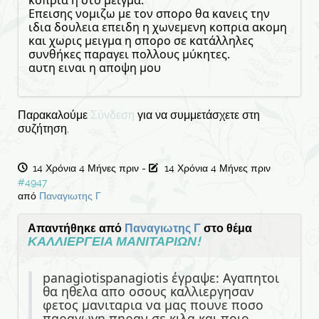
κοπρια η στο μειγμα.
Επεισης νομιζω με τον σπορο θα κανεις την
ιδια δουλεια επειδη η χωνεμενη κοπρια ακομη
και χωρις μειγμα η σπορο σε κατάλληλες
συνθήκες παραγει πολλους μύκητες.
αυτη ειναι η αποψη μου
Παρακαλούμε
Σύνδεση
για να συμμετάσχετε στη
συζήτηση.
14 Χρόνια 4 Μήνες πριν
-
14 Χρόνια 4 Μήνες πριν
#4947
από
Παναγιωτης Γ
Απαντήθηκε από
Παναγιωτης Γ
στο θέμα
ΚΑΛΛΙΕΡΓΕΙΑ ΜΑΝΙΤΑΡΙΩΝ!
panagiotispanagiotis έγραψε: Αγαπητοι
θα ηθελα απο οσους καλλιεργησαν
φετος μανιταρια να μας πουνε ποσο
παραγωγη πηραν σε κιλα και ποιο