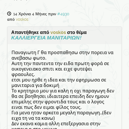
14 Χρόνια 4 Μήνες πριν
#4930
από
voskos
Απαντήθηκε από
voskos
στο θέμα
ΚΑΛΛΙΕΡΓΕΙΑ ΜΑΝΙΤΑΡΙΩΝ!
Παναγιωτη Γ θα προσπαθησω στην πορεια να
ανεβασω φωτο.
Αυτη την παντεντα την ειδα πρωτη φορά σε
οικογενειακο σπιτι και ειχε φυτεψει
φραουλες.
ετσι μου ηρθε η ιδεα και την εφηρμωσα σε
μανιταρια για δοκιμή
Το κρητηριο μου για καλη η οχι παραγωγη δεν
θα σε βοηθησει ιδιαιτερα επειδη δεν ημουν
επιμελης στην φροντιδα τους και ο λογος
ειναι πως δεν ειμαι φίλος τους.
Για μενα ηταν αρκετα μεγαλη παραγωγη..(δεν
ειχα τη να τα κανω)
Δεν εκανα καμια αλλη επεξεργασια στην