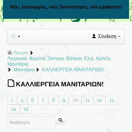
Νέες λειτουργίες, νέες δυνατότητες, νέα εμφάνιση!
Σύνδεση
Forum
Λαχανικά, Φρούτα, Όσπρια, Βότανα, Ελιά, Αμπέλι,
Μανιτάρια
Μανιτάρια
ΚΑΛΛΙΕΡΓΕΙΑ ΜΑΝΙΤΑΡΙΩΝ!
ΚΑΛΛΙΕΡΓΕΙΑ ΜΑΝΙΤΑΡΙΩΝ!
1
5
6
7
8
9
10
11
12
13
14
19