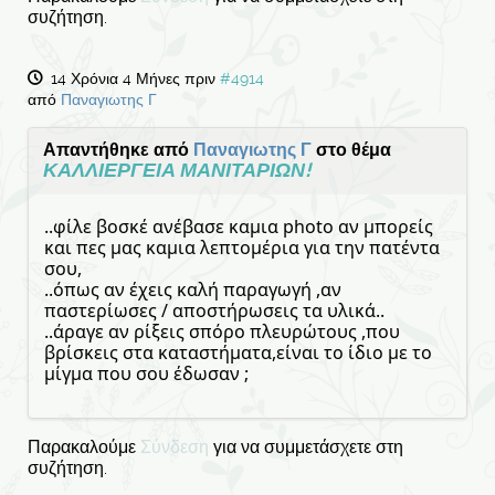
συζήτηση.
14 Χρόνια 4 Μήνες πριν
#4914
από
Παναγιωτης Γ
Απαντήθηκε από
Παναγιωτης Γ
στο θέμα
ΚΑΛΛΙΕΡΓΕΙΑ ΜΑΝΙΤΑΡΙΩΝ!
..φίλε βοσκέ ανέβασε καμια photo αν μπορείς
και πες μας καμια λεπτομέρια για την πατέντα
σου,
..όπως αν έχεις καλή παραγωγή ,αν
παστερίωσες / αποστήρωσεις τα υλικά..
..άραγε αν ρίξεις σπόρο πλευρώτους ,που
βρίσκεις στα καταστήματα,είναι το ίδιο με το
μίγμα που σου έδωσαν ;
Παρακαλούμε
Σύνδεση
για να συμμετάσχετε στη
συζήτηση.