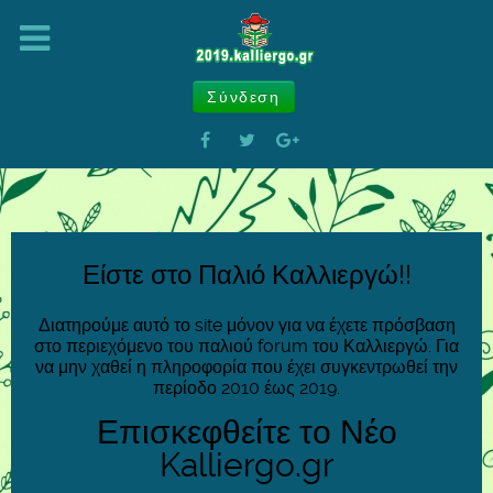
Σύνδεση
Είστε στο Παλιό Καλλιεργώ!!
Διατηρούμε αυτό το site μόνον για να έχετε πρόσβαση
στο περιεχόμενο του παλιού forum του Καλλιεργώ. Για
να μην χαθεί η πληροφορία που έχει συγκεντρωθεί την
περίοδο 2010 έως 2019.
Επισκεφθείτε το Νέο
Kalliergo.gr