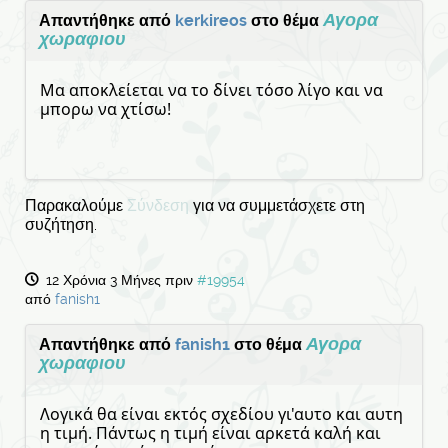
Αγορα
Απαντήθηκε από
kerkireos
στο θέμα
χωραφιου
Μα αποκλείεται να το δίνει τόσο λίγο και να
μπορω να χτίσω!
Παρακαλούμε
Σύνδεση
για να συμμετάσχετε στη
συζήτηση.
12 Χρόνια 3 Μήνες πριν
#19954
από
fanish1
Αγορα
Απαντήθηκε από
fanish1
στο θέμα
χωραφιου
Λογικά θα είναι εκτός σχεδίου γι'αυτο και αυτη
η τιμή. Πάντως η τιμή είναι αρκετά καλή και