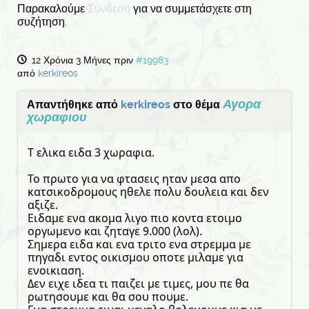
Παρακαλούμε
Σύνδεση
για να συμμετάσχετε στη
συζήτηση.
12 Χρόνια 3 Μήνες πριν
#19983
από
kerkireos
Αγορα
Απαντήθηκε από
kerkireos
στο θέμα
χωραφιου
Τ ελικα ειδα 3 χωραφια.
Το πρωτο για να φτασεις ηταν μεσα απο
κατσικοδρομους ηθελε πολυ δουλεια και δεν
αξιζε.
Ειδαμε ενα ακομα λιγο πιο κοντα ετοιμο
οργωμενο και ζηταγε 9.000 (λολ).
Σημερα ειδα και ενα τριτο ενα στρεμμα με
πηγαδι εντος οικισμου οποτε μιλαμε για
ενοικιαση.
Δεν ειχε ιδεα τι παιζει με τιμες, μου πε θα
ρωτησουμε και θα σου πουμε.