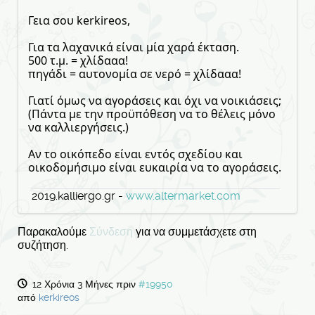
Γεια σου kerkireos,
Για τα λαχανικά είναι μία χαρά έκταση.
500 τ.μ. = χλίδααα!
πηγάδι = αυτονομία σε νερό = χλίδααα!
Γιατί όμως να αγοράσεις και όχι να νοικιάσεις;
(Πάντα με την προϋπόθεση να το θέλεις μόνο
να καλλιεργήσεις.)
Αν το οικόπεδο είναι εντός σχεδίου και
οικοδομήσιμο είναι ευκαιρία να το αγοράσεις.
2019.kalliergo.gr -
www.altermarket.com
Παρακαλούμε
Σύνδεση
για να συμμετάσχετε στη
συζήτηση.
12 Χρόνια 3 Μήνες πριν
#19950
από
kerkireos