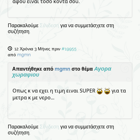
αφου είναι τόσο κοντά σου.
Παρακαλούμε
Σύνδεση
για να συμμετάσχετε στη
συζήτηση.
12 Χρόνια 3 Μήνες πριν
#19955
από
mgmn
Αγορα
Απαντήθηκε από
mgmn
στο θέμα
χωραφιου
Οπως κ να εχει η τιμη ειναι SUPER
για τα
μετρα κ με νερο...
Παρακαλούμε
Σύνδεση
για να συμμετάσχετε στη
συζήτηση.