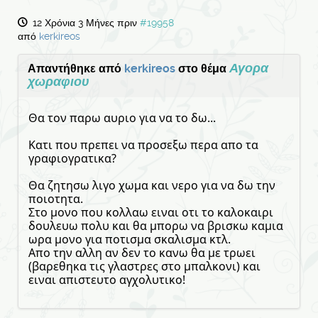
12 Χρόνια 3 Μήνες πριν
#19958
από
kerkireos
Αγορα
Απαντήθηκε από
kerkireos
στο θέμα
χωραφιου
Θα τον παρω αυριο για να το δω...
Κατι που πρεπει να προσεξω περα απο τα
γραφιογρατικα?
Θα ζητησω λιγο χωμα και νερο για να δω την
ποιοτητα.
Στο μονο που κολλαω ειναι οτι το καλοκαιρι
δουλευω πολυ και θα μπορω να βρισκω καμια
ωρα μονο για ποτισμα σκαλισμα κτλ.
Απο την αλλη αν δεν το κανω θα με τρωει
(βαρεθηκα τις γλαστρες στο μπαλκονι) και
ειναι απιστευτο αγχολυτικο!