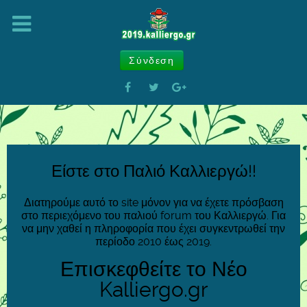
Σύνδεση
Είστε στο Παλιό Καλλιεργώ!!
Διατηρούμε αυτό το site μόνον για να έχετε πρόσβαση
στο περιεχόμενο του παλιού forum του Καλλιεργώ. Για
να μην χαθεί η πληροφορία που έχει συγκεντρωθεί την
περίοδο 2010 έως 2019.
Επισκεφθείτε το Νέο
Kalliergo.gr