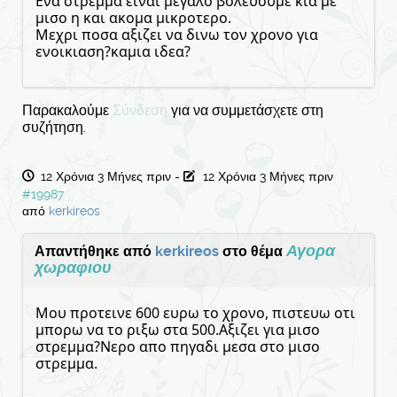
Ενα στρεμμα ειναι μεγαλο βολευουμε κια με
μισο η και ακομα μικροτερο.
Μεχρι ποσα αξιζει να δινω τον χρονο για
ενοικιαση?καμια ιδεα?
Παρακαλούμε
Σύνδεση
για να συμμετάσχετε στη
συζήτηση.
12 Χρόνια 3 Μήνες πριν
-
12 Χρόνια 3 Μήνες πριν
#19987
από
kerkireos
Αγορα
Απαντήθηκε από
kerkireos
στο θέμα
χωραφιου
Μου προτεινε 600 ευρω το χρονο, πιστευω οτι
μπορω να το ριξω στα 500.Αξιζει για μισο
στρεμμα?Νερο απο πηγαδι μεσα στο μισο
στρεμμα.