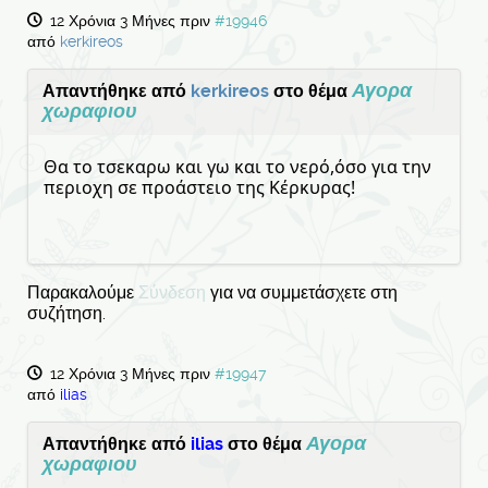
12 Χρόνια 3 Μήνες πριν
#19946
από
kerkireos
Αγορα
Απαντήθηκε από
kerkireos
στο θέμα
χωραφιου
Θα το τσεκαρω και γω και το νερό,όσο για την
περιοχη σε προάστειο της Κέρκυρας!
Παρακαλούμε
Σύνδεση
για να συμμετάσχετε στη
συζήτηση.
12 Χρόνια 3 Μήνες πριν
#19947
από
ilias
Αγορα
Απαντήθηκε από
ilias
στο θέμα
χωραφιου