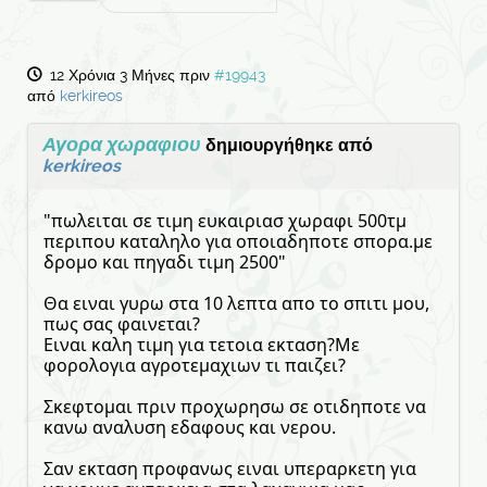
12 Χρόνια 3 Μήνες πριν
#19943
από
kerkireos
Αγορα χωραφιου
δημιουργήθηκε από
kerkireos
"πωλειται σε τιμη ευκαιριασ χωραφι 500τμ
περιπου καταληλο για οποιαδηποτε σπορα.με
δρομο και πηγαδι τιμη 2500"
Θα ειναι γυρω στα 10 λεπτα απο το σπιτι μου,
πως σας φαινεται?
Ειναι καλη τιμη για τετοια εκταση?Με
φορολογια αγροτεμαχιων τι παιζει?
Σκεφτομαι πριν προχωρησω σε οτιδηποτε να
κανω αναλυση εδαφους και νερου.
Σαν εκταση προφανως ειναι υπεραρκετη για