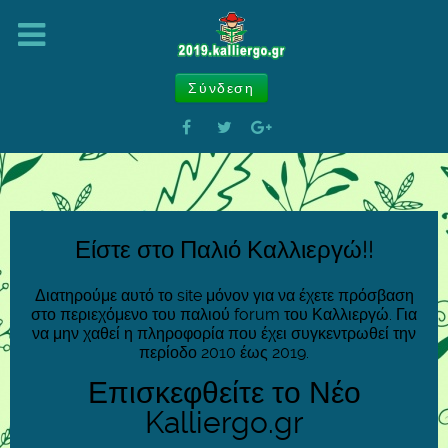
Σύνδεση
Είστε στο Παλιό Καλλιεργώ!!
Διατηρούμε αυτό το site μόνον για να έχετε πρόσβαση
στο περιεχόμενο του παλιού forum του Καλλιεργώ. Για
να μην χαθεί η πληροφορία που έχει συγκεντρωθεί την
περίοδο 2010 έως 2019.
Επισκεφθείτε το Νέο
Kalliergo.gr