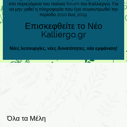
στο περιεχόμενο του παλιού forum του Καλλιεργώ. Για
να μην χαθεί η πληροφορία που έχει συγκεντρωθεί την
περίοδο 2010 έως 2019.
Επισκεφθείτε το Νέο
Kalliergo.gr
Νέες λειτουργίες, νέες δυνατότητες, νέα εμφάνιση!
Όλα τα Μέλη