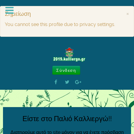
Σημείωση
×
You cannot see this profile due to privacy settings.
Σύνδεση
Είστε στο Παλιό Καλλιεργώ!!
Διατηρούμε αυτό το site μόνον για να έχετε πρόσβαση