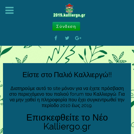
Σύνδεση
Είστε στο Παλιό Καλλιεργώ!!
Διατηρούμε αυτό το site μόνον για να έχετε πρόσβαση
στο περιεχόμενο του παλιού forum του Καλλιεργώ. Για
να μην χαθεί η πληροφορία που έχει συγκεντρωθεί την
περίοδο 2010 έως 2019.
Επισκεφθείτε το Νέο
Kalliergo.gr