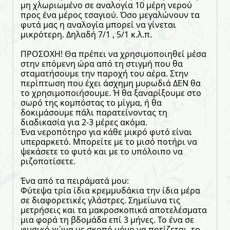
μη χλωριωμένο σε αναλογία 10 μέρη νερού
προς ένα μέρος τσαγιού. Όσο μεγαλώνουν τα
φυτά μας η αναλογία μπορεί να γίνεται
μικρότερη. Δηλαδή 7/1 , 5/1 κ.λ.π.
ΠΡΟΣΟΧΗ! Θα πρέπει να χρησιμοποιηθεί μέσα
στην επόμενη ώρα από τη στιγμή που θα
σταματήσουμε την παροχή του αέρα. Στην
περίπτωση που έχει άσχημη μυρωδιά ΔΕΝ θα
το χρησιμοποιήσουμε. Ή θα ξαναρίξουμε στο
σωρό της κομπόστας το μίγμα, ή θα
δοκιμάσουμε πάλι παρατείνοντας τη
διαδικασία για 2-3 μέρες ακόμα.
Ένα νεροπότηρο για κάθε μικρό φυτό είναι
υπεραρκετό. Μπορείτε με το μισό ποτήρι να
ψεκάσετε το φυτό και με το υπόλοιπο να
ριζοποτίσετε.
Ένα από τα πειράματά μου:
Φύτεψα τρία ίδια κρεμμυδάκια την ίδια μέρα
σε διαφορετικές γλάστρες. Σημείωνα τις
μετρήσεις και τα μακροσκοπικά αποτελέσματα
μια φορά τη βδομάδα επί 3 μήνες. Το ένα σε
φυσικό χώμα με σκοπό μόνο να ποτίζεται, το