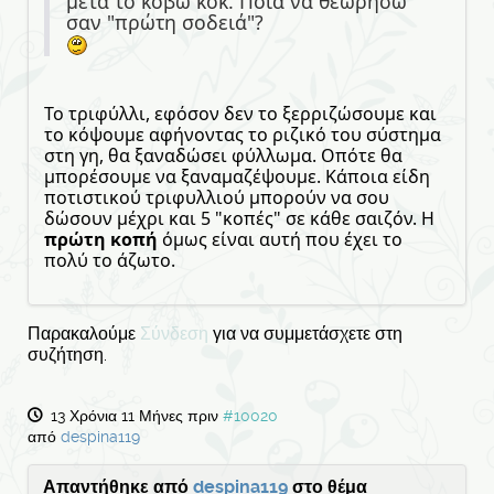
μετά το κόβω κοκ. Ποιά να θεωρήσω
σαν "πρώτη σοδειά"?
Το τριφύλλι, εφόσον δεν το ξερριζώσουμε και
το κόψουμε αφήνοντας το ριζικό του σύστημα
στη γη, θα ξαναδώσει φύλλωμα. Οπότε θα
μπορέσουμε να ξαναμαζέψουμε. Κάποια είδη
ποτιστικού τριφυλλιού μπορούν να σου
δώσουν μέχρι και 5 "κοπές" σε κάθε σαιζόν. Η
πρώτη κοπή
όμως είναι αυτή που έχει το
πολύ το άζωτο.
Παρακαλούμε
Σύνδεση
για να συμμετάσχετε στη
συζήτηση.
13 Χρόνια 11 Μήνες πριν
#10020
από
despina119
Απαντήθηκε από
despina119
στο θέμα