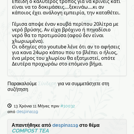
Επειδή ο καλύτερος τρόπος για να κρίνεις κάτι
είναι να το δοκιμάσεις....ξεκινάω....κι αν
κάποιος έχει ανάλογη εμπειρία, την καταθέτει.
Γέμισα αποψε έναν κουβά περίπου 20λίτρα με
νερό βρύσης. Αν είχα βρόχινο ή πηγαδίσιο
νερό θα το προτιμούσα (αφού δεν είναι
χλωριωμένα).
Οι οδηγίες στο youtube λένε ότι αν το αφήσεις
για κανα 24ωρο κάπου που το βλέπει ο ήλιος,
ένα μέρος του χλωρίου θα εξατμιστεί, οπότε
Δευτέρα προχωράω στο επόμενο βήμα.
Παρακαλούμε
Σύνδεση
για να συμμετάσχετε στη
συζήτηση.
13 Χρόνια 11 Μήνες πριν
#10032
από
despina119
Απαντήθηκε από
despina119
στο θέμα
COMPOST TEA