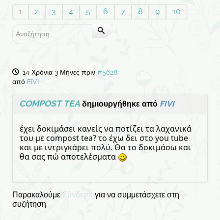
1
2
3
4
5
6
7
8
9
10
14 Χρόνια 3 Μήνες πριν
#5628
από
FIVI
COMPOST TEA
δημιουργήθηκε από
FIVI
έχει δοκιμάσει κανείς να ποτίζει τα λαχανικά
του με compost tea? το έχω δει στο you tube
και με ιντριγκάρει πολύ. Θα το δοκιμάσω και
θα σας πώ αποτελέσματα
Παρακαλούμε
Σύνδεση
για να συμμετάσχετε στη
συζήτηση.