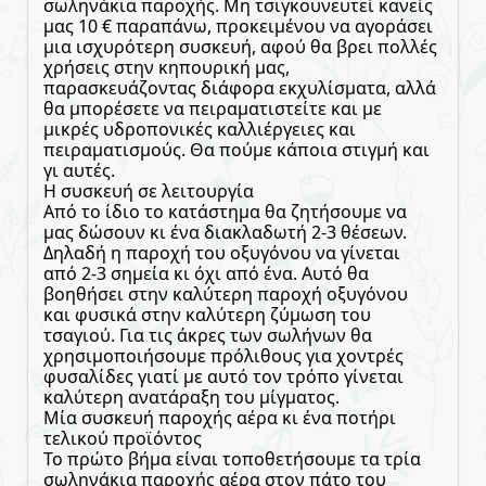
σωληνάκια παροχής. Μη τσιγκουνευτεί κανείς
μας 10 € παραπάνω, προκειμένου να αγοράσει
μια ισχυρότερη συσκευή, αφού θα βρει πολλές
χρήσεις στην κηπουρική μας,
παρασκευάζοντας διάφορα εκχυλίσματα, αλλά
θα μπορέσετε να πειραματιστείτε και με
μικρές υδροπονικές καλλιέργειες και
πειραματισμούς. Θα πούμε κάποια στιγμή και
γι αυτές.
Η συσκευή σε λειτουργία
Από το ίδιο το κατάστημα θα ζητήσουμε να
μας δώσουν κι ένα διακλαδωτή 2-3 θέσεων.
Δηλαδή η παροχή του οξυγόνου να γίνεται
από 2-3 σημεία κι όχι από ένα. Αυτό θα
βοηθήσει στην καλύτερη παροχή οξυγόνου
και φυσικά στην καλύτερη ζύμωση του
τσαγιού. Για τις άκρες των σωλήνων θα
χρησιμοποιήσουμε πρόλιθους για χοντρές
φυσαλίδες γιατί με αυτό τον τρόπο γίνεται
καλύτερη ανατάραξη του μίγματος.
Μία συσκευή παροχής αέρα κι ένα ποτήρι
τελικού προϊόντος
Το πρώτο βήμα είναι τοποθετήσουμε τα τρία
σωληνάκια παροχής αέρα στον πάτο του