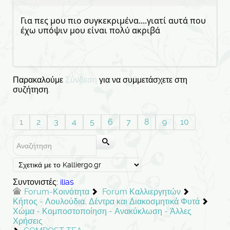
Για πες μου πιο συγκεκριμένα....γιατί αυτά που
έχω υπόψιν μου είναι πολύ ακριβά
Παρακαλούμε
Σύνδεση
για να συμμετάσχετε στη
συζήτηση.
1
2
3
4
5
6
7
8
9
10
Συντονιστές:
ilias
Forum-Κοινότητα
Forum Καλλιεργητών
Κήπος - Λουλούδια, Δέντρα και Διακοσμητικά Φυτά
Χώμα - Κομποστοποίηση - Ανακύκλωση - Άλλες
Χρήσεις