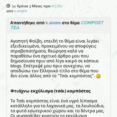
14 Χρόνια 3 Μήνες πριν
#5762
από
k.andre
COMPOST
Απαντήθηκε από
k.andre
στο θέμα
TEA
Αγαπητή Φοίβη, επειδή το θέμα είναι λιγάκι
εξειδικευμένο, προκειμένου να αποφύγεις
στραβοπατήματα, θεώρησα καλό να
παραθέσω ένα σχετικό άρθρο μου που
δημοσίευσα πριν από λίγο καιρό σε κάποια
blogs. Επέτρεψέ μου πριν συνεχίσω, να
αποδώσω τον Ελληνικό τίτλο στο θέμα που
δεν είναι άλλος από το "Τσάι κομπόστας".
Φτιάχνω εκχύλισμα (τσάι) κομπόστας
To Τσάι κομπόστας είναι ένα υγρό λίπασμα
κατάλληλο για τα λαχανικά μας, τα λουλούδια,
τα φυτά εσωτερικού χώρου και τα δέντρα μας.
Οι φυσσαλίδες κρατούν το εκχύλισμα