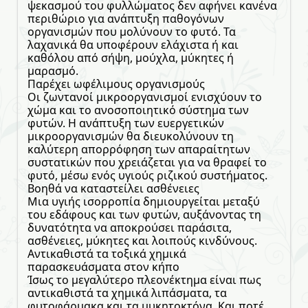
ψεκασμού του φυλλώματος δεν αφήνει κανένα
περιθώριο για ανάπτυξη παθογόνων
οργανισμών που μολύνουν το φυτό. Τα
λαχανικά θα υποφέρουν ελάχιστα ή και
καθόλου από σήψη, μούχλα, μύκητες ή
μαρασμό.
Παρέχει ωφέλιμους οργανισμούς
Οι ζωντανοί μικροοργανισμοί ενισχύουν το
χώμα και το ανοσοποιητικό σύστημα των
φυτών. Η ανάπτυξη των ευεργετικών
μικροοργανισμών θα διευκολύνουν τη
καλύτερη απορρόφηση των απαραίτητων
συστατικών που χρειάζεται για να θραφεί το
φυτό, μέσω ενός υγιούς ριζικού συστήματος.
Βοηθά να καταστείλει ασθένειες
Μια υγιής ισορροπία δημιουργείται μεταξύ
του εδάφους και των φυτών, αυξάνοντας τη
δυνατότητα να αποκρούσει παράσιτα,
ασθένειες, μύκητες και λοιπούς κινδύνους.
Αντικαθιστά τα τοξικά χημικά
παρασκευάσματα στον κήπο
Ίσως το μεγαλύτερο πλεονέκτημα είναι πως
αντικαθιστά τα χημικά λιπάσματα, τα
φυτοφάρμακα και τα μυκητοκτόνα. Και ποτέ