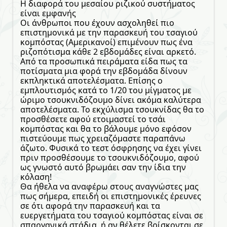
Η διαφορά του μεσαίου ριζικού συστήματος
είναι εμφανής
Οι άνθρωποι που έχουν ασχοληθεί πιο
επιστημονικά με την παρασκευή του τσαγιού
κομπόστας (Αμερικανοί) επιμένουν πως ένα
ριζοπότισμα κάθε 2 εβδομάδες είναι αρκετό.
Από τα προσωπικά πειράματα είδα πως τα
ποτίσματα μια φορά την εβδομάδα δίνουν
εκπληκτικά αποτελέσματα. Επίσης ο
εμπλουτισμός κατά το 1/20 του μίγματος με
ώριμο τσουκνιδόζουμο δίνει ακόμα καλύτερα
αποτελέσματα. Το εκχύλισμα τσουκνίδας θα το
προσθέσετε αφού ετοιμαστεί το τσάι
κομπόστας και θα το βάλουμε μόνο εφόσον
πιστεύουμε πως χρειαζόμαστε παραπάνω
άζωτο. Φυσικά το τεστ όσφρησης να έχει γίνει
πριν προσθέσουμε το τσουκνιδόζουμο, αφού
ως γνωστό αυτό βρωμάει σαν την ίδια την
κόλαση!
Θα ήθελα να αναφέρω στους αναγνώστες μας
πως σήμερα, επειδή οι επιστημονικές έρευνες
σε ότι αφορά την παρασκευή και τα
ευεργετήματα του τσαγιού κομπόστας είναι σε
σπαργανικά στάδια, ή αν θέλετε βρίσκονται σε