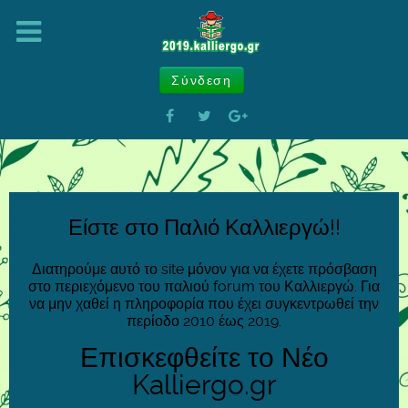
Σύνδεση
Είστε στο Παλιό Καλλιεργώ!!
Διατηρούμε αυτό το site μόνον για να έχετε πρόσβαση
στο περιεχόμενο του παλιού forum του Καλλιεργώ. Για
να μην χαθεί η πληροφορία που έχει συγκεντρωθεί την
περίοδο 2010 έως 2019.
Επισκεφθείτε το Νέο
Kalliergo.gr