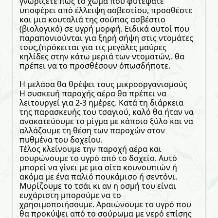
γνωρίζετε πως το χώμα που φυτέψατε
υποφέρει από έλλειψη ασβεστίου, προσθέστε
και μια κουταλιά της σούπας ασβέστιο
(βιολογικό) σε υγρή μορφή. Ειδικά αυτοί που
παραπονιούνται για ξηρή σήψη στις ντομάτες
τους,(πρόκειται για τις μεγάλες μαύρες
κηλίδες στην κάτω μεριά των ντοματών,. θα
πρέπει να το προσθέσουν όπωσδήποτε.
Η μελάσα θα θρέψει τους μικροοργανισμούς
Η συσκευή παροχής αέρα θα πρέπει να
λειτουργεί για 2-3 ημέρες. Κατά τη διάρκεια
της παρασκευής του τσαγιού, καλό θα ήταν να
ανακατεύουμε το μίγμα με κάποιο ξύλο και να
αλλάζουμε τη θέση των παροχών στον
πυθμένα του δοχείου.
Τέλος κλείνουμε την παροχή αέρα και
σουρώνουμε το υγρό από το δοχείο. Αυτό
μπορεί να γίνει με μια σίτα κουνουπιών ή
ακόμα με ένα παλιό πουκάμισο ή σεντόνι.
Μυρίζουμε το τσάι κι αν η οσμή του είναι
ευχάριστη μπορούμε να το
χρησιμοποιήσουμε. Αραιώνουμε το υγρό που
θα προκύψει από το σούρωμα με νερό επίσης