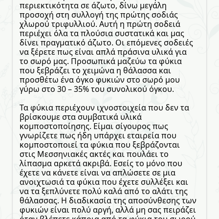
περιεκτικότητα σε άζωτο, δίνω μεγάλη
προσοχή στη συλλογή της πρώτης σοδιάς
χλωρού τριφυλλιού. Αυτή η πρώτη σοδειά
περιέχει όλα τα πλούσια συστατικά και μας
δίνει πραγματικό άζωτο. Οι επόμενες σοδειές
να ξέρετε πως είναι απλά πράσινα υλικά για
το σωρό μας. Προσωπικά μαζεύω τα φύκια
που ξεβράζει το χειμώνα η θάλασσα και
προσθέτω ένα όγκο φυκιών στο σωρό μου
γύρω στο 30 – 35% του συνολικού όγκου.
Τα φύκια περιέχουν ιχνοστοιχεία που δεν τα
βρίσκουμε στα συμβατικά υλικά
κομποστοποίησης. Είμαι σίγουρος πως
γνωρίζετε πως ήδη υπάρχει εταιρεία που
κομποστοποιεί τα φύκια που ξεβράζονται
στις Μεσσηνιακές ακτές και πουλάει το
λίπασμα αρκετά ακριβά. Εσείς το μόνο που
έχετε να κάνετε είναι να απλώσετε σε μια
ανοιχτωσιά τα φύκια που έχετε συλλέξει και
να τα ξεπλύνετε πολύ καλά από το αλάτι της
θάλασσας. Η διαδικασία της αποσύνθεσης των
φυκιών είναι πολύ αργή, αλλά μη σας πειράζει