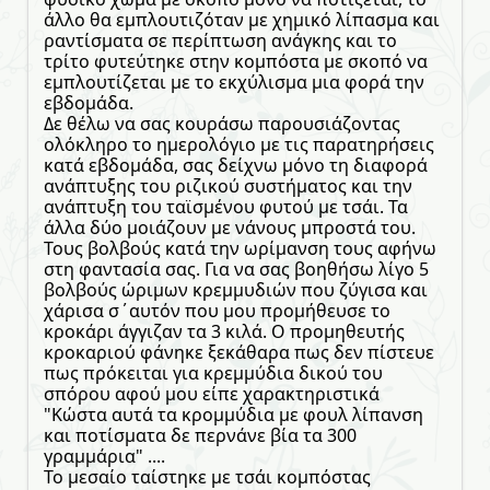
άλλο θα εμπλουτιζόταν με χημικό λίπασμα και
ραντίσματα σε περίπτωση ανάγκης και το
τρίτο φυτεύτηκε στην κομπόστα με σκοπό να
εμπλουτίζεται με το εκχύλισμα μια φορά την
εβδομάδα.
Δε θέλω να σας κουράσω παρουσιάζοντας
ολόκληρο το ημερολόγιο με τις παρατηρήσεις
κατά εβδομάδα, σας δείχνω μόνο τη διαφορά
ανάπτυξης του ριζικού συστήματος και την
ανάπτυξη του ταϊσμένου φυτού με τσάι. Τα
άλλα δύο μοιάζουν με νάνους μπροστά του.
Τους βολβούς κατά την ωρίμανση τους αφήνω
στη φαντασία σας. Για να σας βοηθήσω λίγο 5
βολβούς ώριμων κρεμμυδιών που ζύγισα και
χάρισα σ΄αυτόν που μου προμήθευσε το
κροκάρι άγγιζαν τα 3 κιλά. Ο προμηθευτής
κροκαριού φάνηκε ξεκάθαρα πως δεν πίστευε
πως πρόκειται για κρεμμύδια δικού του
σπόρου αφού μου είπε χαρακτηριστικά
"Κώστα αυτά τα κρομμύδια με φουλ λίπανση
και ποτίσματα δε περνάνε βία τα 300
γραμμάρια" ....
Το μεσαίο ταίστηκε με τσάι κομπόστας