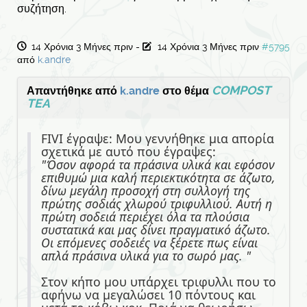
συζήτηση.
14 Χρόνια 3 Μήνες πριν
-
14 Χρόνια 3 Μήνες πριν
#5795
από
k.andre
COMPOST
Απαντήθηκε από
k.andre
στο θέμα
TEA
FIVI έγραψε: Μου γεννήθηκε μια απορία
σχετικά με αυτό που έγραψες:
"Όσον αφορά τα πράσινα υλικά και εφόσον
επιθυμώ μια καλή περιεκτικότητα σε άζωτο,
δίνω μεγάλη προσοχή στη συλλογή της
πρώτης σοδιάς χλωρού τριφυλλιού. Αυτή η
πρώτη σοδειά περιέχει όλα τα πλούσια
συστατικά και μας δίνει πραγματικό άζωτο.
Οι επόμενες σοδειές να ξέρετε πως είναι
απλά πράσινα υλικά για το σωρό μας. "
Στον κήπο μου υπάρχει τριφυλλι που το
αφήνω να μεγαλώσει 10 πόντους και