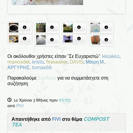
Οι ακόλουθοι χρήστες είπαν "Σε Ευχαριστώ":
kksakis1
,
manosdet
,
kristi1
,
fireseaker
,
DAVIS
,
Μαιρη.Μ.
,
ΑΡΓΥΡΗΣ
,
tomas66
Παρακαλούμε
Σύνδεση
για να συμμετάσχετε στη
συζήτηση.
14 Χρόνια 3 Μήνες πριν
#5763
από
FIVI
COMPOST
Απαντήθηκε από
FIVI
στο θέμα
TEA