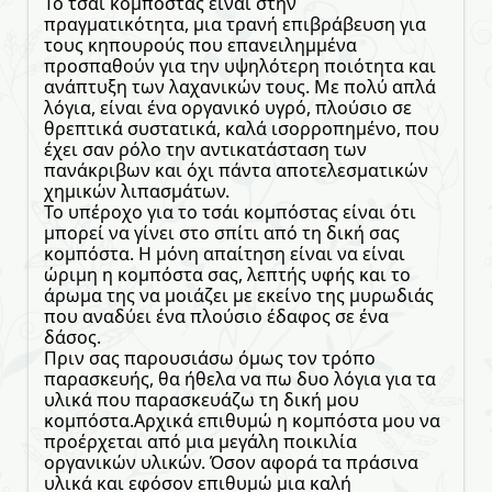
To τσάι κομπόστας είναι στην
πραγματικότητα, μια τρανή επιβράβευση για
τους κηπουρούς που επανειλημμένα
προσπαθούν για την υψηλότερη ποιότητα και
ανάπτυξη των λαχανικών τους. Με πολύ απλά
λόγια, είναι ένα οργανικό υγρό, πλούσιο σε
θρεπτικά συστατικά, καλά ισορροπημένο, που
έχει σαν ρόλο την αντικατάσταση των
πανάκριβων και όχι πάντα αποτελεσματικών
χημικών λιπασμάτων.
Το υπέροχο για το τσάι κομπόστας είναι ότι
μπορεί να γίνει στο σπίτι από τη δική σας
κομπόστα. Η μόνη απαίτηση είναι να είναι
ώριμη η κομπόστα σας, λεπτής υφής και το
άρωμα της να μοιάζει με εκείνο της μυρωδιάς
που αναδύει ένα πλούσιο έδαφος σε ένα
δάσος.
Πριν σας παρουσιάσω όμως τον τρόπο
παρασκευής, θα ήθελα να πω δυο λόγια για τα
υλικά που παρασκευάζω τη δική μου
κομπόστα.Αρχικά επιθυμώ η κομπόστα μου να
προέρχεται από μια μεγάλη ποικιλία
οργανικών υλικών. Όσον αφορά τα πράσινα
υλικά και εφόσον επιθυμώ μια καλή