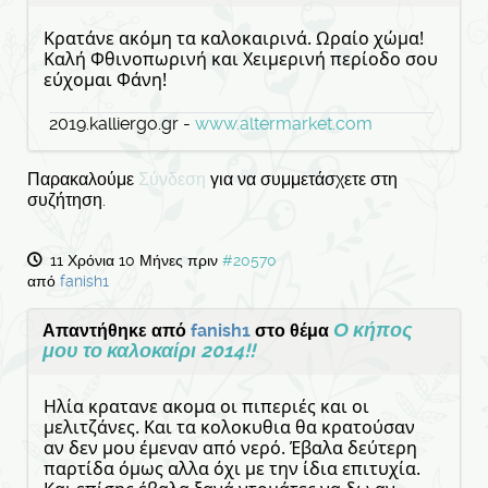
Κρατάνε ακόμη τα καλοκαιρινά. Ωραίο χώμα!
Καλή Φθινοπωρινή και Χειμερινή περίοδο σου
εύχομαι Φάνη!
2019.kalliergo.gr -
www.altermarket.com
Παρακαλούμε
Σύνδεση
για να συμμετάσχετε στη
συζήτηση.
11 Χρόνια 10 Μήνες πριν
#20570
από
fanish1
Ο κήπος
Απαντήθηκε από
fanish1
στο θέμα
μου το καλοκαίρι 2014!!
Ηλία κρατανε ακομα οι πιπεριές και οι
μελιτζάνες. Και τα κολοκυθια θα κρατούσαν
αν δεν μου έμεναν από νερό. Έβαλα δεύτερη
παρτίδα όμως αλλα όχι με την ίδια επιτυχία.