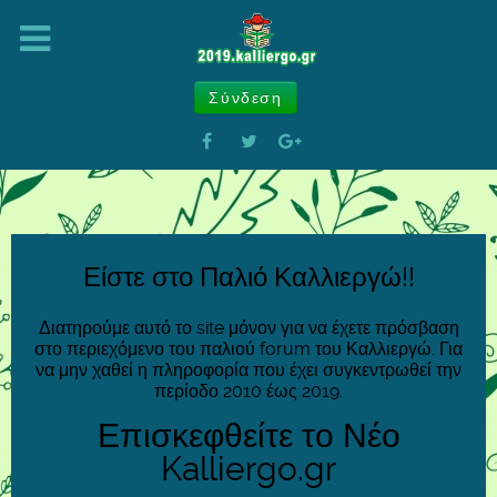
Σύνδεση
Είστε στο Παλιό Καλλιεργώ!!
Διατηρούμε αυτό το site μόνον για να έχετε πρόσβαση
στο περιεχόμενο του παλιού forum του Καλλιεργώ. Για
να μην χαθεί η πληροφορία που έχει συγκεντρωθεί την
περίοδο 2010 έως 2019.
Επισκεφθείτε το Νέο
Kalliergo.gr