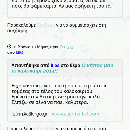
Και επίσης έβαλα ξανά ντομάτες να δω αν
ποτς θα φάμε καμια. Αν μας αφήσει η του τα.
Παρακαλούμε
Σύνδεση
για να συμμετάσχετε στη
συζήτηση.
11 Χρόνια 10 Μήνες πριν
#20573
από
ilias
Ο κήπος μου
Απαντήθηκε από
ilias
στο θέμα
το καλοκαίρι 2014!!
Είχα κάνει κι εγώ το πείραμα με τη φύτεψη
τομάτας στο τέλος του καλοκαιριού.
Εμένα (στην Αττική), δεν μου πήγε καλά.
Ελπίζω σε σένα να πάει καλύτερα.
2019.kalliergo.gr -
www.altermarket.com
Παρακαλούμε
Σύνδεση
για να συμμετάσχετε στη