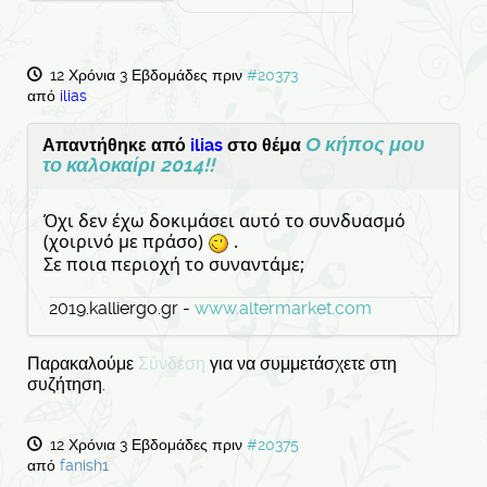
12 Χρόνια 3 Εβδομάδες πριν
#20373
από
ilias
Ο κήπος μου
Απαντήθηκε από
ilias
στο θέμα
το καλοκαίρι 2014!!
Όχι δεν έχω δοκιμάσει αυτό το συνδυασμό
(χοιρινό με πράσο)
.
Σε ποια περιοχή το συναντάμε;
2019.kalliergo.gr -
www.altermarket.com
Παρακαλούμε
Σύνδεση
για να συμμετάσχετε στη
συζήτηση.
12 Χρόνια 3 Εβδομάδες πριν
#20375
από
fanish1