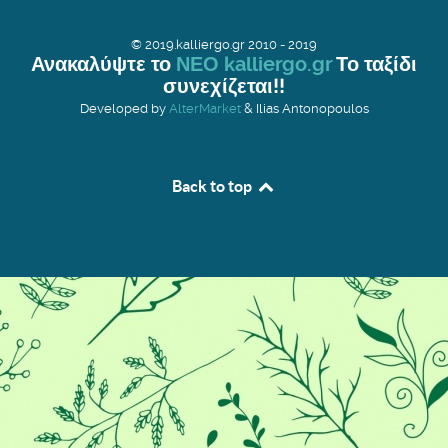
© 2019.kalliergo.gr 2010 - 2019
Ανακαλύψτε το
ΝΕΟ kalliergo.gr
Το ταξίδι
συνεχίζεται!!
Developed by
AlterMarket
& Ilias Antonopoulos
Back to top