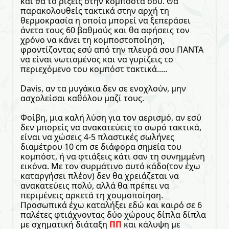
και θα το ρίξεις στην κομπόστα σου. Θα
παρακολουθείς τακτικά στην αρχή τη
θερμοκρασία η οποία μπορεί να ξεπεράσει
άνετα τους 60 βαθμούς και θα αφήσεις τον
χρόνο να κάνει τη κομποστοποίηση,
φροντίζοντας εσύ από την πλευρά σου ΠΑΝΤΑ
να είναι νωτισμένος και να γυρίζεις το
περιεχόμενο του κομπόστ τακτικά.....
Davis, αν τα μυγάκια δεν σε ενοχλούν, μην
ασχολείσαι καθόλου μαζί τους.
Φοίβη, μια καλή λύση για τον αερισμό, αν εσύ
δεν μπορείς να ανακατεύεις το σωρό τακτικά,
είναι να χώσεις 4-5 πλαστικές σωλήνες
διαμέτρου 10 cm σε διάφορα σημεία του
κομπόστ, ή να φτιάξεις κάτι σαν τη συνημμένη
εικόνα. Με τον συρμάτινο αυτό κάδο(τον έχω
καταργήσει πλέον) δεν θα χρειάζεται να
ανακατεύεις πολύ, αλλά θα πρέπει να
περιμένεις αρκετά τη χουμοποίηση.
Προσωπικά έχω καταλήξει εδώ και καιρό σε 6
παλέτες φτιάχνοντας δύο χώρους δίπλα δίπλα
με σχηματική διάταξη
ΠΠ
και κάλυψη με