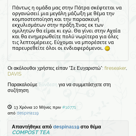
Πάντως η ομάδα μας στην Πάτρα σκέφτεται να
οργανώσειί μια μεγάλη μάζωξη με θέμα την
κομποστοποίηση και την παρασκευή
εκχυλισμάτων στην πράξη.Ένας εκ των
ομιλητών θα είμαι κι εγώ. Θα γίνει στην Αχαΐα
και θα ενημερωθείτε πολύ νωρίτερα για όλες
τις λεπτομέρειες. Εύχομαι να μπορέσετε να
παρευρεθείτε όλοι οι ενδιαφερόμενοι.
Οι ακόλουθοι χρήστες είπαν "Σε Ευχαριστώ":
fireseaker
,
DAVIS
Παρακαλούμε
Σύνδεση
για να συμμετάσχετε στη
συζήτηση.
13 Χρόνια 10 Μήνες πριν
#10771
από
despina119
Απαντήθηκε από
despina119
στο θέμα
COMPOST TEA