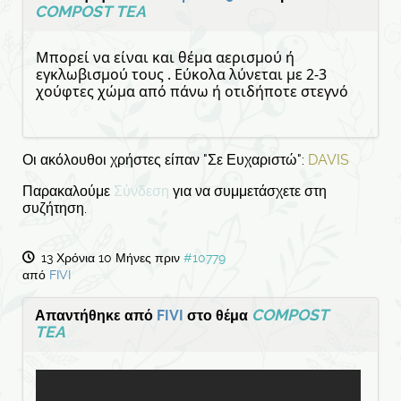
COMPOST TEA
Μπορεί να είναι και θέμα αερισμού ή
εγκλωβισμού τους . Εύκολα λύνεται με 2-3
χούφτες χώμα από πάνω ή οτιδήποτε στεγνό
Οι ακόλουθοι χρήστες είπαν "Σε Ευχαριστώ":
DAVIS
Παρακαλούμε
Σύνδεση
για να συμμετάσχετε στη
συζήτηση.
13 Χρόνια 10 Μήνες πριν
#10779
από
FIVI
COMPOST
Απαντήθηκε από
FIVI
στο θέμα
TEA