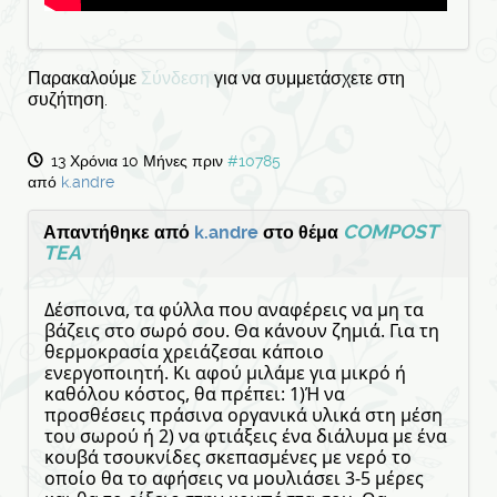
Παρακαλούμε
Σύνδεση
για να συμμετάσχετε στη
συζήτηση.
13 Χρόνια 10 Μήνες πριν
#10785
από
k.andre
COMPOST
Απαντήθηκε από
k.andre
στο θέμα
TEA
Δέσποινα, τα φύλλα που αναφέρεις να μη τα
βάζεις στο σωρό σου. Θα κάνουν ζημιά. Για τη
θερμοκρασία χρειάζεσαι κάποιο
ενεργοποιητή. Κι αφού μιλάμε για μικρό ή
καθόλου κόστος, θα πρέπει: 1)Ή να
προσθέσεις πράσινα οργανικά υλικά στη μέση
του σωρού ή 2) να φτιάξεις ένα διάλυμα με ένα
κουβά τσουκνίδες σκεπασμένες με νερό το
οποίο θα το αφήσεις να μουλιάσει 3-5 μέρες