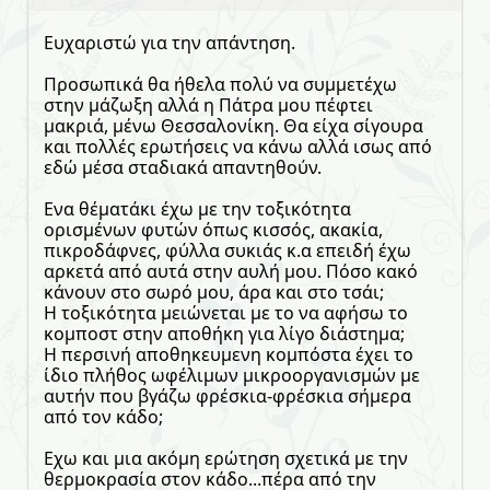
Ευχαριστώ για την απάντηση.
Προσωπικά θα ήθελα πολύ να συμμετέχω
στην μάζωξη αλλά η Πάτρα μου πέφτει
μακριά, μένω Θεσσαλονίκη. Θα είχα σίγουρα
και πολλές ερωτήσεις να κάνω αλλά ισως από
εδώ μέσα σταδιακά απαντηθούν.
Ενα θέματάκι έχω με την τοξικότητα
ορισμένων φυτών όπως κισσός, ακακία,
πικροδάφνες, φύλλα συκιάς κ.α επειδή έχω
αρκετά από αυτά στην αυλή μου. Πόσο κακό
κάνουν στο σωρό μου, άρα και στο τσάι;
Η τοξικότητα μειώνεται με το να αφήσω το
κομποστ στην αποθήκη για λίγο διάστημα;
Η περσινή αποθηκευμενη κομπόστα έχει το
ίδιο πλήθος ωφέλιμων μικροοργανισμών με
αυτήν που βγάζω φρέσκια-φρέσκια σήμερα
από τον κάδο;
Εχω και μια ακόμη ερώτηση σχετικά με την
θερμοκρασία στον κάδο...πέρα από την