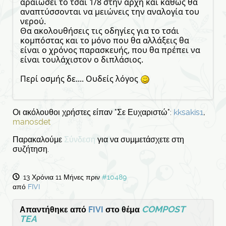
αραιώσει το τσάι 1/8 στην αρχή και καθώς θα
αναπτύσσονται να μειώνεις την αναλογία του
νερού.
Θα ακολουθήσεις τις οδηγίες για το τσάι
κομπόστας και το μόνο που θα αλλάξεις θα
είναι ο χρόνος παρασκευής, που θα πρέπει να
είναι τουλάχιστον ο διπλάσιος.
Περί οσμής δε.... Ουδείς λόγος
Οι ακόλουθοι χρήστες είπαν "Σε Ευχαριστώ":
kksakis1
,
manosdet
Παρακαλούμε
Σύνδεση
για να συμμετάσχετε στη
συζήτηση.
13 Χρόνια 11 Μήνες πριν
#10489
από
FIVI
COMPOST
Απαντήθηκε από
FIVI
στο θέμα
TEA