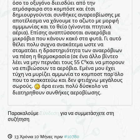
όσο το οξυγόνο διεισδύει από την
ατμόσφαιρα στο κομπόστ και έτσι
δημιουργούνται συνθήκες αναρεοβίωσης με
αποτέλεσμα να χάνουμε το αζωτο με μορφή
αμμμωνίας και το θείο (γίνονται πτητικά
αέρια). Επίσης αναπτύσσοται αναερόβια
μικρόβια που κάνουν κακό στα φυτά. Γι αυτό
θέλει πολυ συχνα ανακάτεμα ωστε να
σταματάει η δραστηριότητα των αναερόβιων
να πέση η θερμοκρασία (σε ένα άλλο βίντεο
o
λέει να μην περνάει τους 55 C
και να μπορουν
να επιβιώσουν τα αερόβια. Εμένα μου έχει
τύχη να μυρίζει αμμωνία το κομποστ παρ'όλο
που το ανακατεύω και δεν φτιάχνω μεγάλους
σωρούς.
άρα ειναι πολύ δύσκολο να
διατηρηθουν συνθήκες αεροβίωσης.
Παρακαλούμε
Σύνδεση
για να συμμετάσχετε στη
συζήτηση.
13 Χρόνια 10 Μήνες πριν
#10780