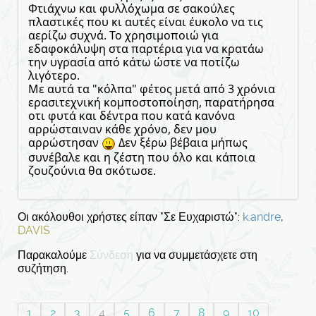
Φτιάχνω και φυλλόχωμα σε σακούλες
πλαστικές που κι αυτές είναι έυκολο να τις
αερίζω συχνά. Το χρησιμοποιώ για
εδαφοκάλυψη στα παρτέρια για να κρατάω
την υγρασία από κάτω ώστε να ποτίζω
λιγότερο.
Με αυτά τα "κόλπα" φέτος μετά από 3 χρόνια
ερασιτεχνική κομποστοποίηση, παρατήρησα
οτι φυτά και δέντρα που κατά κανόνα
αρρώσταιναν κάθε χρόνο, δεν μου
αρρώστησαν
Δεν ξέρω βέβαια μήπως
συνέβαλε και η ζέστη που όλο και κάποια
ζουζούνια θα σκότωσε.
Οι ακόλουθοι χρήστες είπαν "Σε Ευχαριστώ":
k.andre
,
DAVIS
Παρακαλούμε
Σύνδεση
για να συμμετάσχετε στη
συζήτηση.
1
2
3
4
5
6
7
8
9
10