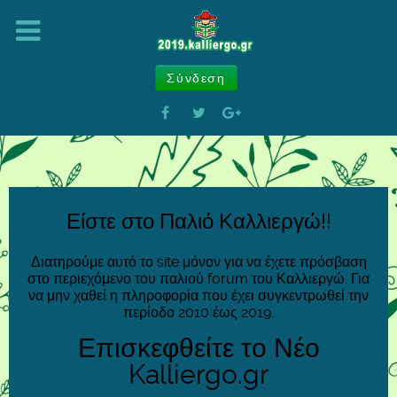
Σύνδεση
Είστε στο Παλιό Καλλιεργώ!!
Διατηρούμε αυτό το site μόνον για να έχετε πρόσβαση
στο περιεχόμενο του παλιού forum του Καλλιεργώ. Για
να μην χαθεί η πληροφορία που έχει συγκεντρωθεί την
περίοδο 2010 έως 2019.
Επισκεφθείτε το Νέο
Kalliergo.gr