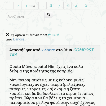
1
2
3
4
5
6
7
8
9
10
13 Χρόνια 11 Μήνες πριν
#10426
από
k.andre
COMPOST
Απαντήθηκε από
k.andre
στο θέμα
TEA
Ωραία Μάνο, ωραία! Ήδη έχεις ένα καλό
δείγμα της ποιότητας της κοπριάς.
Μην πειραματιστείς με τις καλοκαιρινές
καλλιέργειες, αν έχεις ακόμα (μελιτζάνες,
πιπεριές, ντοματιές κ.α) ακόμα η ζέστη
κρατάει και δε θα δουλέψει το σερμπέτι όπως
πρέπει. Τώρα που θα βάλεις τα χειμερινά
πειραματίσου με λίγα φυτά στην αρχή έχοντας