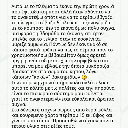
Αυτό με το πλέγμα το έκανα την πρώτη χρονιά
που έφτιαξα κομπόστ αλλά ήταν αδύνατο να
το ανακατέψω οπότε για να το αερίσω έβγαζα
το πλέγμα, το έβαζα δίπλα και το ξαναγέμιζα
με το κομποστ. Δεν το έκανα όμως πολυ συχνα,
μια φορά τη βδομάδα το έκανα γιατί ήταν
μπελάς και το τελικό, όταν το κοσκίνιζα,
μύριζε αμμωνία. Πάντως δεν έκανε κακό σε
κάποιο φυτό πρέπει να πω, το αέρισα πριν το
χρησιμοποιήσω βέβαια.Ηταν όμως αρκετά
αργή η ανάπτυξη και έχω την αμφιβολία οτι
μπορεί να μου έβλαψε την όποια μυκόρριζα
βρισκότανε στο χώμα του κήπου, λόγω
κάποιων "κακών" βακτηριδίων
.
Την επόμενη χρονιά πήρα κάδο αλλά τελικά
αυτό το κόλπο με τις παλέτες και την πηρούνα
είναι το πιο ωραίο σύστημα μου φαίνεται
γιατί το ανακάτεμα γίνεται εύκολα και άρα πιο
συχνά.
Στα δέντρα φτιάχνω σωρούς απο ξερά φύλλα
και κουρεμενο χόρτο περίπου 15 εκ. ύψος και
γίνεται επι τόπου. Προσπαθώ να έχουν πάντα
τέτοιο υλικό στις ρίζες τους.