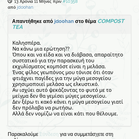
13 Χρόνια 11 Μήνες πριν
#10358
από
jdoohan
COMPOST
Απαντήθηκε από
jdoohan
στο θέμα
TEA
Καλησπέρα.
Να κάνω μια ερώτηση??
Όπου και να είδα και να διάβασα, απαραίτητο
συστατικό για την παρασκευή του
εκχυλίσματος κομπόστ είναι η μελάσα.
Ένας φίλος γεωπόνος μου τόνισε ότι όταν
φτιάχνει παγίδες για την μύγα μεσογείου
χρησιμοποιεί μελάσα ως ελκυστικό.
Αν ισχύει αυτό ψεκάζοντας το φυτό με το
μείγμα δεν θα γεμίσει μύγες μεσογείου.
Δεν ξέρω τι κακό κάνει η μύγα μεσογείου γιατί
δεν πρόλαβα να ρωτήσω.
Αλλά δεν νομίζω να είναι κάτι που θέλουμε.
Παρακαλούμε
Σύνδεση
για να συμμετάσχετε στη