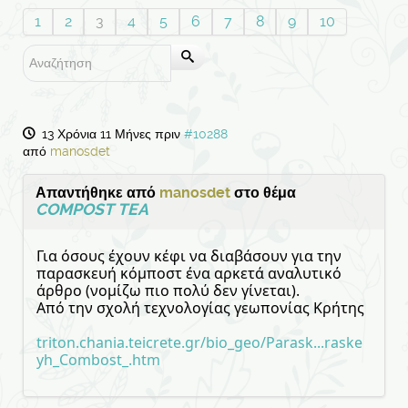
1
2
3
4
5
6
7
8
9
10
13 Χρόνια 11 Μήνες πριν
#10288
από
manosdet
Απαντήθηκε από
manosdet
στο θέμα
COMPOST TEA
Για όσους έχουν κέφι να διαβάσουν για την
παρασκευή κόμποστ ένα αρκετά αναλυτικό
άρθρο (νομίζω πιο πολύ δεν γίνεται).
Από την σχολή τεχνολογίας γεωπονίας Κρήτης
triton.chania.teicrete.gr/bio_geo/Parask...raske
yh_Combost_.htm