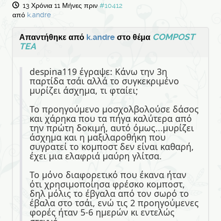
13 Χρόνια 11 Μήνες πριν
#10412
από
k.andre
COMPOST
Απαντήθηκε από
k.andre
στο θέμα
TEA
despina119 έγραψε: Κάνω την 3η
παρτίδα τσάι αλλά το συγκεκριμένο
μυρίζει άσχημα, τι φταίει;
Το προηγούμενο μοσχολβολούσε δάσος
και χάρηκα που τα πήγα καλύτερα από
την πρώτη δοκιμή, αυτό όμως...μυρίζει
άσχημα και η μαξιλαροθήκη που
συγρατεί το κομποστ δεν είναι καθαρή,
έχει μια ελαφριά μαύρη γλίτσα.
Το μόνο διαφορετικό που έκανα ήταν
ότι χρησιμοποίησα φρέσκο κομποστ,
δηλ μόλις το έβγαλα από τον σωρό το
έβαλα στο τσάι, ενώ τις 2 προηγούμενες
φορές ήταν 5-6 ημερών κι εντελώς