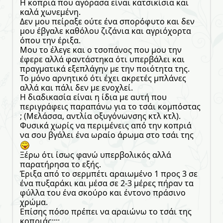
Η κοπριά που αγόρασα είναι κατσικίσια και
καλά χωνεμένη.
Δεν μου πείραξε ούτε ένα σπορόφυτο και δεν
μου έβγαλε καθόλου ζιζάνια και αγριόχορτα
όπου την έριξα.
Μου το έλεγε και ο τσοπάνος που μου την
έφερε αλλά φαντάστηκα ότι υπερβάλει και
πραγματικά εξεπλάγην με την ποιότητα της.
Το μόνο αρνητικό ότι έχει ακρετές μπλάνες
αλλά και πάλι δεν με ενοχλεί.
Η διαδικασία είναι η ίδια με αυτή που
περιγράφεις παραπάνω για το τσάι κομπόστας
; (Μελάσσα, αντλία οξυγόνωνσης κτλ κτλ).
Φυσικά χωρίς να περιμένεις από την κοπριά
να σου βγάλει ένα ωραίο άρωμα στο τσάι της
Ξέρω ότι ίσως φανώ υπερβολικός αλλά
παρατήρησα το εξής.
Έριξα από το σερμπέτι αραιωμένο 1 προς 3 σε
ένα πυξαράκι και μέσα σε 2-3 μέρες πήραν τα
φύλλα του ένα σκούρο και έντονο πράσινο
χρώμα.
Επίσης πόσο πρέπει να αραιώνω το τσάι της
κοπριάς;;;;