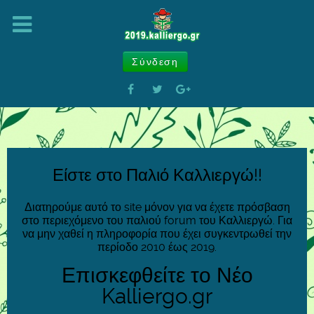
Σύνδεση
Είστε στο Παλιό Καλλιεργώ!!
Διατηρούμε αυτό το site μόνον για να έχετε πρόσβαση
στο περιεχόμενο του παλιού forum του Καλλιεργώ. Για
να μην χαθεί η πληροφορία που έχει συγκεντρωθεί την
περίοδο 2010 έως 2019.
Επισκεφθείτε το Νέο
Kalliergo.gr