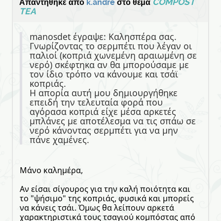
COMPOST
Απαντήθηκε από
k.andre
στο θέμα
TEA
manosdet έγραψε: Καλησπέρα σας.
Γνωρίζοντας το σερμπέτι που λέγαν οι
παλιοί (κοπριά χωνεμένη αραιωμένη σε
νερό) σκέφτηκα αν θα μπορούσαμε με
τον ίδιο τρόπο να κάνουμε και τσάϊ
κοπριάς.
Η απορία αυτή μου δημιουργήθηκε
επειδή την τελευταία φορά που
αγόρασα κοπριά είχε μέσα αρκετές
μπλάνες με αποτέλεσμα να τις σπάω σε
νερό κάνοντας σερμπέτι για να μην
πάνε χαμένες.
Μάνο καλημέρα,
Αν είσαι σίγουρος για την καλή ποιότητα και
το "ψήσιμο" της κοπριάς, φυσικά και μπορείς
να κάνεις τσάι. Όμως θα λείπουν αρκετά
χαρακτηριστικά τους τσαγιού κομπόστας από