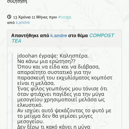
συζήτηση.
13 Χρόνια 11 Μήνες πριν
#10391
από
k.andre
COMPOST
Απαντήθηκε από
k.andre
στο θέμα
TEA
jdoohan έγραψε: Καλησπέρα.
Να κάνω μια ερώτηση??
Όπου και να είδα και να διάβασα,
απαραίτητο συστατικό για την
παρασκευή του εκχυλίσματος κομπόστ
είναι η μελάσα.
Ένας φίλος γεωπόνος μου τόνισε ότι
όταν φτιάχνει παγίδες για την μύγα
μεσογείου χρησιμοποιεί μελάσα ως
ελκυστικό.
Αν ισχύει αυτό ψεκάζοντας το φυτό με
το μείγμα δεν θα γεμίσει μύγες
μεσογείου.
Δεν ξέρω τι κακό κάνει η μύγα