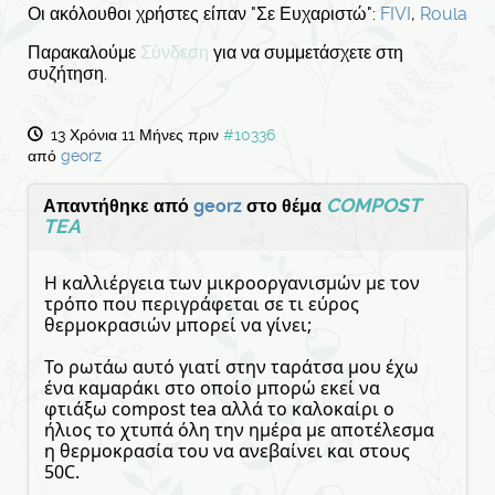
Οι ακόλουθοι χρήστες είπαν "Σε Ευχαριστώ":
FIVI
,
Roula
Παρακαλούμε
Σύνδεση
για να συμμετάσχετε στη
συζήτηση.
13 Χρόνια 11 Μήνες πριν
#10336
από
georz
COMPOST
Απαντήθηκε από
georz
στο θέμα
TEA
Η καλλιέργεια των μικροοργανισμών με τον
τρόπο που περιγράφεται σε τι εύρος
θερμοκρασιών μπορεί να γίνει;
Το ρωτάω αυτό γιατί στην ταράτσα μου έχω
ένα καμαράκι στο οποίο μπορώ εκεί να
φτιάξω compost tea αλλά το καλοκαίρι ο
ήλιος το χτυπά όλη την ημέρα με αποτέλεσμα
η θερμοκρασία του να ανεβαίνει και στους
50C.