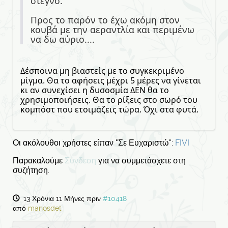
στεγνό.
Προς το παρόν το έχω ακόμη στον
κουβά με την αεραντλία και περιμένω
να δω αύριο....
Δέσποινα μη βιαστείς με το συγκεκριμένο
μίγμα. Θα το αφήσεις μέχρι 5 μέρες να γίνεται
κι αν συνεχίσει η δυσοσμία ΔΕΝ θα το
χρησιμοποιήσεις. Θα το ρίξεις στο σωρό του
κομπόστ που ετοιμάζεις τώρα. Όχι στα φυτά.
Οι ακόλουθοι χρήστες είπαν "Σε Ευχαριστώ":
FIVI
Παρακαλούμε
Σύνδεση
για να συμμετάσχετε στη
συζήτηση.
13 Χρόνια 11 Μήνες πριν
#10418
από
manosdet