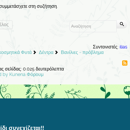
 συμμετάσχετε στη συζήτηση.
έλος
Συντονιστές:
ilias
ακοσμητικά Φυτά
Δέντρα
Βανίλιες - πρόβλημα
ς σελίδας: 0.025 δευτερόλεπτα
d by
Kunena Φόρουμ
ίδι συνεχίζεται!!