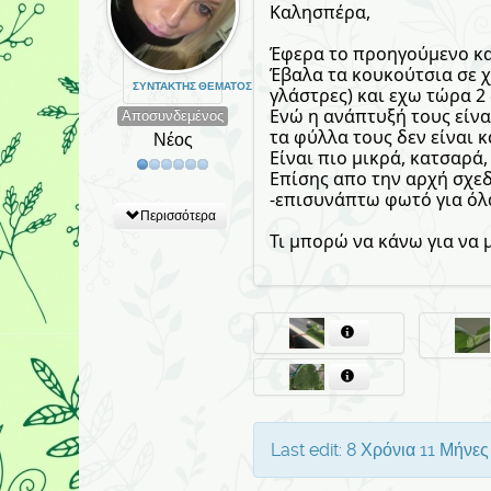
Καλησπέρα,
Έφερα το προηγούμενο καλ
Έβαλα τα κουκούτσια σε χα
ΣΥΝΤΆΚΤΗΣ ΘΈΜΑΤΟΣ
γλάστρες) και εχω τώρα 2
Ενώ η ανάπτυξή τους είν
Αποσυνδεμένος
τα φύλλα τους δεν είναι κ
Νέος
Είναι πιο μικρά, κατσαρά,
Επίσης απο την αρχή σχεδ
-επισυνάπτω φωτό για όλ
Περισσότερα
Τι μπορώ να κάνω για να 
Last edit: 8 Χρόνια 11 Μήνε