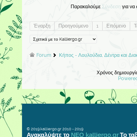
Παρακαλούμε
Σύνδεση
για να
Έναρξη
Προηγούμενο
1
Επόμενο
Τ
Forum
Κήπος - Λουλούδια, Δέντρα και Δι
Χρόνος δημιουργία
Powere
© 2019.kalliergo.gr 2010 - 2019
Ανακαλύψτε το
ΝΕΟ kalliergo.gr
Το ταξ