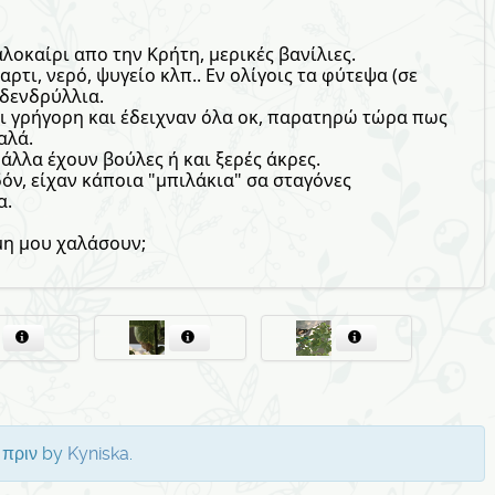
οκαίρι απο την Κρήτη, μερικές βανίλιες.
ρτι, νερό, ψυγείο κλπ.. Εν ολίγοις τα φύτεψα (σε
 δενδρύλλια.
αι γρήγορη και έδειχναν όλα οκ, παρατηρώ τώρα πως
αλά.
 άλλα έχουν βούλες ή και ξερές άκρες.
όν, είχαν κάποια "μπιλάκια" σα σταγόνες
α.
μη μου χαλάσουν;
ς πριν by
Kyniska
.