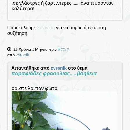
,σε γλάστρες ή ζαρτινιερες....... αναπτυσονται
καλύτερα!
Παρακαλούμε
Σύνδεση
για να συμμετάσχετε στη
συζήτηση.
14 Χρόνια 1 Μήνας πριν
#7747
από
zvranik
Απαντήθηκε από
zvranik
στο θέμα
παραφιάδες φραουλιας..... βοηθεια
οριστε λοιπον φωτο