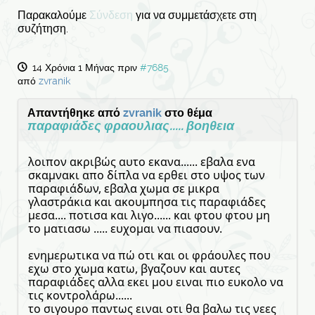
Παρακαλούμε
Σύνδεση
για να συμμετάσχετε στη
συζήτηση.
14 Χρόνια 1 Μήνας πριν
#7685
από
zvranik
Απαντήθηκε από
zvranik
στο θέμα
παραφιάδες φραουλιας..... βοηθεια
λοιπον ακριβώς αυτο εκανα...... εβαλα ενα
σκαμνακι απο δίπλα να ερθει στο υψος των
παραφιάδων, εβαλα χωμα σε μικρα
γλαστράκια και ακουμπησα τις παραφιάδες
μεσα.... ποτισα και λιγο...... και φτου φτου μη
το ματιασω ..... ευχομαι να πιασουν.
ενημερωτικα να πώ οτι και οι φράουλες που
εχω στο χωμα κατω, βγαζουν και αυτες
παραφιάδες αλλα εκει μου ειναι πιο ευκολο να
τις κοντρολάρω......
το σιγουρο παντως ειναι οτι θα βαλω τις νεες