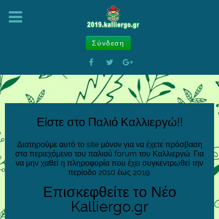
Σύνδεση
Είστε στο Παλιό Καλλιεργώ!!
Διατηρούμε αυτό το site μόνον για να έχετε πρόσβαση
στο περιεχόμενο του παλιού forum του Καλλιεργώ. Για
να μην χαθεί η πληροφορία που έχει συγκεντρωθεί την
περίοδο 2010 έως 2019.
Επισκεφθείτε το Νέο
Kalliergo.gr