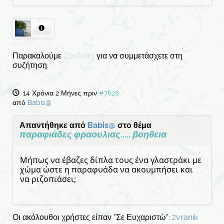
Παρακαλούμε
Σύνδεση
για να συμμετάσχετε στη
συζήτηση.
14 Χρόνια 2 Μήνες πριν
#7628
από
Babis@
Απαντήθηκε από
Babis@
στο θέμα
παραφιάδες φραουλιας..... βοηθεια
Μήπως να έβαζες δίπλα τους ένα γλαστράκι με
χώμα ώστε η παραφυάδα να ακουμπήσει και
να ριζοπιάσει;
Οι ακόλουθοι χρήστες είπαν "Σε Ευχαριστώ":
zvranik