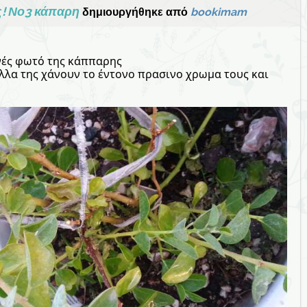
ς! Νο3 κάπαρη
δημιουργήθηκε από
bookimam
ινές φωτό της κάππαρης
ύλλα της χάνουν το έντονο πρασινο χρωμα τους και