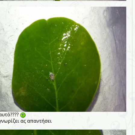
 αυτό????
 γνωρίζει ας απαντήσει