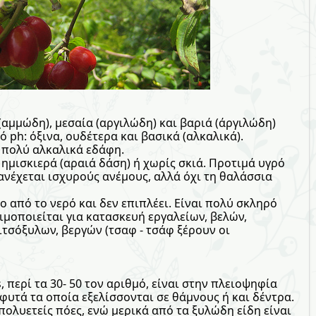
(αμμώδη), μεσαία (αργιλώδη) και βαριά (άργιλώδη)
 ph: όξινα, ουδέτερα και βασικά (αλκαλικά).
 πολύ αλκαλικά εδάφη.
ημισκιερά (αραιά δάση) ή χωρίς σκιά. Προτιμά υγρό
ανέχεται ισχυρούς ανέμους, αλλά όχι τη θαλάσσια
ο από το νερό και δεν επιπλέει. Είναι πολύ σκληρό
σιμοποιείται για κατασκευή εργαλείων, βελών,
τσόξυλων, βεργών (τσαφ - τσάφ ξέρουν οι
, περί τα 30- 50 τον αριθμό, είναι στην πλειοψηφία
υτά τα οποία εξελίσσονται σε θάμνους ή και δέντρα.
 πολυετείς πόες, ενώ μερικά από τα ξυλώδη είδη είναι