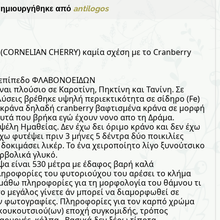
ημιουργήθηκε από
antilogos
 (CORNELIAN CHERRY) καμία σχέση με το Cranberry
ό επίπεδο ΦΛΑΒΟΝΟΕΙΔΩΝ
ίναι πλούσιο σε Καροτίνη, Πηκτίνη και Τανίνη. Σε
ύσεις βρέθηκε υψηλή περιεκτικότητα σε σίδηρο (Fe)
κράνα δηλαδή cranberry βαφτισμένα κράνα σε μορφή
υτά που βρήκα εγώ έχουν νονο απο τη Δράμα.
έλη Ημαθείας. Δεν έχω δει όριμο κράνο και δεν έχω
Έχω φυτέψει πριν 3 μήνες 5 δέντρα δύο ποικιλίες
δοκιμάσει λικέρ. Το ένα χειροποίητο λίγο ξυνούτσικο
ρβολικά γλυκό.
ψα είναι 530 μέτρα με έδαφος βαρή καλά
πληροφορίες του φυτοριούχου του αρέσει το κλήμα
 μάθω πληροφορίες για τη μορφολογία του θάμνου τι
ο μεγάλος γίνετε άν μπορεί να διαμορφωθεί σε
χόν φωτογραφίες. Πληροφορίες για τον καρπό χρώμα
κουκουτσιού(ων) εποχή συγκομιδής, τρόπος
αρμογές, κόλπα . Βασικά δεν ξέρω τίποτα ...