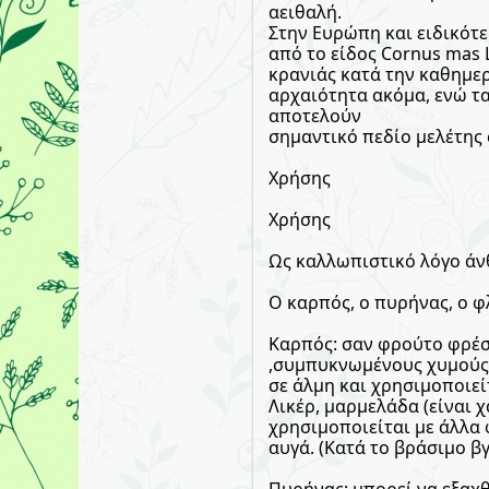
αειθαλή.
Στην Ευρώπη και ειδικότε
από το είδος Cornus mas 
κρανιάς κατά την καθημε
αρχαιότητα ακόμα, ενώ τ
αποτελούν
σημαντικό πεδίο μελέτης 
Χρήσης
Χρήσης
Ως καλλωπιστικό λόγο άν
Ο καρπός, ο πυρήνας, ο φλ
Καρπός: σαν φρούτο φρέσ
,συμπυκνωμένους χυμούς ,
σε άλμη και χρησιμοποιείτ
Λικέρ, μαρμελάδα (είναι χ
χρησιμοποιείται με άλλα
αυγά. (Κατά το βράσιμο β