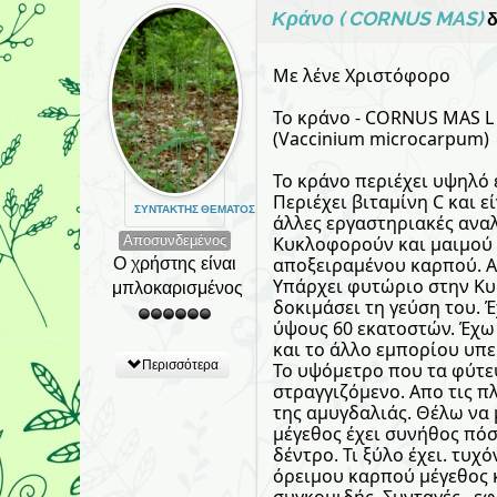
Κράνο ( CORNUS MAS)
δ
Με λένε Χριστόφορο
Το κράνο - CORNUS MAS L
(Vaccinium microcarpum)
Το κράνο περιέχει υψηλ
Περιέχει βιταμίνη C και ε
ΣΥΝΤΆΚΤΗΣ ΘΈΜΑΤΟΣ
άλλες εργαστηριακές αναλ
Αποσυνδεμένος
Κυκλοφορούν και μαιμού 
Ο χρήστης είναι
αποξειραμένου καρπού. Α
Υπάρχει φυτώριο στην Κυψ
μπλοκαρισμένος
δοκιμάσει τη γεύση του. 
ύψους 60 εκατοστών. Έχω 
και το άλλο εμπορίου υπε
Περισσότερα
Το υψόμετρο που τα φύτε
στραγγιζόμενο. Απο τις 
της αμυγδαλιάς. Θέλω να
μέγεθος έχει συνήθος πόσ
δέντρο. Τι ξύλο έχει. τυ
όρειμου καρπού μέγεθος 
συγκομιδής. Συνταγές , εφ