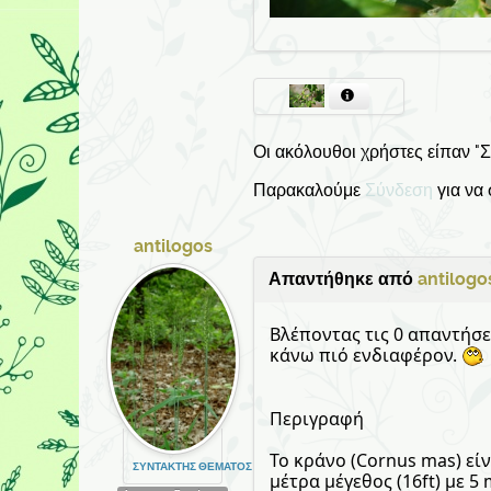
Οι ακόλουθοι χρήστες είπαν "
Παρακαλούμε
Σύνδεση
για να
antilogos
Απαντήθηκε από
antilogo
Βλέποντας τις 0 απαντήσει
κάνω πιό ενδιαφέρον.
Περιγραφή
Το κράνο (Cornus mas) εί
ΣΥΝΤΆΚΤΗΣ ΘΈΜΑΤΟΣ
μέτρα μέγεθος (16ft) με 5 