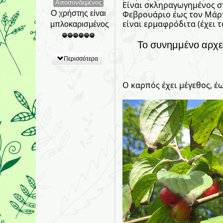
Αποσυνδεμένος
Είναι σκληραγωγημένος στ
Ο χρήστης είναι
Φεβρουάριο έως τον Μάρτι
είναι ερμαφρόδιτα (έχει 
μπλοκαρισμένος
Το συνημμένο αρχε
Περισσότερα
Ο καρπός έχει μέγεθος, έω