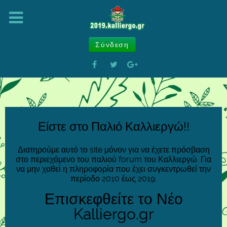
Σύνδεση
Είστε στο Παλιό Καλλιεργώ!!
Διατηρούμε αυτό το site μόνον για να έχετε πρόσβαση
στο περιεχόμενο του παλιού forum του Καλλιεργώ. Για
να μην χαθεί η πληροφορία που έχει συγκεντρωθεί την
περίοδο 2010 έως 2019.
Επισκεφθείτε το Νέο
Kalliergo.gr