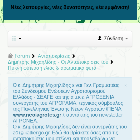
Νέες λειτουργίες, νέες δυνατότητες, νέα εμφάνιση!
Σύνδεση
Forum
Ανταποκρίσεις
Δημήτρης Μιχαηλίδης - Οι Ανταποκρίσεις του
Πυκνή φύτευση ελιάς & αρωματικά φυτά
×
Ο κ. Δημήτρης Μιχαηλίδης είναι Γεν. Γραμματέας
του Συνδέσμου Ενώσεων Αγροτουρισμού
Ελλάδος - ΣΕΑΓΕ και της α.μ.κ.ε. ΑΓΡΟΞΕΝΙΑ,
συνεργάτης του ΑΓΡΟΡΑΜΑ, τεχνικός σύμβουλος
της Πανελλήνιας Ένωσης Νέων Αγροτών (ΠΕΝΑ:
www.neoiagrotes.gr
), συντάκτης του newsletter
ΑΓΡΟΝΕΑ.
Ο κ. Δημήτρης Μιχαηλίδης δεν είναι συνεργάτης του
2019.kalliergo.gr. Εδώ θα βρίσκετε όσες από τις
ανταποκρίσεις μου στέλνει και προλαβαίνω να