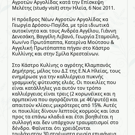
Αγροτών Αργολίδας κατά την Επίσκεψη
Μελέτης (study visit) στην Ηλεία, 6 Νοε 2011.
Η πρόεδρος Νέων Αγροτών Αργολίδας κα
Γεωργία Δρόσου-Παγίδα, με τρία ιδιωτικά
αυτοκίνητα και τους Ανδρέα Αγγέλου, Γιάννη
Δενεσάκη, Βαγγέλη Λιβανό, Γεωργία Σταμούλη,
Κων/νο Πρωτόπαππα, Κατερίνα Μούτσου &
Αγγελική Πρωτόπαππα πήγαν στο Κάστρο
Κυλλίνης και στην Σμίλα Κρεσταίνων.
Στο Κάστρο Κυλίνης ο αγρότης Κλαμπανός
Δημήτρης, μέλος του Δ.Σ της Ε.Ν.Α Ηλείας, τους
ενημέρωσε για την καλλιέργεια πυκνής
γραμμικής φύτευσης ελιάς. Οι ποικιλίες που
είναι κατάλληλες για αυτόν τον τρόπο
καλλιέργειας είναι τρεις (2 κορωνέϊκες και η
αρμπεκίνα που αγοράζονται με 4€/φυτό)) και
απαιτούν κλίσεις μικρότερες από 15%. Αυτές
οι ποικιλίες δίνουν λεπτούς κορμούς και ίσια
προς τα επάνω κλαδιά και έτσι βοηθιέται η
συλλογή και δεν υπάρχουν τραυματισμοί στο
δένδρο. Φαίνεται ότι χρειάζονται
τουλάχιστον 30 στρέμματα ενιαία επιφάνεια