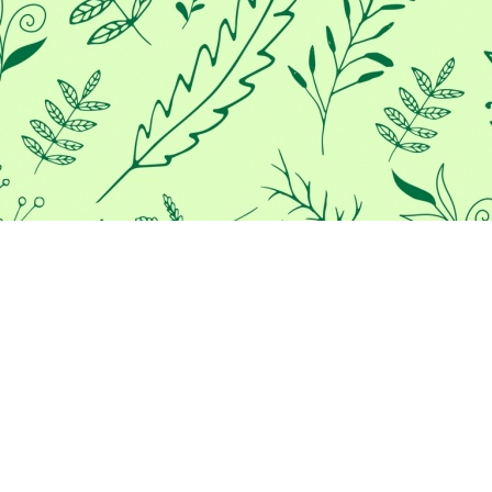
Προκειμένου να σας παρέχουμε
την καλύτερη εμπειρία στο
διαδίκτυο, αυτός ο ιστότοπος
χρησιμοποιεί cookies.
Χρησιμοποιώντας τον ιστότοπο μας, συμφωνείτε με τη χρήση
των cookies.
Μάθε περισσότερα
ΣΥΜΦΩΝΏ
/*
*/