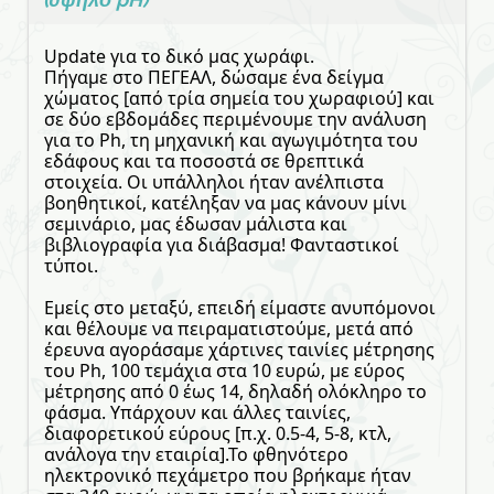
(υψηλό pH)
Update για το δικό μας χωράφι.
Πήγαμε στο ΠΕΓΕΑΛ, δώσαμε ένα δείγμα
χώματος [από τρία σημεία του χωραφιού] και
σε δύο εβδομάδες περιμένουμε την ανάλυση
για το Ph, τη μηχανική και αγωγιμότητα του
εδάφους και τα ποσοστά σε θρεπτικά
στοιχεία. Οι υπάλληλοι ήταν ανέλπιστα
βοηθητικοί, κατέληξαν να μας κάνουν μίνι
σεμινάριο, μας έδωσαν μάλιστα και
βιβλιογραφία για διάβασμα! Φανταστικοί
τύποι.
Εμείς στο μεταξύ, επειδή είμαστε ανυπόμονοι
και θέλουμε να πειραματιστούμε, μετά από
έρευνα αγοράσαμε χάρτινες ταινίες μέτρησης
του Ph, 100 τεμάχια στα 10 ευρώ, με εύρος
μέτρησης από 0 έως 14, δηλαδή ολόκληρο το
φάσμα. Υπάρχουν και άλλες ταινίες,
διαφορετικού εύρους [π.χ. 0.5-4, 5-8, κτλ,
ανάλογα την εταιρία].Το φθηνότερο
ηλεκτρονικό πεχάμετρο που βρήκαμε ήταν