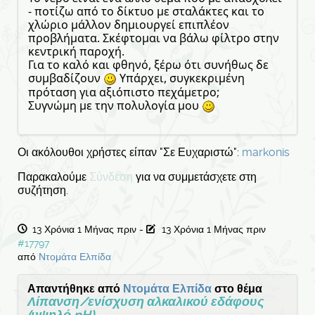
- ποτίζω από το δίκτυο με σταλάκτες και το
χλώριο μάλλον δημιουργεί επιπλέον
προβλήματα. Σκέφτομαι να βάλω φίλτρο στην
κεντρική παροχή.
Για το καλό και φθηνό, ξέρω ότι συνήθως δε
συμβαδίζουν
Υπάρχει, συγκεκριμένη
πρόταση για αξιόπιστο πεχάμετρο;
Συγνώμη με την πολυλογία μου
Οι ακόλουθοι χρήστες είπαν "Σε Ευχαριστώ":
markonis
Παρακαλούμε
Σύνδεση
για να συμμετάσχετε στη
συζήτηση.
13 Χρόνια 1 Μήνας πριν
-
13 Χρόνια 1 Μήνας πριν
#17797
από
Ντομάτα Ελπίδα
Απαντήθηκε από
Ντομάτα Ελπίδα
στο θέμα
Λίπανση/ενίσχυση αλκαλικού εδάφους