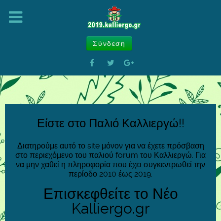
Σύνδεση
Είστε στο Παλιό Καλλιεργώ!!
Διατηρούμε αυτό το site μόνον για να έχετε πρόσβαση
στο περιεχόμενο του παλιού forum του Καλλιεργώ. Για
να μην χαθεί η πληροφορία που έχει συγκεντρωθεί την
περίοδο 2010 έως 2019.
Επισκεφθείτε το Νέο
Kalliergo.gr