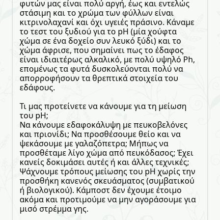
φυτών μας είναι πολύ αργή, έως και εντελώς
στάσιμη και το χρώμα των φύλλων είναι
κιτρινολαχανί και όχι υγειές πράσινο. Κάναμε
το τεστ του ξυδιού για το pH (μία χούφτα
χώμα σε ένα δοχείο συν λευκό ξύδι) και το
χώμα άφρισε, που σημαίνει πως το έδαφος
είναι ιδιαιτέρως αλκαλικό, με πολύ υψηλό Ph,
επομένως τα φυτά δυσκολεύονται πολύ να
απορροφήσουν τα θρεπτικά στοιχεία του
εδάφους.
Τι μας προτείνετε να κάνουμε για τη μείωση
του pH;
Να κάνουμε εδαφοκάλυψη με πευκοβελόνες
και πριονίδι; Να προσθέσουμε θείο και να
ψεκάσουμε με γαλαζόπετρα; Μήπως να
προσθέταμε λίγο χώμα από πευκόδασος; Έχει
κανείς δοκιμάσει αυτές ή και άλλες τεχνικές;
Ψάχνουμε τρόπους μείωσης του pH χωρίς την
προσθήκη κανενός σκευάσματος (συμβατικού
ή βιολογικού). Κάμποστ δεν έχουμε έτοιμο
ακόμα και προτιμούμε να μην αγοράσουμε για
μισό στρέμμα γης.