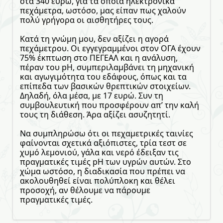
στα 340 ευρώ, για τα οποία ηλεκτρονικά
πεχάμετρα, ωστόσο, μας είπαν πως χαλούν
πολύ γρήγορα οι αισθητήρες τους.
Κατά τη γνώμη μου, δεν αξίζει η αγορά
πεχάμετρου. Οι εγγεγραμμένοι στον ΟΓΑ έχουν
75% έκπτωση στο ΠΕΓΕΑΛ και η ανάλυση,
πέραν του pH, συμπεριλαμβάνει τη μηχανική
και αγωγιμότητα του εδάφους, όπως και τα
επίπεδα των βασικών θρεπτικών στοιχείων.
Δηλαδή, όλα μέσα, με 17 ευρώ. Συν τη
συμβουλευτική που προσφέρουν απ’ την καλή
τους τη διάθεση. Άρα αξίζει ασυζητητί.
Να συμπληρώσω ότι οι πεχαμετρικές ταινίες
φαίνονται σχετικά αξιόπιστες, τρία τεστ σε
χυμό λεμονιού, γάλα και νερό έδειξαν τις
πραγματικές τιμές pH των υγρών αυτών. Στο
χώμα ωστόσο, η διαδικασία που πρέπει να
ακολουθηθεί είναι πολύπλοκη και θέλει
προσοχή, αν θέλουμε να πάρουμε
πραγματικές τιμές.