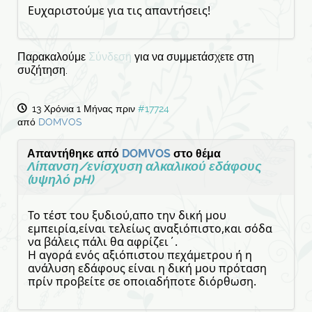
Ευχαριστούμε για τις απαντήσεις!
Παρακαλούμε
Σύνδεση
για να συμμετάσχετε στη
συζήτηση.
13 Χρόνια 1 Μήνας πριν
#17724
από
DOMVOS
Απαντήθηκε από
DOMVOS
στο θέμα
Λίπανση/ενίσχυση αλκαλικού εδάφους
(υψηλό pH)
Το τέστ του ξυδιού,απο την δική μου
εμπειρία,είναι τελείως αναξιόπιστο,και σόδα
να βάλεις πάλι θα αφρίζει΄.
Η αγορά ενός αξιόπιστου πεχάμετρου ή η
ανάλυση εδάφους είναι η δική μου πρόταση
πρίν προβείτε σε οποιαδήποτε διόρθωση.