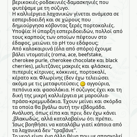
βερικοκιές-ροδακινιές-δαμασκηνιές που
φυτέψαμε με τη σύζυγο.
Η καλλιέργεια λαχανικών γίνεται ανάμεσα σε
εσπεριδοειδή και σε χώρους που
δημιούργησα κόβοντας ξερές πορτοκαλιές.
Υποψία: Η ύπαρξη εσπεριδοειδών, πολλοί από
τους καρπούς των οποίων πέφτουν στο
έδαφος, μειώνει το pH του εδάφους;
Από καλοκαιρινά (όλα από σπόρο) έχουμε
βάλει ντοματιές (roma, ace, beefstake,
cherokee purle, cherokee chocolate και black
cherries), μελιτζάνες μακριές και φλάσκες,
πιπεριές κίτρινες, κόκκινες, πορτοκαλί,
κέρατο και Φλωρίνης (δεν έχω τελειώσει
ακόμα με τις μεταφυτεύσεις
αγγούρια,
πεπόνια και φασολάκια. Η σύζυγος έχει και τη
δική της μικρή καλλιέργεια με μαρούλια-
πράσα-κρεμμυδάκια. Έχουν μείνει και σκόρδα
τα οποία θα βγάλω αυτή την εβδομάδα.
Ανάλυση, όπως είπα και πριν, δεν έχω κάνει
,βλακωδώς, αλλά καταλαβαίνω ότι πρέπει.
Ίσως βοηθήσει να καταλάβω γιατί κάποια από
τα λαχανικά δεν "τραβάνε".
Το νερό είναι ένα άλλο θέμα που με απασχολεί