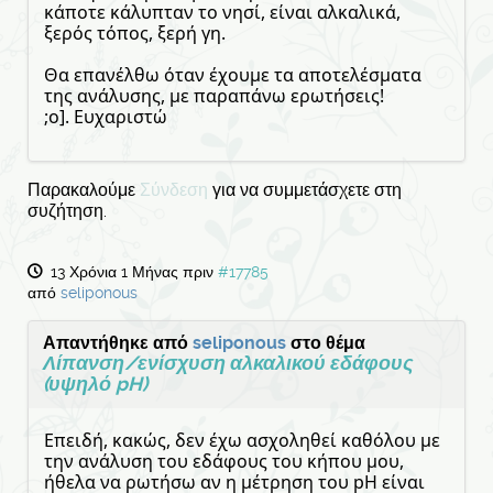
κάποτε κάλυπταν το νησί, είναι αλκαλικά,
ξερός τόπος, ξερή γη.
Θα επανέλθω όταν έχουμε τα αποτελέσματα
της ανάλυσης, με παραπάνω ερωτήσεις!
;ο]. Ευχαριστώ
Παρακαλούμε
Σύνδεση
για να συμμετάσχετε στη
συζήτηση.
13 Χρόνια 1 Μήνας πριν
#17785
από
seliponous
Απαντήθηκε από
seliponous
στο θέμα
Λίπανση/ενίσχυση αλκαλικού εδάφους
(υψηλό pH)
Επειδή, κακώς, δεν έχω ασχοληθεί καθόλου με
την ανάλυση του εδάφους του κήπου μου,
ήθελα να ρωτήσω αν η μέτρηση του pH είναι