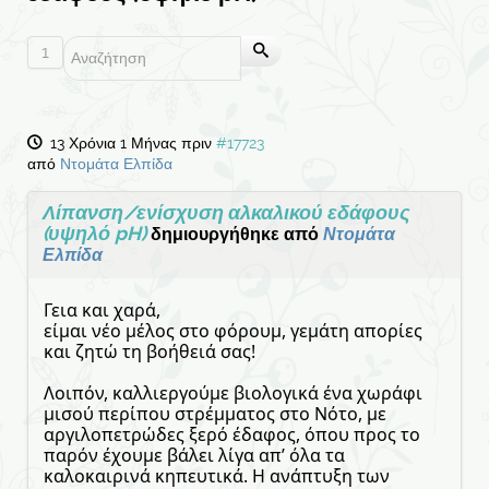
1
13 Χρόνια 1 Μήνας πριν
#17723
από
Ντομάτα Ελπίδα
Λίπανση/ενίσχυση αλκαλικού εδάφους
(υψηλό pH)
δημιουργήθηκε από
Ντομάτα
Ελπίδα
Γεια και χαρά,
είμαι νέο μέλος στο φόρουμ, γεμάτη απορίες
και ζητώ τη βοήθειά σας!
Λοιπόν, καλλιεργούμε βιολογικά ένα χωράφι
μισού περίπου στρέμματος στο Νότο, με
αργιλοπετρώδες ξερό έδαφος, όπου προς το
παρόν έχουμε βάλει λίγα απ’ όλα τα
καλοκαιρινά κηπευτικά. Η ανάπτυξη των