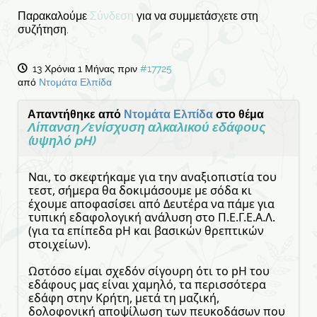
Παρακαλούμε
Σύνδεση
για να συμμετάσχετε στη
συζήτηση.
13 Χρόνια 1 Μήνας πριν
#17725
από
Ντομάτα Ελπίδα
Απαντήθηκε από
Ντομάτα Ελπίδα
στο θέμα
Λίπανση/ενίσχυση αλκαλικού εδάφους
(υψηλό pH)
Ναι, το σκεφτήκαμε για την αναξιοπιστία του
τεστ, σήμερα θα δοκιμάσουμε με σόδα κι
έχουμε αποφασίσει από Δευτέρα να πάμε για
τυπική εδαφολογική ανάλυση στο Π.Ε.Γ.Ε.Α.Λ.
(για τα επίπεδα pH και βασικών θρεπτικών
στοιχείων).
Ωστόσο είμαι σχεδόν σίγουρη ότι το pH του
εδάφους μας είναι χαμηλό, τα περισσότερα
εδάφη στην Κρήτη, μετά τη μαζική,
δολοφονική αποψίλωση των πευκοδάσων που