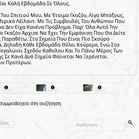
Και Καλή Εβδομάδα Σε Όλους.
Του Σπιτιού Μου, Με Έτοιμο Γκαζόν, Λίγα Μπόξους,
Μερικά Λέϊλαντ. Με Τις Συμβουλές Του Ανθώπου Που
ρα Δεν Είχα Κανένα Πρόβλημα. Παρ' Όλα Αυτά Την
 Γκαζόν Άρχισε Να Έχει Την Εμφάνιση Που Θα Δείτε
 Παραθέτω. Στα Σημεία Που Εϊναι Πιο Σκούρο
, Δηλαδή Κάθε Εβδομάδα Θέλει Κούρεμα, Ενώ Στα
Μεγαλώνει Σχεδόν Καθολου Και Το Πάνω Μέρος Των
ς Σε Κανά Δυό Σημεία Φαίνεται Να Ξερένεται.
ων Προτέρων.
 συμμετάσχετε στη συζήτηση.
έλος