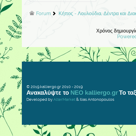
Forum
Κήπος - Λουλούδια, Δέντρα και Δι
Χρόνος δημιουργία
Powere
© 2019.kalliergo.gr 2010 - 2019
Ανακαλύψτε το
ΝΕΟ kalliergo.gr
Το ταξ
Developed by
AlterMarket
& Ilias Antonopoulos