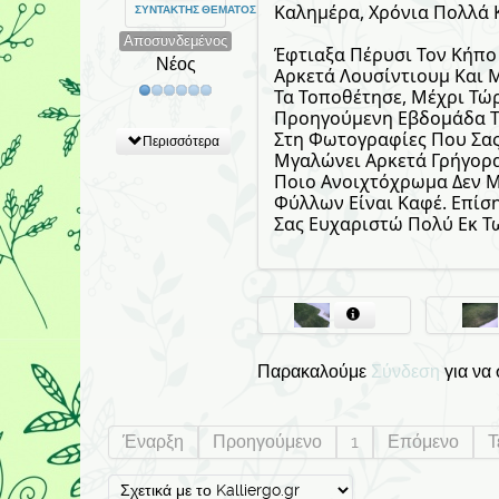
Καλημέρα, Χρόνια Πολλά 
ΣΥΝΤΆΚΤΗΣ ΘΈΜΑΤΟΣ
Αποσυνδεμένος
Έφτιαξα Πέρυσι Τον Κήπο 
Νέος
Αρκετά Λουσίντιουμ Και 
Τα Τοποθέτησε, Μέχρι Τώ
Προηγούμενη Εβδομάδα Το
Στη Φωτογραφίες Που Σας
Περισσότερα
Μγαλώνει Αρκετά Γρήγορα
Ποιο Ανοιχτόχρωμα Δεν 
Φύλλων Είναι Καφέ. Επίση
Σας Ευχαριστώ Πολύ Εκ Τ
Παρακαλούμε
Σύνδεση
για να
Έναρξη
Προηγούμενο
1
Επόμενο
Τ