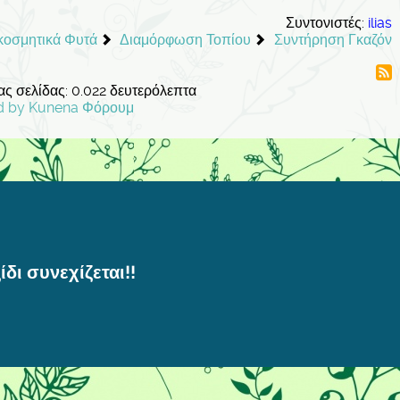
Συντονιστές:
ilias
ακοσμητικά Φυτά
Διαμόρφωση Τοπίου
Συντήρηση Γκαζόν
ς σελίδας: 0.022 δευτερόλεπτα
d by
Kunena Φόρουμ
ίδι συνεχίζεται!!