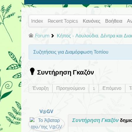
Index
Recent Topics
Κανόνες
Βοήθεια
Α
Forum
Κήπος - Λουλούδια, Δέντρα και Δι
Συζητήσεις για Διαμόρφωση Τοπίου
Συντήρηση Γκαζόν
Έναρξη
Προηγούμενο
1
Επόμενο
Τ
V@GV
Συντήρηση Γκαζόν
δημι