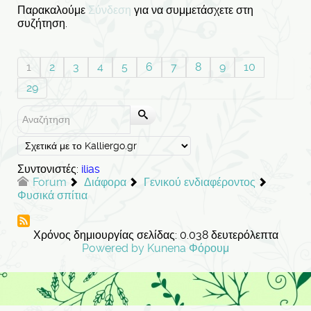
Παρακαλούμε
Σύνδεση
για να συμμετάσχετε στη
συζήτηση.
1
2
3
4
5
6
7
8
9
10
29
Συντονιστές:
ilias
Forum
Διάφορα
Γενικού ενδιαφέροντος
Φυσικά σπίτια
Χρόνος δημιουργίας σελίδας: 0.038 δευτερόλεπτα
Powered by
Kunena Φόρουμ