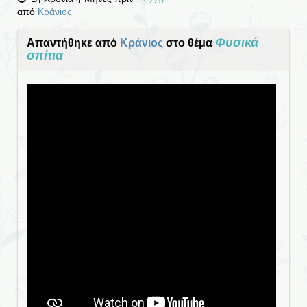
από
Κράνιος
Φυσικά
Απαντήθηκε από
Κράνιος
στο θέμα
σπίτια