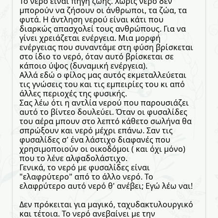
Το νερό είναι πηγή ζωής. Χωρίς νερό δεν
μπορούν να ζήσουν οι άνθρωποι, τα ζώα, τα
φυτά. Η άντληση νερού είναι κάτι που
διαρκώς απασχολεί τους ανθρώπους. Για να
γίνει χρειάζεται ενέργεια. Μια μορφή
ενέργειας που συναντάμε στη φύση βρίσκεται
στο ίδιο το νερό, όταν αυτό βρίσκεται σε
κάποιο ύψος (δυναμική ενέργεια).
Αλλά εδώ ο φίλος μας αυτός εκμεταλλεύεται
τις γνώσεις του και τις εμπειρίες του κι από
άλλες περιοχές της φυσικής.
Σας λέω ότι η αντλία νερού που παρουσιάζει
αυτό το βίντεο δουλεύει. Όταν οι φυσαλίδες
του αέρα μπουν στο λεπτό κάθετο σωλήνα θα
σπρώξουν και νερό μέχρι επάνω. Σαν τις
φυσαλίδες σ' ένα λάστιχο διαφανές που
χρησιμοποιούν οι οικοδόμοι ( και όχι μόνο)
που το λένε αλφαδολάστιχο.
Γενικά, το νερό με φυσαλίδες είναι
"ελαφρύτερο" από το άλλο νερό. Το
ελαφρύτερο αυτό νερό θ' ανέβει; Εγώ λέω ναι!
Δεν πρόκειται για μαγικό, ταχυδακτυλουργικό
και τέτοια. Το νερό ανεβαίνει με την