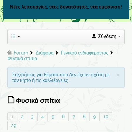
Νέες λειτουργίες, νέες δυνατότητες, νέα εμφάνιση!
Σύνδεση
Forum
Διάφορα
Γενικού ενδιαφέροντος
Φυσικά σπίτια
×
Συζητήσεις για θέματα που δεν έχουν σχέση με
τον κήπο ή τις καλλιέργειες.
Φυσικά σπίτια
1
2
3
4
5
6
7
8
9
10
29