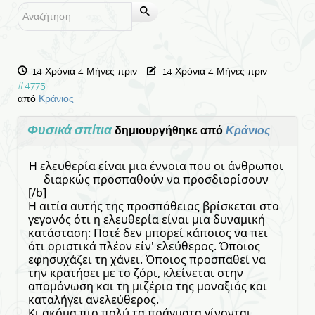
14 Χρόνια 4 Μήνες πριν
-
14 Χρόνια 4 Μήνες πριν
#4775
από
Κράνιος
Φυσικά σπίτια
δημιουργήθηκε από
Κράνιος
Η ελευθερία είναι μια έννοια που οι άνθρωποι
διαρκώς προσπαθούν να προσδιορίσουν
[/b]
Η αιτία αυτής της προσπάθειας βρίσκεται στο
γεγονός ότι η ελευθερία είναι μια δυναμική
κατάσταση: Ποτέ δεν μπορεί κάποιος να πει
ότι οριστικά πλέον είν' ελεύθερος. Όποιος
εφησυχάζει τη χάνει. Όποιος προσπαθεί να
την κρατήσει με το ζόρι, κλείνεται στην
απομόνωση και τη μιζέρια της μοναξιάς και
καταλήγει ανελεύθερος.
Κι ακόμα πιο πολύ τα πράγματα γίνονται