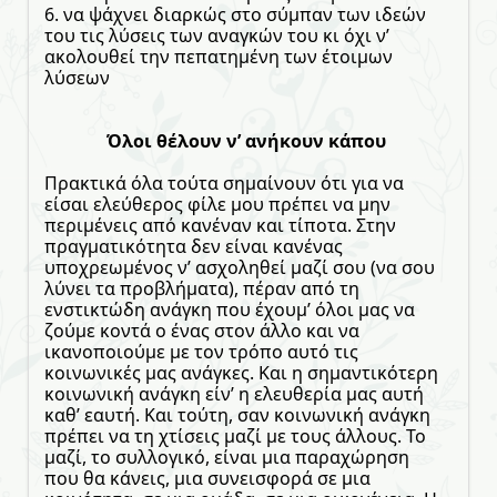
6. να ψάχνει διαρκώς στο σύμπαν των ιδεών
του τις λύσεις των αναγκών του κι όχι ν’
ακολουθεί την πεπατημένη των έτοιμων
λύσεων
Όλοι θέλουν ν’ ανήκουν κάπου
Πρακτικά όλα τούτα σημαίνουν ότι για να
είσαι ελεύθερος φίλε μου πρέπει να μην
περιμένεις από κανέναν και τίποτα. Στην
πραγματικότητα δεν είναι κανένας
υποχρεωμένος ν’ ασχοληθεί μαζί σου (να σου
λύνει τα προβλήματα), πέραν από τη
ενστικτώδη ανάγκη που έχουμ’ όλοι μας να
ζούμε κοντά ο ένας στον άλλο και να
ικανοποιούμε με τον τρόπο αυτό τις
κοινωνικές μας ανάγκες. Και η σημαντικότερη
κοινωνική ανάγκη είν’ η ελευθερία μας αυτή
καθ’ εαυτή. Και τούτη, σαν κοινωνική ανάγκη
πρέπει να τη χτίσεις μαζί με τους άλλους. Το
μαζί, το συλλογικό, είναι μια παραχώρηση
που θα κάνεις, μια συνεισφορά σε μια