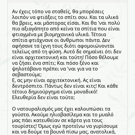
Αν έχεις τόπο να σταθείς, θα μπορέσεις
λοιπόν να φτιάξεις το σπίτι σου. Και τα υλικά
θα βρεις, και μάστορας είσαι. Και θα 'ναι πολύ
πιο αξιαγάπητο από κείνα τα σπίτια που είναι
φτιαγμένα με βιομηχανικά υλικά. Τέτοια
σπίτια φτιάχνανε οι άνθρωποι πάντα. Δεν
αφήσανε τα ίχνη τους διότι αφομοιώνονται
τελείως από τη φύση. Αυτό δε σημαίνει ότι δεν
είναι αρχιτεκτονική και τούτη! Πόσο θέλουμε
να ζήσει ένα σπίτι; Και πόσο ξένο και
ψηλοτάβανο πρέπει να 'ναι για να το
σεβαστούμε;
Ε, ας μην είναι αρχιτεκτονική. Ας είναι
δεντρόσπιτο. Πάντως δεν είναι κιτς! Και κάθε
τέτοιο δημιούργημα είναι μοναδικό!
Ελευθερία δεν είναι τούτο;
Ο νατουραλισμός μας έχει καλουπώσει τα
γούστα. Ακούμε ηλιοβασίλεμα και το μυαλό
μας πάει κατευθείαν σε κάρτα για τους
τουρίστες! Όμως εγώ προτείνω να γυρίσουμε
και να δούμε τα βουνά πίσω μας, ανατολικά,