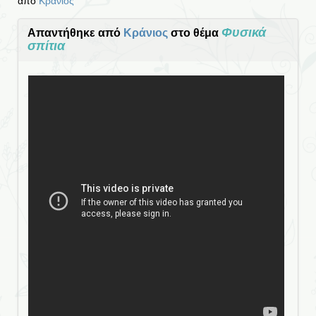
από
Κράνιος
Φυσικά
Απαντήθηκε από
Κράνιος
στο θέμα
σπίτια