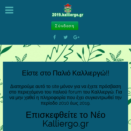
Σύνδεση
Είστε στο Παλιό Καλλιεργώ!!
Διατηρούμε αυτό το site μόνον για να έχετε πρόσβαση
στο περιεχόμενο του παλιού forum του Καλλιεργώ. Για
να μην χαθεί η πληροφορία που έχει συγκεντρωθεί την
περίοδο 2010 έως 2019.
Επισκεφθείτε το Νέο
Kalliergo.gr