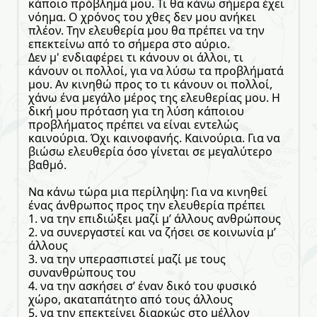
κάποιο πρόβλημά μου. Τι θα κάνω σήμερα έχει
νόημα. Ο χρόνος του χθες δεν μου ανήκει
πλέον. Την ελευθερία μου θα πρέπει να την
επεκτείνω από το σήμερα στο αύριο.
Δεν μ' ενδιαφέρει τι κάνουν οι άλλοι, τι
κάνουν οι πολλοί, για να λύσω τα προβλήματά
μου. Αν κινηθώ προς το τι κάνουν οι πολλοί,
χάνω ένα μεγάλο μέρος της ελευθερίας μου. Η
δική μου πρόταση για τη λύση κάποιου
προβλήματος πρέπει να είναι εντελώς
καινούρια. Όχι καινοφανής. Καινούρια. Για να
βιώσω ελευθερία όσο γίνεται σε μεγαλύτερο
βαθμό.
Να κάνω τώρα μια περίληψη: Για να κινηθεί
ένας άνθρωπος προς την ελευθερία πρέπει
1. να την επιδιώξει μαζί μ’ άλλους ανθρώπους
2. να συνεργαστεί και να ζήσει σε κοινωνία μ’
άλλους
3. να την υπερασπιστεί μαζί με τους
συνανθρώπους του
4. να την ασκήσει σ’ έναν δικό του φυσικό
χώρο, ακαταπάτητο από τους άλλους
5. να την επεκτείνει διαρκώς στο μέλλον