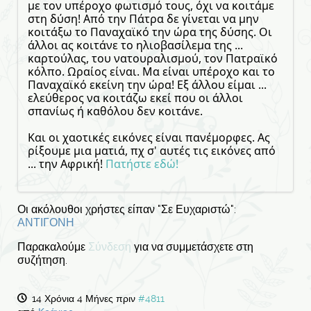
με τον υπέροχο φωτισμό τους, όχι να κοιτάμε
στη δύση! Από την Πάτρα δε γίνεται να μην
κοιτάξω το Παναχαϊκό την ώρα της δύσης. Οι
άλλοι ας κοιτάνε το ηλιοβασίλεμα της ...
καρτούλας, του νατουραλισμού, τον Πατραϊκό
κόλπο. Ωραίος είναι. Μα είναι υπέροχο και το
Παναχαϊκό εκείνη την ώρα! Εξ άλλου είμαι ...
ελεύθερος να κοιτάζω εκεί που οι άλλοι
σπανίως ή καθόλου δεν κοιτάνε.
Και οι χαοτικές εικόνες είναι πανέμορφες. Ας
ρίξουμε μια ματιά, πχ σ' αυτές τις εικόνες από
... την Αφρική!
Πατήστε εδώ!
Οι ακόλουθοι χρήστες είπαν "Σε Ευχαριστώ":
ΑΝΤΙΓΟΝΗ
Παρακαλούμε
Σύνδεση
για να συμμετάσχετε στη
συζήτηση.
14 Χρόνια 4 Μήνες πριν
#4811