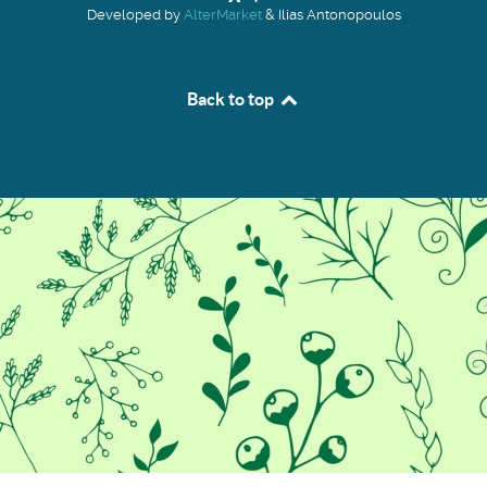
Developed by
AlterMarket
& Ilias Antonopoulos
Back to top