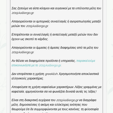
Σας ζητούμε να είστε κόσμιοι και ευγενικοί με τα υπόλοιπα μέλη του
2019.kalliergo.gr.
Απαγορεύονται οι εμπορικές συναλλαγές ή αγοραπωλησίες μεταξύ
μελών του 2019.kalliergo.gr.
Επιτρέπονται οι συναλλαγές ή ανταλλαγές μεταξύ μελών που δεν
έχουν ως σκοπό το κέρδος.
Απαγορεύονται οι έμμεσες ή άμεσες διαφημίσεις από τα μέλη του
2019.kalliergo.gr.
Αν θέλετε να διαφημίσετε προϊόντα ή υπηρεσίες,
παρακαλούμε
επικοινωνήστε με το 2019.kalliergo.gr
.
Δεν επιτρέπεται η χρήση greeklish. Χρησιμοποιήστε αποκλειστικά
ελληνικούς χαρακτήρες.
Αποφεύγετε τη χρήση κεφαλαίων χαρακτήρων. Λέξεις γραμμένες με
κεφαλαία, ερμηνεύονται σα να φωνάζετε δυνατά αυτές τις λέξεις!
Είναι στη διακριτική ευχέρεια του 2019.kalliergo.gr να διαγράφει
μέλη, δημοσιεύσεις ή ακόμη και ολόκληρες ενότητες που
θεωρούμε ότι δε συμμορφώνονται με τους κανόνες, τη φιλοσοφία