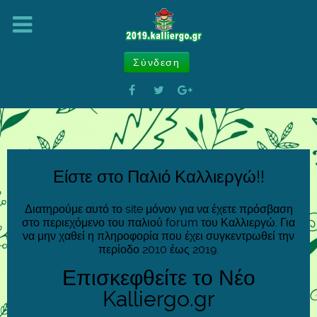
Σύνδεση
Είστε στο Παλιό Καλλιεργώ!!
Διατηρούμε αυτό το site μόνον για να έχετε πρόσβαση
στο περιεχόμενο του παλιού forum του Καλλιεργώ. Για
να μην χαθεί η πληροφορία που έχει συγκεντρωθεί την
περίοδο 2010 έως 2019.
Επισκεφθείτε το Νέο
Kalliergo.gr