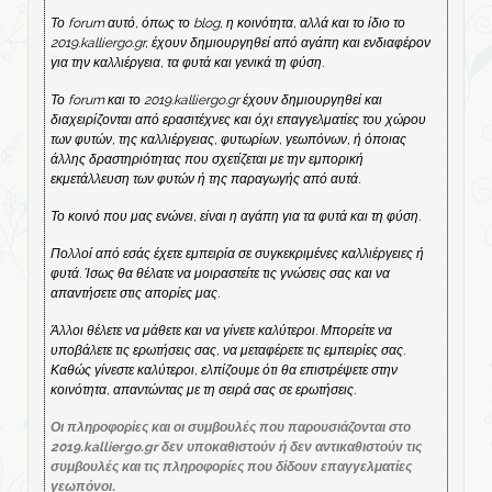
Το forum αυτό, όπως το blog, η κοινότητα, αλλά και το ίδιο το
2019.kalliergo.gr, έχουν δημιουργηθεί από αγάπη και ενδιαφέρον
για την καλλιέργεια, τα φυτά και γενικά τη φύση.
Το forum και το 2019.kalliergo.gr έχουν δημιουργηθεί και
διαχειρίζονται από ερασιτέχνες και όχι επαγγελματίες του χώρου
των φυτών, της καλλιέργειας, φυτωρίων, γεωπόνων, ή όποιας
άλλης δραστηριότητας που σχετίζεται με την εμπορική
εκμετάλλευση των φυτών ή της παραγωγής από αυτά.
Το κοινό που μας ενώνει, είναι η αγάπη για τα φυτά και τη φύση.
Πολλοί από εσάς έχετε εμπειρία σε συγκεκριμένες καλλιέργειες ή
φυτά. Ίσως θα θέλατε να μοιραστείτε τις γνώσεις σας και να
απαντήσετε στις απορίες μας.
Άλλοι θέλετε να μάθετε και να γίνετε καλύτεροι. Μπορείτε να
υποβάλετε τις ερωτήσεις σας, να μεταφέρετε τις εμπειρίες σας.
Καθώς γίνεστε καλύτεροι, ελπίζουμε ότι θα επιστρέψετε στην
κοινότητα, απαντώντας με τη σειρά σας σε ερωτήσεις.
Οι πληροφορίες και οι συμβουλές που παρουσιάζονται στο
2019.kalliergo.gr δεν υποκαθιστούν ή δεν αντικαθιστούν τις
συμβουλές και τις πληροφορίες που δίδουν επαγγελματίες
γεωπόνοι.