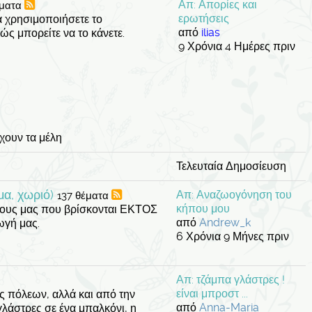
Απ: Απορίες και
έματα
ερωτήσεις
α χρησιμοποιήσετε το
από
ilias
Πώς μπορείτε να το κάνετε.
9 Χρόνια 4 Ημέρες πριν
χουν τα μέλη
Τελευταία Δημοσίευση
μα, χωριό)
Απ: Αναζωογόνηση του
137 θέματα
κήπου μου
πους μας που βρίσκονται ΕΚΤΟΣ
από
Andrew_k
ωγή μας.
6 Χρόνια 9 Μήνες πριν
Απ: τζάμπα γλάστρες !
είναι μπροστ ...
ς πόλεων, αλλά και από την
από
Anna-Maria
γλάστρες σε ένα μπαλκόνι, η