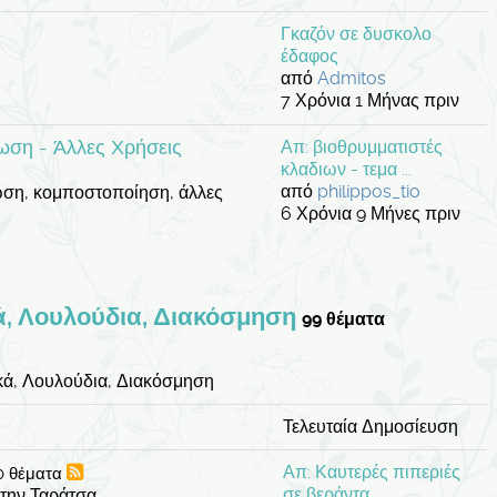
Γκαζόν σε δυσκολο
έδαφος
από
Admitos
7 Χρόνια 1 Μήνας πριν
ση - Άλλες Χρήσεις
Απ: βιοθρυμματιστές
κλαδιων - τεμα ...
από
philippos_tio
ωση, κομποστοποίηση, άλλες
6 Χρόνια 9 Μήνες πριν
ά, Λουλούδια, Διακόσμηση
99 θέματα
κά, Λουλούδια, Διακόσμηση
Τελευταία Δημοσίευση
Απ: Καυτερές πιπεριές
0 θέματα
σε βεράντα.
την Ταράτσα.