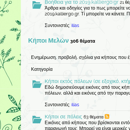
Βοήθεια για το 2019.kalliergo.gr
21 θ
Άρθρα και οδηγίες για το πως μπορείτε ν
2019.kalliergo.gr. Τί μπορείτε να κάνετε. 
Συντονιστές:
ilias
Κήποι Μελών
306 θέματα
Ενημέρωση, προβολή, σχόλια για κήπους που έ
Κατηγορία
Κήποι εκτός πόλεων (σε εξοχικό, κτή
Εδώ δημοσιεύουμε εικόνες από τους κή
πόλεων, αλλά και εικόνες από την παραγ
Συντονιστές:
ilias
Κήποι σε πόλεις
63 θέματα
Εικόνες από κήπους που βρίσκονται εντό
παραγωγή τους. Μπορεί να είναι μερικές 