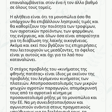
επαναλαμβάνεται στον ένα ή τον άλλο βαθμό
σε όλους τους τομείς.
Η αλήθεια είναι ότι τα μονοπώλια όσο θα
υπάρχουν θα επιβάλλουν ληστρικές τιμές και
θα καθορίζουν την ποιότητα των τροφίμων,
των αγροτικών προϊόντων, των φαρμάκων,
της ενέργειας, και όλων όσα είναι απαραίτητα
για τη διαβίωση της λαϊκής οικογένειας.
Ακόμα και εκεί που βγάζουν τις επιχειρήσεις
που λειτουργούν ως μεσάζοντες, το όφελος
είναι γι αυτούς και όχι για το λαό που
καταναλώνει.
Ο στόχος προβολής του «κινήματος της
φθηνής πατάτας» είναι ίδιος με εκείνον της
προβολής του λεγόμενου κινήματος των
πλατειών. Αποπροσανατολισμός των μικρών
φτωχών αγροτών παραγωγών, απομάκρυνσή
τους από το αγροτικό κίνημα με
προσανατολισμό ρήξης με τα μονοπώλια και
την ΕΕ. Να μη συνειδητοποιήσουν και
αγωνιστούν ενάντια στους πραγματικούς
υπεύθυνους για το ξεκλήρισμά τους, τα