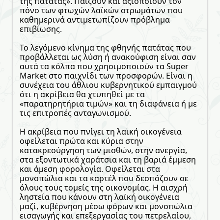
της πατάτας». Παίζουν και αξιοποιούν τον
πόνο των φτωχών λαϊκών στρωμάτων που
καθημερινά αντιμετωπίζουν πρόβλημα
επιβίωσης.
Το λεγόμενο κίνημα της φθηνής πατάτας που
προβάλλεται ως λύση ή ανακούφιση είναι σαν
αυτά τα κόλπα που χρησιμοποιούν τα Super
Market στο παιχνίδι των προσφορών. Είναι η
συνέχεια του άθλιου κυβερνητικού εμπαιγμού
ότι η ακρίβεια θα χτυπηθεί με τα
«παρατηρητήρια τιμών» και τη διαφάνεια ή με
τις επιτροπές ανταγωνισμού.
Η ακρίβεια που πνίγει τη λαϊκή οικογένεια
οφείλεται πρώτα και κύρια στην
κατακρεούργηση των μισθών, στην ανεργία,
στα εξοντωτικά χαράτσια και τη βαριά έμμεση
και άμεση φορολογία. Οφείλεται στα
μονοπώλια και τα καρτέλ που δεσπόζουν σε
όλους τους τομείς της οικονομίας. Η αισχρή
ληστεία που κάνουν στη λαϊκή οικογένεια
μαζί, κυβέρνηση μέσω φόρων και μονοπώλια
εισαγωγής και επεξεργασίας του πετρελαίου,