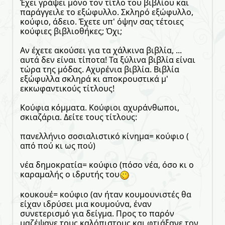
Έχει γράψει μόνο τον τίτλο του βιβλίου και
παράγγειλε το εξώφυλλο. Σκληρό εξώφυλλο,
κούφιο, άδειο. Έχετε υπ' όψην σας τέτοιες
κούφιες βιβλιοθήκες; Όχι;
Αν έχετε ακούσει για τα χάλκινα βιβλία, ...
αυτά δεν είναι τίποτα! Τα ξύλινα βιβλία είναι
τώρα της μόδας. Αχυρένια βιβλία. Βιβλία
εξώφυλλα σκληρά κι αποκρουστικά μ'
εκκωφαντικούς τίτλους!
Κούφια κόμματα. Κούφιοι αχυράνθωποι,
σκιαζάρια. Δείτε τους τίτλους:
πανελλήνιο σοσιαλιστικό κίνημα= κούφιο (
από πού κι ως πού)
νέα δημοκρατία= κούφιο (πόσο νέα, όσο κι ο
καραμαλής ο ιδρυτής του
κουκουέ= κούφιο (αν ήταν κουμουνιστές θα
είχαν ιδρύσει μια κουμούνα, έναν
συνετερισμό για δείγμα. Προς το παρόν
μαζέψανε τους καλόπιστους και φτιάξανε τον