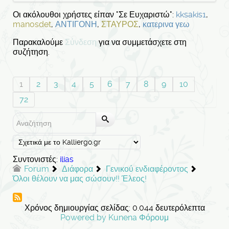
Οι ακόλουθοι χρήστες είπαν "Σε Ευχαριστώ":
kksakis1
,
manosdet
,
ΑΝΤΙΓΟΝΗ
,
ΣΤΑΥΡΟΣ
,
κατερινα γεω
Παρακαλούμε
Σύνδεση
για να συμμετάσχετε στη
συζήτηση.
1
2
3
4
5
6
7
8
9
10
72
Συντονιστές:
ilias
Forum
Διάφορα
Γενικού ενδιαφέροντος
Όλοι θέλουν να μας σώσουν!! Έλεος!
Χρόνος δημιουργίας σελίδας: 0.044 δευτερόλεπτα
Powered by
Kunena Φόρουμ