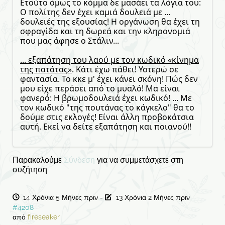
Ετούτο όμως το κόμμα δε μασάει τα λόγια του:
Ο πολίτης δεν έχει καμιά δουλειά με ...
δουλειές της εξουσίας! Η οργάνωση θα έχει τη
σφραγίδα και τη δωρεά και την κληρονομιά
που μας άφησε ο Στάλιν...
... εξαπάτηση του λαού με τον κωδικό «κίνημα
της πατάτας»
. Κάτι έχω πάθει! Υστερώ σε
φαντασία. Το κκε μ' έχει κάνει σκόνη! Πώς δεν
μου είχε περάσει από το μυαλό! Μα είναι
φανερό: Η βρωμοδουλειά έχει κωδικό! ... Με
τον κωδικό "της πουτάνας το κάγκελο" θα το
δούμε στις εκλογές! Είναι άλλη προβοκάτσια
αυτή. Εκεί να δείτε εξαπάτηση και ποιανού!!
Παρακαλούμε
Σύνδεση
για να συμμετάσχετε στη
συζήτηση.
14 Χρόνια 5 Μήνες πριν
-
13 Χρόνια 2 Μήνες πριν
#4208
από
fireseaker