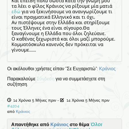
Και επειδή πολύ σωστά κατά την γνώμη μου
τα λέει ο φίλος Κράνιος να ρίξουμε μία ματιά
εδώ
για να ξεκινήσουμε να ανανγωρίζουμε τι
είναι πραγματικά Ελληνικό και τι όχι.
Αν πιστέψουμε στην Ελλάδα και στηρίξουμε
τους Έλληνες ένα είναι σίγουρο.Θα
ξαναγίνουμε η Ελλάδα που όλοι ζηλεύανε.
Ο καθένας ξεχωριστά και όλοι μαζί μπορούμε.
Κομματόσκυλα κανενός δεν πρόκειται να
γίνουμε......
Οι ακόλουθοι χρήστες είπαν "Σε Ευχαριστώ":
Κράνιος
Παρακαλούμε
Σύνδεση
για να συμμετάσχετε στη
συζήτηση.
14 Χρόνια 5 Μήνες πριν
-
14 Χρόνια 5 Μήνες πριν
#4204
από
Κράνιος
Όλοι
Απαντήθηκε από
Κράνιος
στο θέμα