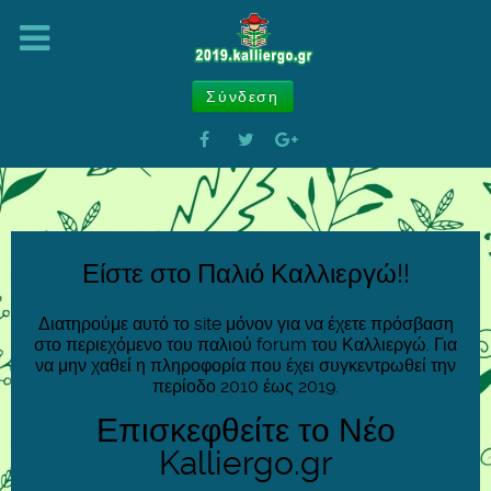
Σύνδεση
Είστε στο Παλιό Καλλιεργώ!!
Διατηρούμε αυτό το site μόνον για να έχετε πρόσβαση
στο περιεχόμενο του παλιού forum του Καλλιεργώ. Για
να μην χαθεί η πληροφορία που έχει συγκεντρωθεί την
περίοδο 2010 έως 2019.
Επισκεφθείτε το Νέο
Kalliergo.gr