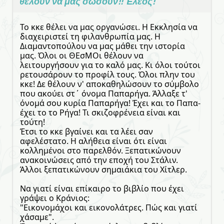
θέλουν να μας σώσουν!! Έλεος!
Το κκε θέλει να μας οργανώσει. Η Εκκλησία να
διαχειριστεί τη φιλανθρωπία μας. Η
Διαμαντοπούλου να μας μάθει την ιστορία
μας. Όλοι οι ΘΕσΜΟι θέλουν να
λειτουργήσουν για το καλό μας. Κι όλοι τούτοι
ρετουσάρουν το προφίλ τους. Όλοι πλην του
κκε! Δε θέλουν ν' αποκαθηλώσουν το σύμβολο
που ακούει στ΄ όνομα Παπαρήγα. Άλλαξε τ'
όνομά σου κυρία Παπαρήγα! Έχει και το Παπα-
έχει το το Ρήγα! Τι σκιζοφρένεια είναι και
τούτη!
Έτσι το κκε βγαίνει και τα λέει σαν
αφελέστατο. Η αλήθεια είναι ότι είναι
κολλημένοι στο παρελθόν. Ξεπατικώνουν
ανακοινώσεις από την εποχή του Στάλιν.
Άλλοι ξεπατικώνουν σημαιάκια του Χίτλερ.
Να γιατί είναι επίκαιρο το βιβλίο που έχει
γράψει ο Κράνιος:
"Εικονομάχοι και εικονολάτρες. Πώς και γιατί
χάσαμε".