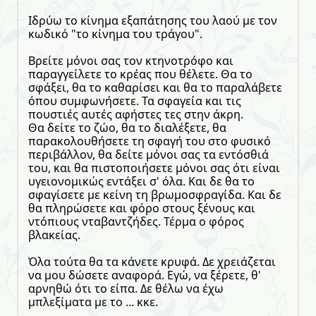
Ιδρύω το κίνημα εξαπάτησης του λαού με τον
κωδικό "το κίνημα του τράγου".
Βρείτε μόνοι σας τον κτηνοτρόφο και
παραγγείλετε το κρέας που θέλετε. Θα το
σφάξει, θα το καθαρίσει και θα το παραλάβετε
όπου συμφωνήσετε. Τα σφαγεία και τις
πουστιές αυτές αφήστες τες στην άκρη.
Θα δείτε το ζώο, θα το διαλέξετε, θα
παρακολουθήσετε τη σφαγή του στο φυσικό
περιβάλλον, θα δείτε μόνοι σας τα εντόσθιά
του, και θα πιστοποιήσετε μόνοι σας ότι είναι
υγειονομικώς εντάξει σ' όλα. Και δε θα το
σφαγίσετε με κείνη τη βρωμοσφραγίδα. Και δε
θα πληρώσετε και φόρο στους ξένους και
ντόπιους νταβαντζήδες. Τέρμα ο φόρος
βλακείας.
Όλα τούτα θα τα κάνετε κρυφά. Δε χρειάζεται
να μου δώσετε αναφορά. Εγώ, να ξέρετε, θ'
αρνηθώ ότι το είπα. Δε θέλω να έχω
μπλεξίματα με το ... κκε.