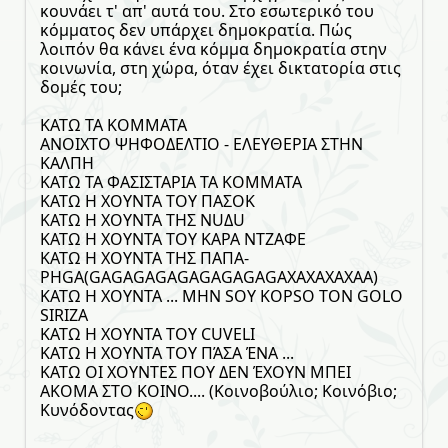
κουνάει τ' απ' αυτά του. Στο εσωτερικό του
κόμματος δεν υπάρχει δημοκρατία. Πώς
λοιπόν θα κάνει ένα κόμμα δημοκρατία στην
κοινωνία, στη χώρα, όταν έχει δικτατορία στις
δομές του;
ΚΑΤΩ ΤΑ ΚΟΜΜΑΤΑ
ΑΝΟΙΧΤΟ ΨΗΦΟΔΕΛΤΙΟ - ΕΛΕΥΘΕΡΙΑ ΣΤΗΝ
ΚΑΛΠΗ
ΚΑΤΩ ΤΑ ΦΑΣΙΣΤΑΡΙΑ ΤΑ ΚΟΜΜΑΤΑ
ΚΑΤΩ Η ΧΟΥΝΤΑ ΤΟΥ ΠΑΣΟΚ
ΚΑΤΩ Η ΧΟΥΝΤΑ ΤΗΣ ΝUΔU
ΚΑΤΩ Η ΧΟΥΝΤΑ ΤΟΥ ΚΑΡΑ ΝΤΖΑΦΕ
ΚΑΤΩ Η ΧΟΥΝΤΑ ΤΗΣ ΠΑΠΑ-
ΡΗGA(GAGAGAGAGAGAGAGAGAXAXAXAXAA)
ΚΑΤΩ Η ΧΟΥΝΤΑ ... MHN SOY KOPSO TON GOLO
SIRIZA
ΚΑΤΩ Η ΧΟΥΝΤΑ ΤΟΥ CUVELI
ΚΑΤΩ Η ΧΟΥΝΤΑ ΤΟΥ ΠΆΣΑ ΈΝΑ ...
ΚΑΤΩ ΟΙ ΧΟΥΝΤΕΣ ΠΟΥ ΔΕΝ ΈΧΟΥΝ ΜΠΕΙ
ΑΚΟΜΑ ΣΤΟ ΚΟΙΝΟ.... (Κοινοβούλιο; Κοινόβιο;
Κυνόδοντας