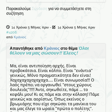
Παρακαλούμε
Σύνδεση
για να συμμετάσχετε στη
συζήτηση.
14 Χρόνια 5 Μήνες πριν
-
14 Χρόνια 5 Μήνες πριν
#4206
από
Κράνιος
Όλοι
Απαντήθηκε από
Κράνιος
στο θέμα
θέλουν να μας σώσουν!! Έλεος!
Μα, είναι αντιποίηση αρχής. Είναι
προβοκάτσια. Είναι κόλπο. Είναι "ενάντια"
γενικώς. Μόνο πραγματικότητα δεν είναι!
Χαχαχαχαχαχαχαχα..... Είναι συνωμοσία!!! Ο
λαός πρέπει να οργανωθεί "στους χώρους
δουλειάς"!!!!! Άντε, σηκωθείτε, πάμε ... το
κεφάλι μου! Κι ας πάμε και στην κόλαση! Πάμε
γενικώς και αορίστως. Όπως εκείνος ο
βρωμιάρης που είχε σηκώσει τα μανίκια του
και μας έλεγε τα ωραία "πρώτα ο πολίτης".