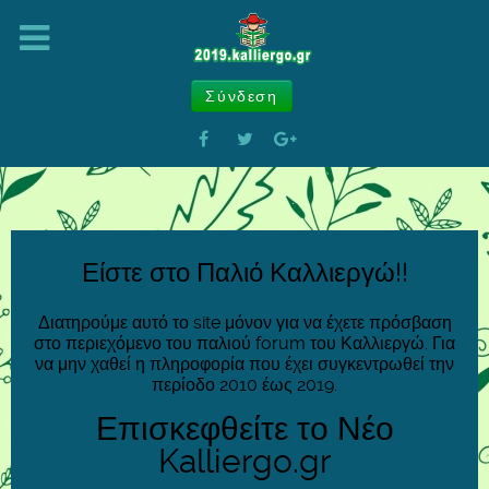
Σύνδεση
Είστε στο Παλιό Καλλιεργώ!!
Διατηρούμε αυτό το site μόνον για να έχετε πρόσβαση
στο περιεχόμενο του παλιού forum του Καλλιεργώ. Για
να μην χαθεί η πληροφορία που έχει συγκεντρωθεί την
περίοδο 2010 έως 2019.
Επισκεφθείτε το Νέο
Kalliergo.gr