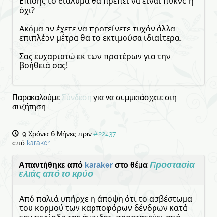
Επίσης το διάλυμα θα πρέπει να είναι πυκνό ή
όχι?
Ακόμα αν έχετε να προτείνετε τυχόν άλλα
επιπλέον μέτρα θα το εκτιμούσα ιδιαίτερα.
Σας ευχαριστώ εκ των προτέρων για την
βοήθειά σας!
Παρακαλούμε
Σύνδεση
για να συμμετάσχετε στη
συζήτηση.
9 Χρόνια 6 Μήνες πριν
#22437
από
karaker
Προστασία
Απαντήθηκε από
karaker
στο θέμα
ελιάς από το κρύο
Από παλιά υπήρχε η άποψη ότι το ασβέστωμα
του κορμού των καρποφόρων δένδρων κατά
την περίοδο της άνοιξης, προστατεύει από