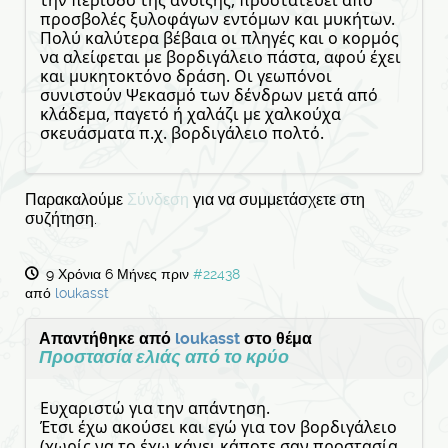
προσβολές ξυλοφάγων εντόμων και μυκήτων.
Πολύ καλύτερα βέβαια οι πληγές και ο κορμός
να αλείφεται με βορδιγάλειο πάστα, αφού έχει
και μυκητοκτόνο δράση. Οι γεωπόνοι
συνιστούν Ψεκασμό των δένδρων μετά από
κλάδεμα, παγετό ή χαλάζι με χαλκούχα
σκευάσματα π.χ. βορδιγάλειο πολτό.
Παρακαλούμε
Σύνδεση
για να συμμετάσχετε στη
συζήτηση.
9 Χρόνια 6 Μήνες πριν
#22438
από
loukasst
Απαντήθηκε από
loukasst
στο θέμα
Προστασία ελιάς από το κρύο
Ευχαριστώ για την απάντηση.
Έτσι έχω ακούσει και εγώ για τον βορδιγάλειο
(χωρίς να το έχω κάνει κάποτε σαν προστασία