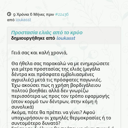
9 Χρόνια 6 Μήνες πριν
#22436
από
loukasst
Προστασία ελιάς από το κρύο
δημιουργήθηκε από
loukasst
Γειά σας και καλή χρονιά,
Θα ήθελα σας παρακαλώ να με ενημερώσετε
για μέτρα προστασίας της ελιάς (μεγάλα
δέντρα και πρόσφατα εμβολιασμένες
αγριελιές) μετά τις πρόσφατες παγωνιές.
Έχω ακούσει πως η χρήση βορδιγάλειου
πολτού βοηθάει αλλά δεν γνωρίζω
περισσότερα ως προς τον τρόπο εφαρμογής
(στον κορμό των δέντρων, στην κόμη ή
συνολικά)
Ακόμα, πότε θα πρέπει να γίνει? Αφού
υποχωρήσουν οι χαμηλές θερμοκρασίες ή το
συντομότερο δυνατό?