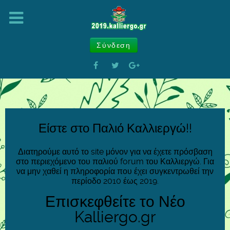
Σύνδεση
Είστε στο Παλιό Καλλιεργώ!!
Διατηρούμε αυτό το site μόνον για να έχετε πρόσβαση
στο περιεχόμενο του παλιού forum του Καλλιεργώ. Για
να μην χαθεί η πληροφορία που έχει συγκεντρωθεί την
περίοδο 2010 έως 2019.
Επισκεφθείτε το Νέο
Kalliergo.gr