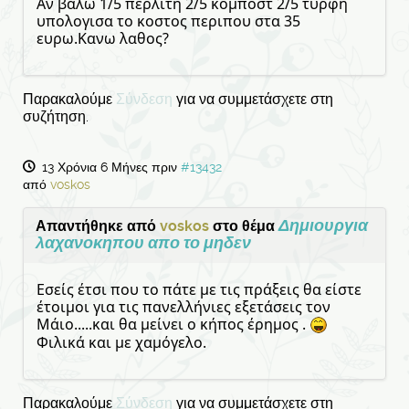
Αν βαλω 1/5 περλιτη 2/5 κομποστ 2/5 τυρφη
υπολογισα το κοστος περιπου στα 35
ευρω.Κανω λαθος?
Παρακαλούμε
Σύνδεση
για να συμμετάσχετε στη
συζήτηση.
13 Χρόνια 6 Μήνες πριν
#13432
από
voskos
Δημιουργια
Απαντήθηκε από
voskos
στο θέμα
λαχανοκηπου απο το μηδεν
Εσείς έτσι που το πάτε με τις πράξεις θα είστε
έτοιμοι για τις πανελλήνιες εξετάσεις τον
Μάιο.....και θα μείνει ο κήπος έρημος .
Φιλικά και με χαμόγελο.
Παρακαλούμε
Σύνδεση
για να συμμετάσχετε στη