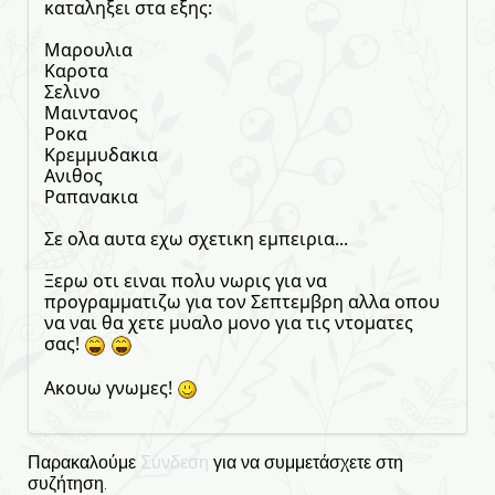
καταληξει στα εξης:
Μαρουλια
Καροτα
Σελινο
Μαιντανος
Ροκα
Κρεμμυδακια
Ανιθος
Ραπανακια
Σε ολα αυτα εχω σχετικη εμπειρια...
Ξερω οτι ειναι πολυ νωρις για να
προγραμματιζω για τον Σεπτεμβρη αλλα οπου
να ναι θα χετε μυαλο μονο για τις ντοματες
σας!
Ακουω γνωμες!
Παρακαλούμε
Σύνδεση
για να συμμετάσχετε στη
συζήτηση.