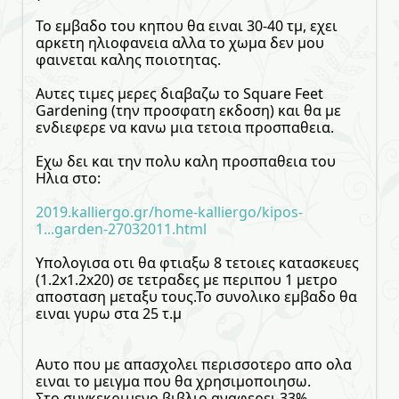
Το εμβαδο του κηπου θα ειναι 30-40 τμ, εχει
αρκετη ηλιοφανεια αλλα το χωμα δεν μου
φαινεται καλης ποιοτητας.
Αυτες τιμες μερες διαβαζω το Square Feet
Gardening (την προσφατη εκδοση) και θα με
ενδιεφερε να κανω μια τετοια προσπαθεια.
Εχω δει και την πολυ καλη προσπαθεια του
Ηλια στο:
2019.kalliergo.gr/home-kalliergo/kipos-
1...garden-27032011.html
Υπολογισα οτι θα φτιαξω 8 τετοιες κατασκευες
(1.2x1.2x20) σε τετραδες με περιπου 1 μετρο
αποσταση μεταξυ τους.Το συνολικο εμβαδο θα
ειναι γυρω στα 25 τ.μ
Αυτο που με απασχολει περισσοτερο απο ολα
ειναι το μειγμα που θα χρησιμοποιησω.
Στο συγκεκριμενο βιβλιο αναφερει 33%