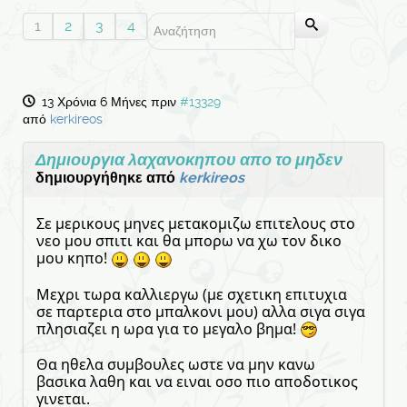
1
2
3
4
13 Χρόνια 6 Μήνες πριν
#13329
από
kerkireos
Δημιουργια λαχανοκηπου απο το μηδεν
δημιουργήθηκε από
kerkireos
Σε μερικους μηνες μετακομιζω επιτελους στο
νεο μου σπιτι και θα μπορω να χω τον δικο
μου κηπο!
Μεχρι τωρα καλλιεργω (με σχετικη επιτυχια
σε παρτερια στο μπαλκονι μου) αλλα σιγα σιγα
πλησιαζει η ωρα για το μεγαλο βημα!
Θα ηθελα συμβουλες ωστε να μην κανω
βασικα λαθη και να ειναι οσο πιο αποδοτικος
γινεται.