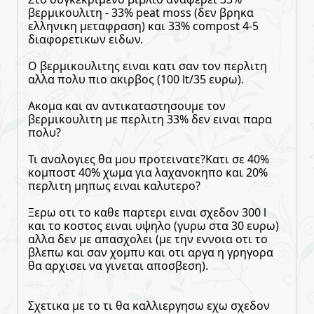
βερμικουλιτη - 33% peat moss (δεν βρηκα
ελληνικη μεταφραση) και 33% compost 4-5
διαφορετικων ειδων.
Ο βερμικουλιτης ειναι κατι σαν τον περλιτη
αλλα πολυ πιο ακιρβος (100 lt/35 ευρω).
Ακομα και αν αντικαταστησουμε τον
βερμικουλιτη με περλιτη 33% δεν ειναι παρα
πολυ?
Τι αναλογιες θα μου προτεινατε?Κατι σε 40%
κομποστ 40% χωμα για λαχανοκηπο και 20%
περλιτη μηπως ειναι καλυτερο?
Ξερω οτι το καθε παρτερι ειναι σχεδον 300 l
και το κοστος ειναι υψηλο (γυρω στα 30 ευρω)
αλλα δεν με απασχολει (με την εννοια οτι το
βλεπω και σαν χομπυ και οτι αργα η γρηγορα
θα αρχισει να γινεται αποσβεση).
Σχετικα με το τι θα καλλιεργησω εχω σχεδον