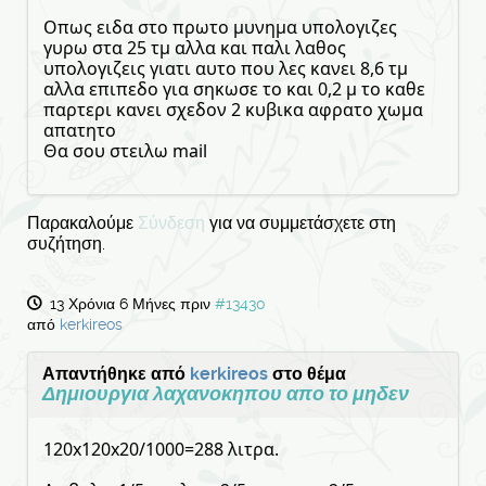
Οπως ειδα στο πρωτο μυνημα υπολογιζες
γυρω στα 25 τμ αλλα και παλι λαθος
υπολογιζεις γιατι αυτο που λες κανει 8,6 τμ
αλλα επιπεδο για σηκωσε το και 0,2 μ το καθε
παρτερι κανει σχεδον 2 κυβικα αφρατο χωμα
απατητο
Θα σου στειλω mail
Παρακαλούμε
Σύνδεση
για να συμμετάσχετε στη
συζήτηση.
13 Χρόνια 6 Μήνες πριν
#13430
από
kerkireos
Απαντήθηκε από
kerkireos
στο θέμα
Δημιουργια λαχανοκηπου απο το μηδεν
120x120x20/1000=288 λιτρα.