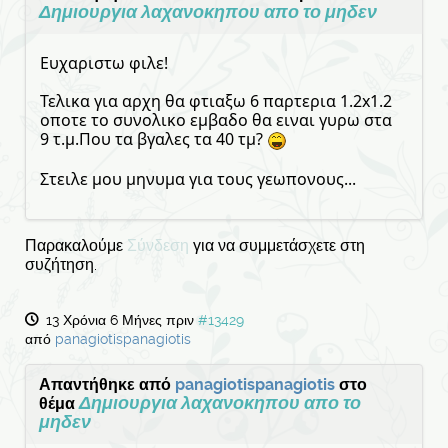
Δημιουργια λαχανοκηπου απο το μηδεν
Ευχαριστω φιλε!
Τελικα για αρχη θα φτιαξω 6 παρτερια 1.2x1.2
οποτε το συνολικο εμβαδο θα ειναι γυρω στα
9 τ.μ.Που τα βγαλες τα 40 τμ?
Στειλε μου μηνυμα για τους γεωπονους...
Παρακαλούμε
Σύνδεση
για να συμμετάσχετε στη
συζήτηση.
13 Χρόνια 6 Μήνες πριν
#13429
από
panagiotispanagiotis
Απαντήθηκε από
panagiotispanagiotis
στο
Δημιουργια λαχανοκηπου απο το
θέμα
μηδεν