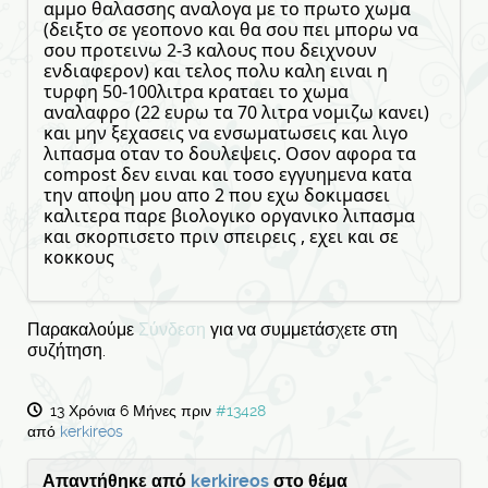
αμμο θαλασσης αναλογα με το πρωτο χωμα
(δειξτο σε γεοπονο και θα σου πει μπορω να
σου προτεινω 2-3 καλους που δειχνουν
ενδιαφερον) και τελος πολυ καλη ειναι η
τυρφη 50-100λιτρα κραταει το χωμα
αναλαφρο (22 ευρω τα 70 λιτρα νομιζω κανει)
και μην ξεχασεις να ενσωματωσεις και λιγο
λιπασμα οταν το δουλεψεις. Οσον αφορα τα
compost δεν ειναι και τοσο εγγυημενα κατα
την αποψη μου απο 2 που εχω δοκιμασει
καλιτερα παρε βιολογικο οργανικο λιπασμα
και σκορπισετο πριν σπειρεις , εχει και σε
κοκκους
Παρακαλούμε
Σύνδεση
για να συμμετάσχετε στη
συζήτηση.
13 Χρόνια 6 Μήνες πριν
#13428
από
kerkireos
Απαντήθηκε από
kerkireos
στο θέμα