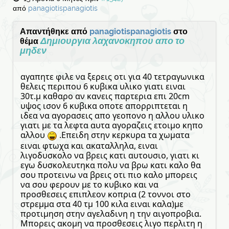
από
panagiotispanagiotis
Απαντήθηκε από
panagiotispanagiotis
στο
Δημιουργια λαχανοκηπου απο το
θέμα
μηδεν
αγαπητε φιλε να ξερεις οτι για 40 τετραγωνικα
θελεις περιπου 6 κυβικα υλικο γιατι ειναι
30τ.μ καθαρο αν κανεις παρτερια επι 20cm
υψος ισον 6 κυβικα οποτε απορριπτεται η
ιδεα να αγορασεις απο γεοπονο η αλλου υλικο
γιατι με τα λεφτα αυτα αγοραζεις ετοιμο κηπο
αλλου
.Επειδη στην κερκυρα τα χωματα
ειναι φτωχα και ακαταλληλα, ειναι
λιγοδυσκολο να βρεις κατι αυτουσιο, γιατι κι
εγω δυσκολευτηκα πολυ να βρω κατι καλο θα
σου προτεινω να βρεις οτι πιο καλο μπορεις
να σου φερουν με το κυβικο και να
προσθεσεις επιπλεον κοπρια (2 τοννοι στο
στρεμμα στα 40 τμ 100 κιλα ειναι καλα)με
προτιμηση στην αγελαδινη η την αιγοπροβια.
Μπορεις ακομη να προσθεσεις λιγο περλιτη η