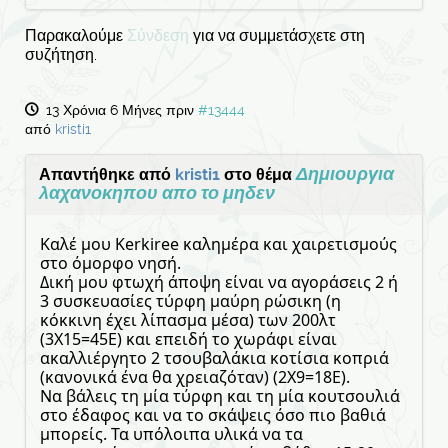
Παρακαλούμε
Σύνδεση
για να συμμετάσχετε στη
συζήτηση.
13 Χρόνια 6 Μήνες πριν
#13444
από
kristi1
Δημιουργια
Απαντήθηκε από
kristi1
στο θέμα
λαχανοκηπου απο το μηδεν
Καλέ μου Kerkiree καλημέρα και χαιρετισμούς
στο όμορφο νησή.
Δική μου φτωχή άποψη είναι να αγοράσεις 2 ή
3 συσκευασίες τύρφη μαύρη ρώσικη (η
κόκκινη έχει λίπασμα μέσα) των 200λτ
(3Χ15=45Ε) και επειδή το χωράφι είναι
ακαλλιέργητο 2 τσουβαλάκια κοτίσια κοπριά
(κανονικά ένα θα χρειαζόταν) (2Χ9=18Ε).
Να βάλεις τη μία τύρφη και τη μία κουτσουλιά
στο έδαφος και να το σκάψεις όσο πιο βαθιά
μπορείς. Τα υπόλοιπα υλικά να τα