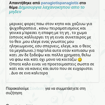
Απαντήθηκε από
panagiotispanagiotis
στο
Δημιουργια λαχανοκηπου απο το
θέμα
μηδεν
μερικες φορες παω στον κηπο και χαζευω για
ψυχοθεραπεια , κανω πειραματισμους και
γενικα μ'αρεσει η επαφη με τη γη , το χωμα
(
οποιος καλλιεργει τη γη ειναι συνεταιρος με
το θεο ,μου ελεγε ενας γνωστος μου
ηληκιωμενος, εσυ σπερνεις, ελεγε, και ο θεος
τα μεγαλωνει.) παρ'ολα αυτα οταν κοπιασω για
κατι ,αν δε ξοδεψω και πολλα χρηματα, θελω
να φαω και κατι οχι μονο να κοιταζω
Οποτε καλο ειναι να προετοιμαστεις σωστα σε
κατι και να κανεις και αυτο που σε ευχαριστει
. Δυο σε ενα καλιτερα
Παρακαλούμε
Σύνδεση
για να συμμετάσχετε στη
συζήτηση.