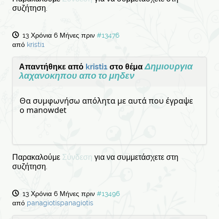
συζήτηση.
13 Χρόνια 6 Μήνες πριν
#13476
από
kristi1
Δημιουργια
Απαντήθηκε από
kristi1
στο θέμα
λαχανοκηπου απο το μηδεν
Θα συμφωνήσω απόλητα με αυτά που έγραψε
ο manowdet
Παρακαλούμε
Σύνδεση
για να συμμετάσχετε στη
συζήτηση.
13 Χρόνια 6 Μήνες πριν
#13496
από
panagiotispanagiotis