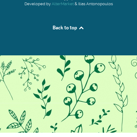
Developed by
AlterMarket
& Ilias Antonopoulos
Back to top