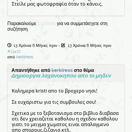
Στείλε μας φωτοφραφία όταν το κάνεις.
Παρακαλούμε
Σύνδεση
για να συμμετάσχετε στη
συζήτηση.
13 Χρόνια 6 Μήνες πριν
-
13 Χρόνια 6 Μήνες πριν
#13472
από
kerkireos
Απαντήθηκε από
kerkireos
στο θέμα
Δημιουργια λαχανοκηπου απο το μηδεν
Καλημερα kristi απο το βροχερο νησι!
Σε ευχαριστω για τις συμβουλες σου!
Σχετικα με το ξεβοτανισμα στο βιβλιο διαβασα
οτι δεν χρειαζεται καθολου η σχεδον καθολου
γιατι το μειγμα χωματος ειναι απαλαγμενο
απο σπορους,ζιζανια κτλ.