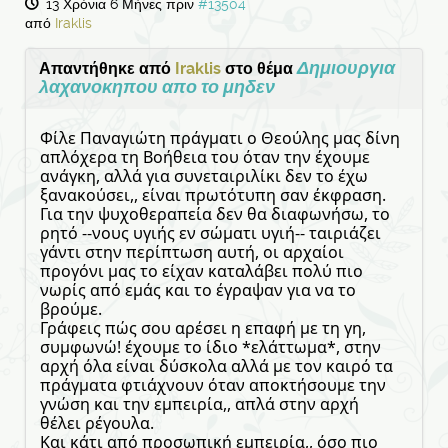
13 Χρόνια 6 Μήνες πριν
#13504
από
Iraklis
Δημιουργια
Απαντήθηκε από
Iraklis
στο θέμα
λαχανοκηπου απο το μηδεν
Φίλε Παναγιώτη πράγματι ο Θεούλης μας δίνη
απλόχερα τη Βοήθεια του όταν την έχουμε
ανάγκη, αλλά για συνεταιριλίκι δεν το έχω
ξανακούσει,, είναι πρωτότυπη σαν έκφραση.
Για την ψυχοθεραπεία δεν θα διαφωνήσω, το
ρητό --νους υγιής εν σώματι υγιή-- ταιριάζει
γάντι στην περίπτωση αυτή, οι αρχαίοι
προγόνι μας το είχαν καταλάβει πολύ πιο
νωρίς από εμάς και το έγραψαν για να το
βρούμε.
Γράφεις πώς σου αρέσει η επαφή με τη γη,
συμφωνώ! έχουμε το ίδιο *ελάττωμα*, στην
αρχή όλα είναι δύσκολα αλλά με τον καιρό τα
πράγματα φτιάχνουν όταν αποκτήσουμε την
γνώση και την εμπειρία,, απλά στην αρχή
θέλει ρέγουλα.
Και κάτι από προσωπική εμπειρία,, όσο πιο