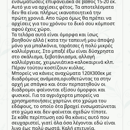
ενσωματώσεις επιφανειακά σε βάθος 15-20 εκ.
Αυτό για να αρχίσεις φέτος. Τα αποτελέσματα
δεν θα είναι πλήρως ικανοποιητικά την
πρώτη χρονιά. Απο τώρα όμως θα πρέπει να
αρχίσεις για του χρόνου το δικό σου κόμποστ
αφού έχεις χώρο.
Τα τελάρα αυτά είναι όμορφα και ίσως
βοηθούν αλλά ( κατα την ταπεινή μου άποψη)
μόνο για μπαλκόνια, ταράτσες ή πολύ μικρές
καλλιέργειες. Στο μπαξέ έξω είναι δύσχρηστα
στο σκάλισμα, ξεβοτάνιασμα, αλλαγή
καλλιέργειας. χειμωνιάτικα-καλοκαιρινά κλπ.
Πέραν τούτου κοστίζουν κιόλας.
Μπορείς να κάνεις αναχώματα 120Χ300εκ με
διαδρόμους ανάμεσα,οριοθετώντας τα στην
αρχή με σπάγκο και όταν περπατηθούν οι
διαδρομοι φαίνονται εξίσου όμορφοι και
φυσικοί. Για τα αγριόχορτα μπορείς να
χρησημοποιήσεις χαρτώνι στο χρώμα του
εδάφους, το οποίο ότα βραχεί ενσωματώνεται
στο χώμα και δεν φαίνεται σχεδών τίποτε.
Σε κάθε περίπτωση εσύ θα κάνεις αυτό που
σευχαριστεί, γιατί όλα όσα λέγονται εδώ είναι
λιγο έως πολύ σωστά. Καλή επιτυχία.