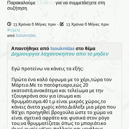
Παρακαλούμε
Σύνδεση
για να συμμετάσχετε στη
συζήτηση.
13 Χρόνια 6 Μήνες πριν
-
13 Χρόνια 6 Μήνες πριν
#13474
από
tsouknidas
Απαντήθηκε από
tsouknidas
στο θέμα
Δημιουργια λαχανοκηπου απο το μηδεν
Εγώ προτείνω να κάνεις τα εξής:
Πρώτα ένα καλό όργωμα με το χέρι,τώρα τον
Μάρτιο.Με το πατόφτυαρο,εώς 20
εκατοστά,ανακάτεμα και τελείωμα με την
τζουγκράνα σου για ίσιωμα και
θρυμμάτισμα.40 τ.μ είναι μικρός χώρος,το
κάνεις άνετα χωρίς κόπο.Διάλεξε μια μέρα που
θά'χει προηγηθεί βροχούλα ώστε το χώμα να
είναι σχετικά αφράτο και φυσικά στον ρόγο
του,να θρυμματίζεται όπως το μπαγιάτικο
ψωμί,χωρίς νά'χει πολλούς και μεγάλους