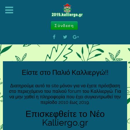
Σύνδεση
Είστε στο Παλιό Καλλιεργώ!!
Διατηρούμε αυτό το site μόνον για να έχετε πρόσβαση
στο περιεχόμενο του παλιού forum του Καλλιεργώ. Για
να μην χαθεί η πληροφορία που έχει συγκεντρωθεί την
περίοδο 2010 έως 2019.
Επισκεφθείτε το Νέο
Kalliergo.gr