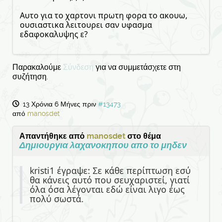
Αυτο για το χαρτονι πρωτη φορα το ακουω,
ουσιαστικα λειτουρει σαν υφασμα
εδαφοκαλυψης ε?
Παρακαλούμε
Σύνδεση
για να συμμετάσχετε στη
συζήτηση.
13 Χρόνια 6 Μήνες πριν
#13473
από
manosdet
Απαντήθηκε από
manosdet
στο θέμα
Δημιουργια λαχανοκηπου απο το μηδεν
kristi1 έγραψε: Σε κάθε περίπτωση εσύ
θα κάνεις αυτό που σευχαριστεί, γιατί
όλα όσα λέγονται εδώ είναι λιγο έως
πολύ σωστά.