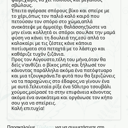
σβώλους.
Έπειτα αγόρασε σπόρους βίκο και σπείρε με
το χέρι,όπως τον παλιό καλό καιρό που
πετούσαν τον σπόρο στο χώμα,απλά
ανακάτεψε με άμμο(όχι θαλάσσης!)ώστε να
μην είναι κολλητά οι σπόροι σου.Άσε την μαμά
φύση να κάνει τη δουλειά της,εσύ απλά το
καλοκαίρι με τις ζέστες κάνε κάποια
ποτίισματα στα πεταχτά με το λάστιχο και
καθάριζε τυχόν ζιζάνια.
Προς τον Αύγουστο,τέλη του μήνα,όταν θα
δείς ν'ανθίζει ο βίκος μπές και ξήλωσέ τον
κάνοντας παράλληλα ακόμα ένα πατόφτυαρο
και μια τζουγκράνα.Τα φυτά που θα ξεριζώνεις
να τα παραχώνεις στο έδαφος,να γίνουν ένα
με αυτό.Τελευταία ρίξε ένα 50λιτρο τσουβάλι
χούμος,μοίρασέ το στην επιφάνεια κάνοντας
ακόμα ένα ανακάτεμα και οργάνωσε τον κήπο
σου για να σπείρεις.
Καλή επιτυχία!
Παρακαλούμε
Σύνδεση
για να συμμετάσχετε στη