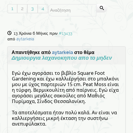
1
2
3
4
13 Χρόνια 6 Μήνες πριν
#13433
από
aytarkeia
Απαντήθηκε από
aytarkeia
στο θέμα
Δημιουργια λαχανοκηπου απο το μηδεν
Εγώ έχω αγοράσει το βιβλίο Square Foot
Gardening και έχω καλλιέργήσει στο μπαλκόνι
μου με ύχος παρτεριών 15 cm. Peat Moss είναι
η τύρφη. Βερμικουλίτη από παίρνεις. Εγώ είχα
αγοράσει μεγάλες σακούλες από Μαθιός
Πυρίμαχα, Σίνδος Θεσσαλονίκη.
Τα αποτελέσματα ήταν πολύ καλά. Αν είναι να
καλλιεργήσεις μικρή έκταση την συστήνω
ανεπιφύλακτα.