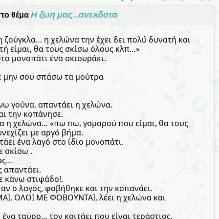
Η ζωη μας...ανεκδοτα
το θέμα
 ζούγκλα… η χελώνα την έχει δει πολύ δυνατή και
τή είμαι, θα τους σκίσω όλους κλπ…»
στο μονοπάτι ένα σκιουράκι.
γε μην σου σπάσω τα μούτρα
άνω γούνα, απαντάει η χελώνα.
αι την κοπάνησε.
 η χελώνα… «πω πω, γομαρού που είμαι, θα τους
νεχίζει με αργό βήμα.
τάει ένα λαγό στο ίδιο μονοπάτι.
ε σκίσω .
γός…
ς απαντάει.
σε κάνω στιφάδο!.
ταν ο λαγός, φοβήθηκε και την κοπανάει.
Ι, ΟΛΟΙ ΜΕ ΦΟΒΟΥΝΤΑΙ, λέει η χελώνα και
ένα ταύρο… τον κοιτάει που είναι τεράστιος,