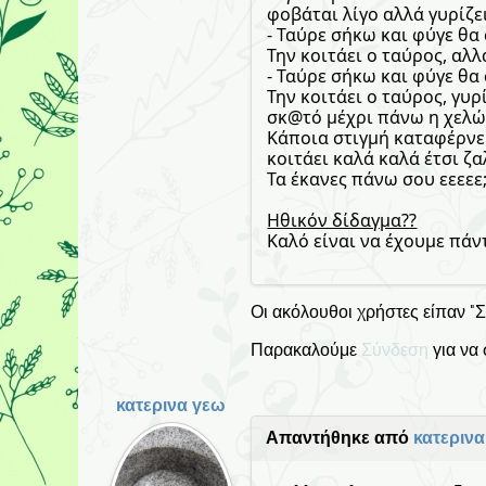
φοβάται λίγο αλλά γυρίζει
- Ταύρε σήκω και φύγε θα 
Την κοιτάει ο ταύρος, αλ
- Ταύρε σήκω και φύγε θα
Την κοιτάει ο ταύρος, γυρ
σκ@τό μέχρι πάνω η χελώ
Κάποια στιγμή καταφέρνει
κοιτάει καλά καλά έτσι ζα
Τα έκανες πάνω σου εεεεε;
Ηθικόν δίδαγμα??
Καλό είναι να έχουμε πάν
Οι ακόλουθοι χρήστες είπαν "
Παρακαλούμε
Σύνδεση
για να
κατερινα γεω
Απαντήθηκε από
κατεριν