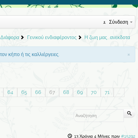
Σύνδεση
Διάφορα
Γενικού ενδιαφέροντος
Η ζωη μας...ανεκδοτα
×
ον κήπο ή τις καλλιέργειες.
64
65
66
67
68
69
70
71
...
13 Χρόνια 4 Μήνες πριν
#15292