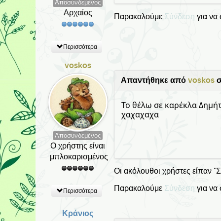
Αποσυνδεμένος
Αρχαίος
Παρακαλούμε
Σύνδεση
για να
Περισσότερα
voskos
Απαντήθηκε από
voskos
σ
Το θέλω σε καρέκλα Δημήτ
χαχαχαχα
Αποσυνδεμένος
Ο χρήστης είναι
μπλοκαρισμένος
Οι ακόλουθοι χρήστες είπαν "
Παρακαλούμε
Σύνδεση
για να
Περισσότερα
Κράνιος