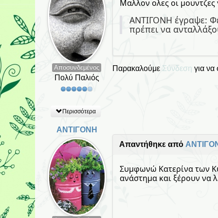
Μαλλον ολες οι μουντζες 
ΑΝΤΙΓΟΝΗ έγραψε: Φέτ
πρέπει να ανταλλάξο
Αποσυνδεμένος
Παρακαλούμε
Σύνδεση
για να
Πολύ Παλιός
Περισσότερα
ΑΝΤΙΓΟΝΗ
Απαντήθηκε από
ΑΝΤΙΓΟ
Συμφωνώ Κατερίνα των Κυ
ανάστημα και ξέρουν να λέν