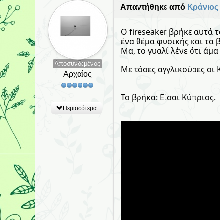
Απαντήθηκε από
Κράνιος
Ο fireseaker βρήκε αυτά 
ένα θέμα φυσικής και τα 
Μα, το γυαλί λένε ότι άμα ρ
Αποσυνδεμένος
Με τόσες αγγλικούρες οι Κ
Αρχαίος
Το βρήκα: Είσαι Κύπριος.
Περισσότερα