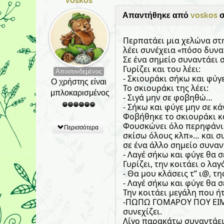
voskos
Απαντήθηκε από
voskos
σ
Περπατάει μια χελώνα στη
λέει συνέχεια «πόσο δυνα
Σε ένα σημείο συναντάει 
Γυρίζει και του λέει:
Αποσυνδεμένος
- Σκιουράκι σήκω και φύ
Ο χρήστης είναι
Το σκιουράκι της λέει:
μπλοκαρισμένος
- Σιγά μην σε φοβηθώ…
- Σήκω και φύγε μην σε κ
Φοβήθηκε το σκιουράκι κ
Φουσκώνει όλο περηφάνια
Περισσότερα
σκίσω όλους κλπ»… και συ
σε ένα άλλο σημείο συναν
- Λαγέ σήκω και φύγε θα σ
Γυρίζει, την κοιτάει ο λα
- Θα μου κλάσεις τ” ι@, τη
- Λαγέ σήκω και φύγε θα 
Την κοιτάει μεγάλη που ή
-ΠΩΠΩ ΓΟΜΑΡΟΥ ΠΟΥ ΕΙΜΑ
συνεχίζει.
Λίγο παρακάτω συναντάει 