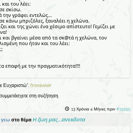
 και του λέει:
σε σκίσω.
λά την γράφει εντελώς…
 σε κάνω μπριζόλες, ξαναλέει η χελώνα.
ίζει και της χώνει ένα χέσιμο απίστευτο! Γεμίζει με
να!
 και βγαίνει μέσα από τα σκ@τά η χελώνα, τον
λισμένη που ήταν και του λέει:
;;
τα επαφή με την πραγματικότητα!!!!
Σε Ευχαριστώ":
fireseaker
 συμμετάσχετε στη συζήτηση.
13 Χρόνια 4 Μήνες πριν
#15295
Η ζωη μας...ανεκδοτα
α γεω
στο θέμα