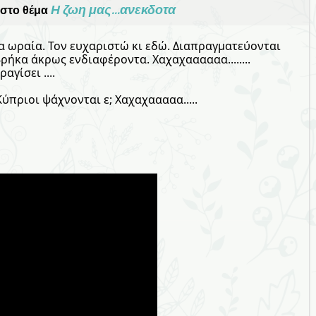
Η ζωη μας...ανεκδοτα
στο θέμα
τα ωραία. Τον ευχαριστώ κι εδώ. Διαπραγματεύονται
βρήκα άκρως ενδιαφέροντα. Χαχαχαααααα........
αγίσει ....
ύπριοι ψάχνονται ε; Χαχαχααααα.....