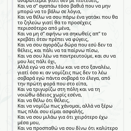
αναρωτιέμαι γιατί δεν με πιστεύεις,
Και να σ” αγαπάω τόσο βαθιά που να μην
μπορώ να το βάλω σε λόγια,
Και να θέλω να σου πάρω ένα γατάκι που θα
το ζηλεύω γιατί θα το προσέχεις
περισσότερο από μένα,
Και να μη σ” αφήνω να σηκωθείς απ” το
κρεβάτι όταν πρέπει να φύγεις,
Και να σου αγοράζω δώρα που εσύ δεν τα
θέλεις, και πάλι να τα παίρνω πίσω,
Και να σου λέω να παντρευτούμε, και συ να
μου λες πάλι όχι,
Αλλά εγώ να στο λέω και να στο ξαναλέω,
γιατί όσο κι αν νομίζεις πως δεν το λέω
σοβαρά εγώ πάντα σοβαρά το έλεγα, από
την πρώτη φορά που στο είπα,
Και να τριγυρίζω στη πόλη και να τη
νοιώθω άδειος χωρίς εσένα,
Και να θέλω ότι θέλεις,
Και να νομίζω πως χάνομαι, αλλά να ξέρω
πως πλάι σου είμαι ασφαλής,
Και να σου μιλάω για ότι χειρότερο έχω
μέσα μου,
Και να προσπαθώ να σου δίνω ότι καλύτερο