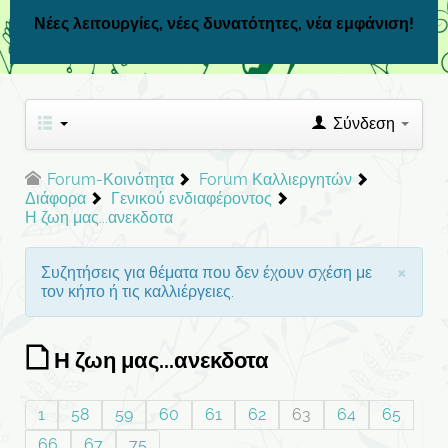
Νέες λειτουργίες, νέες δυνατότητες, νέα εμφάνιση!
Σύνδεση
Forum-Κοινότητα
Forum Καλλιεργητών
Διάφορα
Γενικού ενδιαφέροντος
Η ζωη μας...ανεκδοτα
×
Συζητήσεις για θέματα που δεν έχουν σχέση με
τον κήπο ή τις καλλιέργειες.
Η ζωη μας...ανεκδοτα
1
58
59
60
61
62
63
64
65
66
67
75