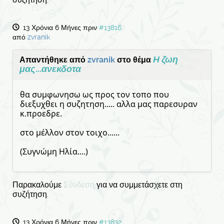
13 Χρόνια 6 Μήνες πριν
#13816
από
zvranik
Η ζωη
Απαντήθηκε από
zvranik
στο θέμα
μας...ανεκδοτα
θα συμφωνησω ως προς τον τοπο που
διεξυχθει η συζητηση..... αλλα μας παρεσυραν
κ.προεδρε.
στο μέλλον στον τοιχο......
(Συγνώμη Ηλία....)
Παρακαλούμε
Σύνδεση
για να συμμετάσχετε στη
συζήτηση.
13 Χρόνια 6 Μήνες πριν
#13832