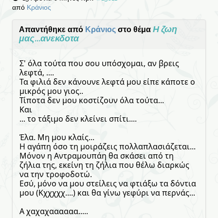
από
Κράνιος
Η ζωη
Απαντήθηκε από
Κράνιος
στο θέμα
μας...ανεκδοτα
Σ' όλα τούτα που σου υπόσχομαι, αν βρεις
λεφτά, ....
Τα φιλιά δεν κάνουνε λεφτά μου είπε κάποτε ο
μικρός μου γιος..
Τίποτα δεν μου κοστίζουν όλα τούτα...
Και
... το τάξιμο δεν κλείνει σπίτι....
Έλα. Μη μου κλαίς...
Η αγάπη όσο τη μοιράζεις πολλαπλασιάζεται...
Μόνον η Αντραμουπάη θα σκάσει από τη
ζήλια της, εκείνη τη ζήλια που θέλω διαρκώς
να την τροφοδοτώ.
Εσύ, μόνο να μου στείλεις να φτιάξω τα δόντια
μου (Κχχχχχ....) και θα γίνω γεφύρι να περνάς...
Α χαχαχαααααα.....