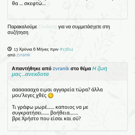
θα ... σκεφτώ...
Παρακαλούμε
Σύνδεση
για να συμμετάσχετε στη
συζήτηση.
13 Χρόνια 6 Μήνες πριν
#13814
από
zvranik
Η ζωη
Απαντήθηκε από
zvranik
στο θέμα
μας...ανεκδοτα
αααααααχα ειμαι αγγαρεία τώρα? άλλα
μου'λεγες χθές
Τι γράφω μωρέ...... καποιος να με
συγκρατήσει...... βοήθεια.......
βρε Χρήστο που είσαι και σύ?