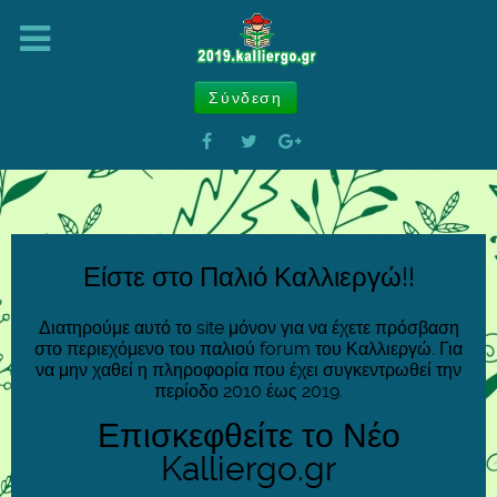
Σύνδεση
Είστε στο Παλιό Καλλιεργώ!!
Διατηρούμε αυτό το site μόνον για να έχετε πρόσβαση
στο περιεχόμενο του παλιού forum του Καλλιεργώ. Για
να μην χαθεί η πληροφορία που έχει συγκεντρωθεί την
περίοδο 2010 έως 2019.
Επισκεφθείτε το Νέο
Kalliergo.gr