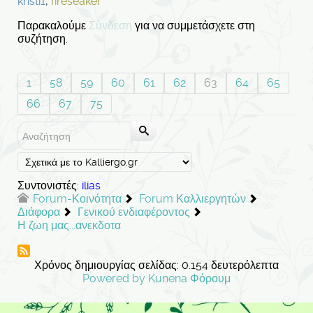
kristi1
,
fireseaker
Παρακαλούμε
Σύνδεση
για να συμμετάσχετε στη
συζήτηση.
1
58
59
60
61
62
63
64
65
66
67
75
Συντονιστές:
ilias
Forum-Κοινότητα
Forum Καλλιεργητών
Διάφορα
Γενικού ενδιαφέροντος
Η ζωη μας...ανεκδοτα
Χρόνος δημιουργίας σελίδας: 0.154 δευτερόλεπτα
Powered by
Kunena Φόρουμ