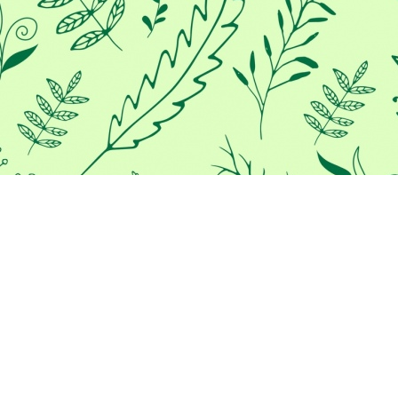
Προκειμένου να σας παρέχουμε
την καλύτερη εμπειρία στο
διαδίκτυο, αυτός ο ιστότοπος
χρησιμοποιεί cookies.
Χρησιμοποιώντας τον ιστότοπο μας, συμφωνείτε με τη χρήση
των cookies.
Μάθε περισσότερα
ΣΥΜΦΩΝΏ
/*
*/