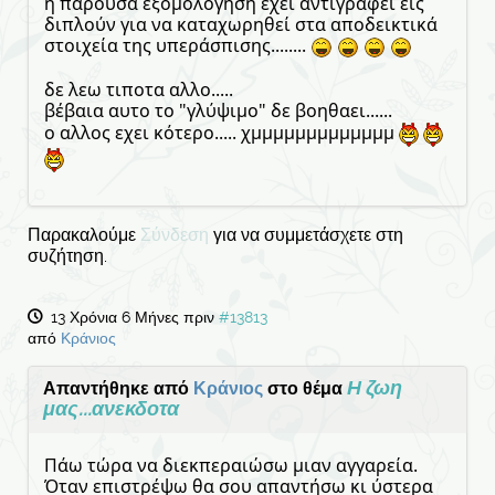
η παρούσα εξομολόγηση εχει αντιγραφεί εις
διπλούν για να καταχωρηθεί στα αποδεικτικά
στοιχεία της υπεράσπισης........
δε λεω τιποτα αλλο.....
βέβαια αυτο το "γλύψιμο" δε βοηθαει......
ο αλλος εχει κότερο..... χμμμμμμμμμμμμμ
Παρακαλούμε
Σύνδεση
για να συμμετάσχετε στη
συζήτηση.
13 Χρόνια 6 Μήνες πριν
#13813
από
Κράνιος
Η ζωη
Απαντήθηκε από
Κράνιος
στο θέμα
μας...ανεκδοτα
Πάω τώρα να διεκπεραιώσω μιαν αγγαρεία.
Όταν επιστρέψω θα σου απαντήσω κι ύστερα