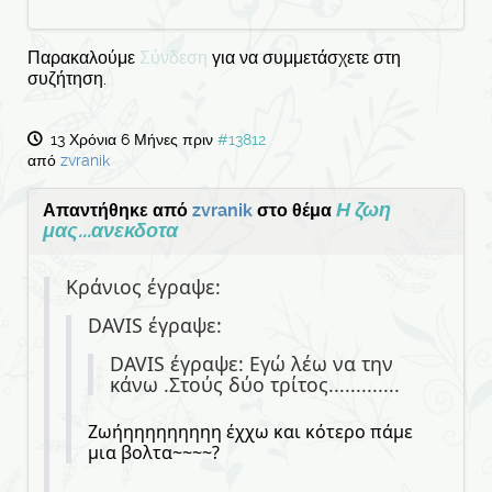
Παρακαλούμε
Σύνδεση
για να συμμετάσχετε στη
συζήτηση.
13 Χρόνια 6 Μήνες πριν
#13812
από
zvranik
Η ζωη
Απαντήθηκε από
zvranik
στο θέμα
μας...ανεκδοτα
Κράνιος έγραψε:
DAVIS έγραψε:
DAVIS έγραψε: Εγώ λέω να την
κάνω .Στούς δύο τρίτος.............
Ζωήηηηηηηηηη έχχω και κότερο πάμε
μια βολτα~~~~?