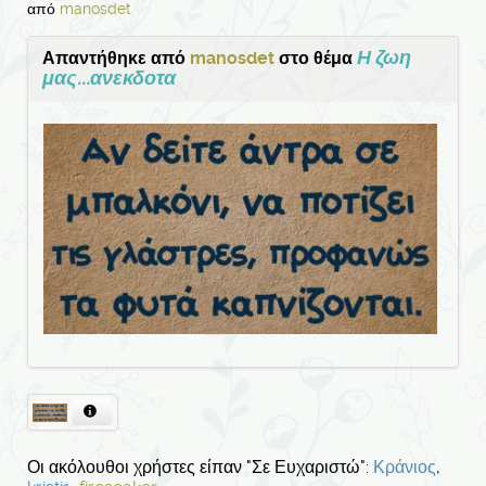
από
manosdet
Η ζωη
Απαντήθηκε από
manosdet
στο θέμα
μας...ανεκδοτα
Οι ακόλουθοι χρήστες είπαν "Σε Ευχαριστώ":
Κράνιος
,