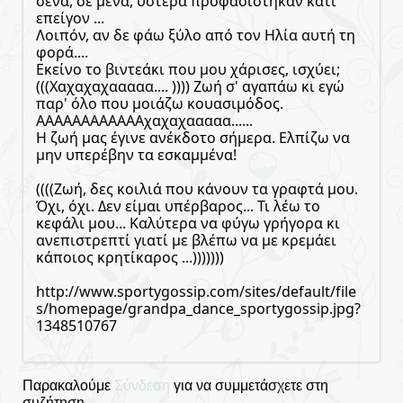
σένα, σε μένα, ύστερα προφασίστηκαν κάτι
επείγον ...
Λοιπόν, αν δε φάω ξύλο από τον Ηλία αυτή τη
φορά....
Εκείνο το βιντεάκι που μου χάρισες, ισχύει;
(((Χαχαχαχααααα.... )))) Ζωή σ' αγαπάω κι εγώ
παρ' όλο που μοιάζω κουασιμόδος.
ΑΑΑΑΑΑΑΑΑΑΑΑχαχαχααααα......
Η ζωή μας έγινε ανέκδοτο σήμερα. Ελπίζω να
μην υπερέβην τα εσκαμμένα!
((((Ζωή, δες κοιλιά που κάνουν τα γραφτά μου.
Όχι, όχι. Δεν είμαι υπέρβαρος... Τι λέω το
κεφάλι μου... Καλύτερα να φύγω γρήγορα κι
ανεπιστρεπτί γιατί με βλέπω να με κρεμάει
κάποιος κρητίκαρος ...)))))))
http://www.sportygossip.com/sites/default/file
s/homepage/grandpa_dance_sportygossip.jpg?
1348510767
Παρακαλούμε
Σύνδεση
για να συμμετάσχετε στη
συζήτηση.