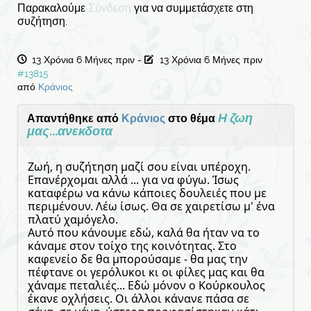
Παρακαλούμε
Σύνδεση
για να συμμετάσχετε στη
συζήτηση.
13 Χρόνια 6 Μήνες πριν
-
13 Χρόνια 6 Μήνες πριν
#13815
από
Κράνιος
Η ζωη
Απαντήθηκε από
Κράνιος
στο θέμα
μας...ανεκδοτα
Ζωή, η συζήτηση μαζί σου είναι υπέροχη.
Επανέρχομαι αλλά ... για να φύγω. Ίσως
καταφέρω να κάνω κάποιες δουλειές που με
περιμένουν. Λέω ίσως. Θα σε χαιρετίσω μ' ένα
πλατύ χαμόγελο.
Αυτό που κάνουμε εδώ, καλά θα ήταν να το
κάναμε στον τοίχο της κοινότητας. Στο
καφενείο δε θα μπορούσαμε - θα μας την
πέφτανε οι γερόλυκοι κι οι φίλες μας και θα
χάναμε πεταλιές... Εδώ μόνον ο Κούρκουλος
έκανε οχλήσεις. Οι άλλοι κάνανε πάσα σε