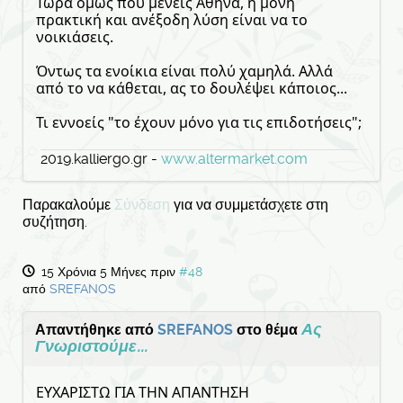
Τώρα όμως που μένεις Αθήνα, η μόνη
πρακτική και ανέξοδη λύση είναι να το
νοικιάσεις.
Όντως τα ενοίκια είναι πολύ χαμηλά. Αλλά
από το να κάθεται, ας το δουλέψει κάποιος...
Τι εννοείς "το έχουν μόνο για τις επιδοτήσεις";
2019.kalliergo.gr -
www.altermarket.com
Παρακαλούμε
Σύνδεση
για να συμμετάσχετε στη
συζήτηση.
15 Χρόνια 5 Μήνες πριν
#48
από
SREFANOS
Ας
Απαντήθηκε από
SREFANOS
στο θέμα
Γνωριστούμε...
ΕΥΧΑΡΙΣΤΩ ΓΙΑ ΤΗΝ ΑΠΑΝΤΗΣΗ