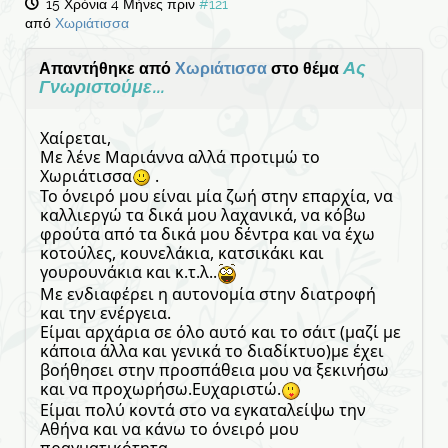
15 Χρόνια 4 Μήνες πριν
#121
από
Χωριάτισσα
Ας
Απαντήθηκε από
Χωριάτισσα
στο θέμα
Γνωριστούμε...
Χαίρεται,
Με λένε Μαριάννα αλλά προτιμώ το
Χωριάτισσα
.
Το όνειρό μου είναι μία ζωή στην επαρχία, να
καλλιεργώ τα δικά μου λαχανικά, να κόβω
φρούτα από τα δικά μου δέντρα και να έχω
κοτούλες, κουνελάκια, κατσικάκι και
γουρουνάκια και κ.τ.λ..
Με ενδιαφέρει η αυτονομία στην διατροφή
και την ενέργεια.
Είμαι αρχάρια σε όλο αυτό και το σάιτ (μαζί με
κάποια άλλα και γενικά το διαδίκτυο)με έχει
βοήθησει στην προσπάθεια μου να ξεκινήσω
και να προχωρήσω.Ευχαριστώ.
Είμαι πολύ κοντά στο να εγκαταλείψω την
Αθήνα και να κάνω το όνειρό μου
πραγματικότητα.