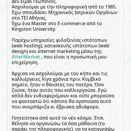
Δεν είμαι Γεωπόνος.
Ασχολούμαι με την πληροφορική από το 1985.
Έχω σπουδάσει Μηχανικός Ιατρικών Οργάνων
στο ΤΕΙ Αθήνας.
Έχω ένα Master στο E-commerce από το
Kingston University.
Παρέχω υπηρεσίες φιλοξενίας ιστότοπων
(web hosting), κατασκευής ιστότοπων (web
design) και internet marketing μέσω της
AlterMarket
, που είναι η προσωπική μου
επιχείρηση.
Άρχισα να ασχολούμαι με τον κήπο και τις
καλλιέργειες λίγα χρόνια πριν. Κομβικό
σημείο, ήταν ο θάνατος του πατέρα. Όσο
ζούσε, ήταν αυτός που καλλιεργούσε. Εγώ
απλά δεν ενδιαφερόμουν και ούτε μπορούσα
να φανταστώ ότι κάποτε θα αγαπούσα αυτό
που σνομπάριζα κι έβρισκα αδιάφορο.
Γοητεύτηκα από αυτό το νέο κόσμο. Έτσι
θέλησα να οργανώσω τα όσα μάθαινα (το
σαράκι της πληροφορικής), να τα καταγράψω