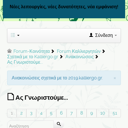
Νέες λειτουργίες, νέες δυνατότητες, νέα εμφάνιση!
Σύνδεση
Forum-Κοινότητα
Forum Καλλιεργητών
Σχετικά με το Kalliergo.gr
Ανακοινώσεις
Ας Γνωριστούμε...
×
Ανακοινώσεις σχετικά με το 2019.kalliergo.gr.
Ας Γνωριστούμε...
1
2
3
4
5
6
7
8
9
10
51