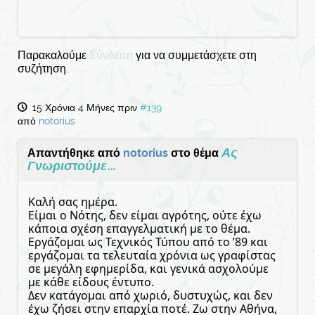
Παρακαλούμε
Σύνδεση
για να συμμετάσχετε στη
συζήτηση.
15 Χρόνια 4 Μήνες πριν
#139
από
notorius
Ας
Απαντήθηκε από
notorius
στο θέμα
Γνωριστούμε...
Καλή σας ημέρα.
Είμαι ο Νότης, δεν είμαι αγρότης, ούτε έχω
κάποια σχέση επαγγελματική με το θέμα.
Εργάζομαι ως Τεχνικός Τύπου από το ’89 και
εργάζομαι τα τελευταία χρόνια ως γραφίστας
σε μεγάλη εφημερίδα, και γενικά ασχολούμε
με κάθε είδους έντυπο.
Δεν κατάγομαι από χωριό, δυστυχώς, και δεν
έχω ζήσει στην επαρχία ποτέ. Ζω στην Αθήνα,