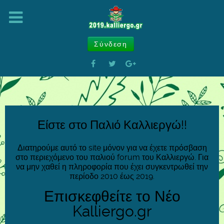
Σύνδεση
Είστε στο Παλιό Καλλιεργώ!!
Διατηρούμε αυτό το site μόνον για να έχετε πρόσβαση
στο περιεχόμενο του παλιού forum του Καλλιεργώ. Για
να μην χαθεί η πληροφορία που έχει συγκεντρωθεί την
περίοδο 2010 έως 2019.
Επισκεφθείτε το Νέο
Kalliergo.gr