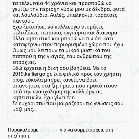
τα τελευταία 44 χρόνια και προσπαθώ να
γεμίζω την περιοχή γύρω μου με δένδρα, φυτά
και λουλούδια. Αυλές, μπαλκόνια, ταράτσες
παντού…
Εχω ξεκινήσει να καλλιεργώ ντομάτες,
μελιτζάνες, πεπόνια, αγγούρια και διάφορα
άλλα κηπευτικά και μπορώ να πω ότι κάτι
καταφέρνω στον περιορισμένο χώρο που έχω.
Ομως μου λείπουν τα μικρά μυστικά του
παππού ή της γιαγιάς, του ανθρώπου της
επαρχίας.
Εδώ έρχεται η δική σου βοήθεια. Με το
2019.kalliergo.gr, ένα φιλικό προς τον χρήστη
blog, εύκολα μπορεί κανείς να βρει
απαντήσεις στα ζητήματα που προκύπτουν
από την ενασχόληση της καλλιέργιας
κηπευτικών. Εχω γίνει fan.
Σε ευχαριστώ που μοιράζεσαι τις γνώσεις σου
μαζί μας…
Παρακαλούμε
Σύνδεση
για να συμμετάσχετε στη
συζήτηση.