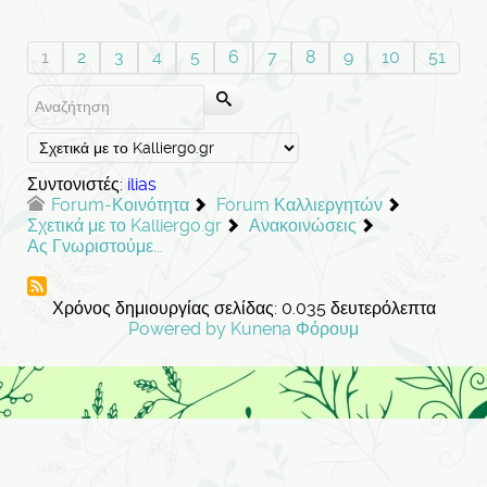
1
2
3
4
5
6
7
8
9
10
51
Συντονιστές:
ilias
Forum-Κοινότητα
Forum Καλλιεργητών
Σχετικά με το Kalliergo.gr
Ανακοινώσεις
Ας Γνωριστούμε...
Χρόνος δημιουργίας σελίδας: 0.035 δευτερόλεπτα
Powered by
Kunena Φόρουμ