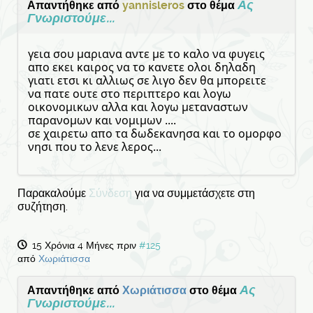
Ας
Απαντήθηκε από
yannisleros
στο θέμα
Γνωριστούμε...
γεια σου μαριανα αντε με το καλο να φυγεις
απο εκει καιρος να το κανετε ολοι δηλαδη
γιατι ετσι κι αλλιως σε λιγο δεν θα μπορειτε
να πατε ουτε στο περιπτερο και λογω
οικονομικων αλλα και λογω μεταναστων
παρανομων και νομιμων ....
σε χαιρετω απο τα δωδεκανησα και το ομορφο
νησι που το λενε λερος...
Παρακαλούμε
Σύνδεση
για να συμμετάσχετε στη
συζήτηση.
15 Χρόνια 4 Μήνες πριν
#125
από
Χωριάτισσα
Ας
Απαντήθηκε από
Χωριάτισσα
στο θέμα
Γνωριστούμε...