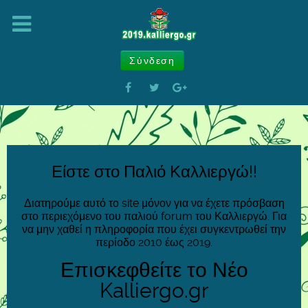
Σύνδεση
Είστε στο Παλιό Καλλιεργώ!!
Διατηρούμε αυτό το site μόνον για να έχετε πρόσβαση
στο περιεχόμενο του παλιού forum του Καλλιεργώ. Για
να μην χαθεί η πληροφορία που έχει συγκεντρωθεί την
περίοδο 2010 έως 2019.
Επισκεφθείτε το Νέο
Kalliergo.gr