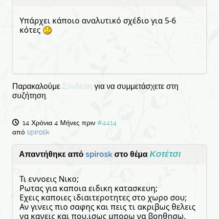
Υπάρχει κάποιο αναλυτικό σχέδιο για 5-6
κότες
Παρακαλούμε
Σύνδεση
για να συμμετάσχετε στη
συζήτηση.
14 Χρόνια 4 Μήνες πριν
#4414
από
spirosk
Κοτέτσι
Απαντήθηκε από
spirosk
στο θέμα
Τι εννοεις Νικο;
Ρωτας για καποια ειδικη κατασκευη;
Εχεις καποιες ιδιαιτεροτητες στο χωρο σου;
Αν γινεις πιο σαφης και πεις τι ακριβως θελεις
να κανεις και που,ισως μπορω να βοηθησω.