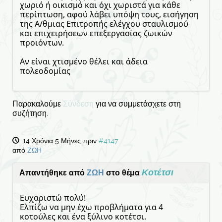
χωριό ή οικισμό και όχι χωριστά για κάθε
περίπτωση, αφού λάβει υπόψη τους, εισήγηση
της Α/θμιας Επιτροπής ελέγχου σταυλισμού
και επιχειρήσεων επεξεργασίας ζωικών
προιόντων.
Αν είναι χτισμένο θέλει και άδεια
πολεοδομίας
Παρακαλούμε
Σύνδεση
για να συμμετάσχετε στη
συζήτηση.
14 Χρόνια 5 Μήνες πριν
#4147
από
ΖΩΗ
Κοτέτσι
Απαντήθηκε από
ΖΩΗ
στο θέμα
Ευχαριστώ πολύ!
Ελπίζω να μην έχω προβλήματα για 4
κοτούλες και ένα ξύλινο κοτέτσι.