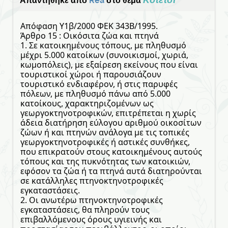
Απαντήθηκε από
Rea
στο θέμα
Απόφαση Υ1β/2000 ΦΕΚ 343Β/1995.
Άρθρο 15 : Οικόσιτα ζώα και πτηνά
1. Σε κατοικημένους τόπους, με πληθυσμό
μέχρι 5.000 κατοίκων (συνοικισμοί, χωριά,
κωμοπόλεις), με εξαίρεση εκείνους που είναι
τουριστικοί χώροι ή παρουσιάζουν
τουριστικό ενδιαφέρον, ή στις παρυφές
πόλεων, με πληθυσμό πάνω από 5.000
κατοίκους, χαρακτηριζομένων ως
γεωργοκτηνοτροφικών, επιτρέπεται η χωρίς
άδεια διατήρηση εύλογου αριθμού οικοσίτων
ζώων ή και πτηνών ανάλογα με τις τοπικές
γεωργοκτηνοτροφικές ή αστικές συνθήκες,
που επικρατούν στους κατοικημένους αυτούς
τόπους και της πυκνότητας των κατοικιών,
εφόσον τα ζώα ή τα πτηνά αυτά διατηρούνται
σε κατάλληλες πτηνοκτηνοτροφικές
εγκαταστάσεις.
2. Οι ανωτέρω πτηνοκτηνοτροφικές
εγκαταστάσεις, θα πληρούν τους
επιβαλλόμενους όρους υγιεινής και