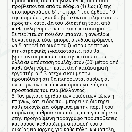
προστασίας του περιβάλλοντος, οι οποίοι
προβλέπονται από τα εδάφια (1) έως (8) της
υποπαραγράφου δ' της παρ. 1 του άρθρου 10
της παρούσας και θα βρίσκονται, πλησιέστερα
προς την κατοικία του ιδιοκτήτη τους, από
κάθε άλλη νόμιμη κατοικία ή κατάστημα.
Σε περίπτωση που δεν υπάρχει η ανωτέρω
δυνατότητα, τότε, μπορεί ο ενδιαφερόμενος
να διατηρεί τα οικόσιτα ζώα του σε πτηνο-
κτηνοτροφικές εγκαταστάσεις, που θα
βρίσκονται μακρυά από την κατοικία του,
αλλά σε απόσταση τουλάχιστον (30) μέτρα από
κάθε άλλη νόμιμη κατοικία ή κατάστημα ή
εργαστήριο ή βιοτεχνία και με την
προϋπόθεση ότι θα πληρούνται ομοίως οι
ανωτέρω αναφερόμενοι όροι υγιεινής και
προστασίας του περιβάλλοντος.
3. Τον μέγιστο αριθμό των οικόσιτων ζώων ή
πτηνών, κατ' είδος που μπορεί να διατηρεί
κάθε οικογένεια, σύμφωνα με την παρ. 1 του
παρόντος άρθρου και υπό τις περιγραφόμενες
στην προηγούμενη παράγραφο προυποθέσεις
και όρους, καθορίζει με απόφασή του ο
οικείος Νομάρχης, για κάθε πόλη, κωμόπολη,