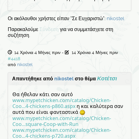
Οι ακόλουθοι χρήστες είπαν "Σε Ευχαριστώ":
nikostel
Παρακαλούμε
Σύνδεση
για να συμμετάσχετε στη
συζήτηση.
14 Χρόνια 4 Μήνες πριν
-
14 Χρόνια 4 Μήνες πριν
#4418
από
nikostel
Κοτέτσι
Απαντήθηκε από
nikostel
στο θέμα
Θα ήθελαν κάτι σαν αυτό
www.mypetchicken.com/catalog/Chicken-
Coo...4-chickens-p860.aspx
η και καλύτερα σαν
αυτά που είναι φανταστικά
www.mypetchicken.com/catalog/Chicken-
Coo...square-Coop-with-Run
www.mypetchicken.com/catalog/Chicken-
Coo...4-chickens-p720.aspx