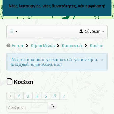
Νέες λειτουργίες, νέες δυνατότητες, νέα εμφάνιση!
Σύνδεση
Forum
Κήποι Μελών
Κατασκευές
Κοτέτσι
×
Ιδέες και προτάσεις για κατασκευές για τον κήπο,
το εξοχικό, το μπαλκόνι, κ.λπ.
Κοτέτσι
1
2
3
4
5
6
7