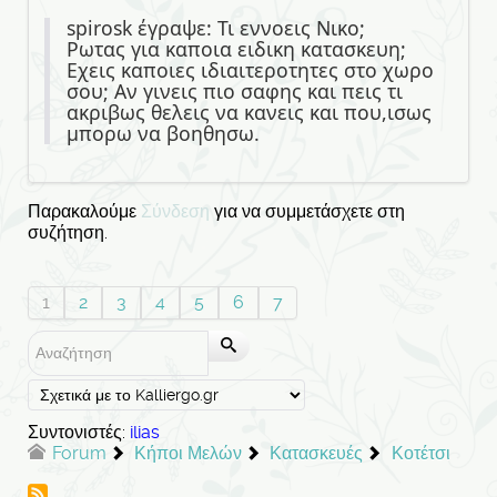
spirosk έγραψε: Τι εννοεις Νικο;
Ρωτας για καποια ειδικη κατασκευη;
Εχεις καποιες ιδιαιτεροτητες στο χωρο
σου; Αν γινεις πιο σαφης και πεις τι
ακριβως θελεις να κανεις και που,ισως
μπορω να βοηθησω.
Παρακαλούμε
Σύνδεση
για να συμμετάσχετε στη
συζήτηση.
1
2
3
4
5
6
7
Συντονιστές:
ilias
Forum
Κήποι Μελών
Κατασκευές
Κοτέτσι