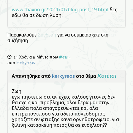
www.ftiaxno.gr/2011/01/blog-post_19.html
δες
εδω θα σε δωση λύση.
Παρακαλούμε
Σύνδεση
για να συμμετάσχετε στη
συζήτηση.
14 Χρόνια 5 Μήνες πριν
#4154
από
kerkyreos
Κοτέτσι
Απαντήθηκε από
kerkyreos
στο θέμα
Ζωη
εγω πηστευω οτι αν εχεις καλους γιτονες δεν
θα εχεις και προβλημα, ολοι ξερωμαι στην
Ελλαδα πολα απαγορευωνται και ολα
επιτρεποντε,οσο για αδεια πολεοδομιας
χρηαζετε αν φτιαξης κανα ορνηθοτροφειο, για
ξιλινη κατασκευη ποιος θα σε ενοχλιση??