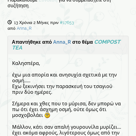
συζήτηση.
13 Χρόνια 2 Μήνες πριν
#17653
από
Anna_R
COMPOST
Απαντήθηκε από
Anna_R
στο θέμα
TEA
Καλησπέρα,
έχω μια απορία και ανησυχία σχετικά με την
οσμή.....
Εχω ξεκινήσει την παρασκευή του τσαγιού
πριν δύο ημέρες.
Σήμερα και χθες που το μύρισα, δεν μπορώ να
πω ότι έχει άσχημη οσμή, ούτε όμως ότι
μοσχοβολάει
Μάλλον, κάτι σαν απαλή γουρουνίλα μυρίζει...
έχει ακόμα αφρούς, λιγότερους όμως από την