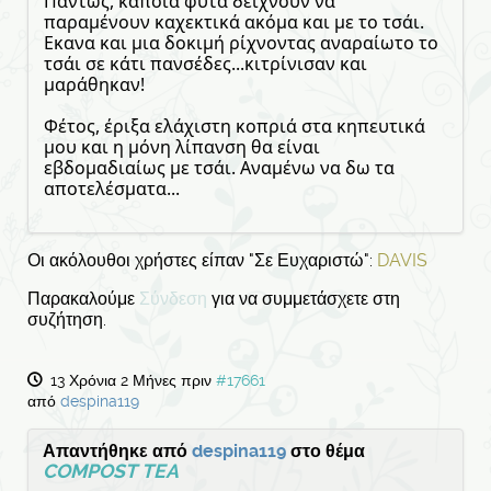
Πάντως, κάποια φυτά δείχνουν να
παραμένουν καχεκτικά ακόμα και με το τσάι.
Εκανα και μια δοκιμή ρίχνοντας αναραίωτο το
τσάι σε κάτι πανσέδες...κιτρίνισαν και
μαράθηκαν!
Φέτος, έριξα ελάχιστη κοπριά στα κηπευτικά
μου και η μόνη λίπανση θα είναι
εβδομαδιαίως με τσάι. Αναμένω να δω τα
αποτελέσματα...
Οι ακόλουθοι χρήστες είπαν "Σε Ευχαριστώ":
DAVIS
Παρακαλούμε
Σύνδεση
για να συμμετάσχετε στη
συζήτηση.
13 Χρόνια 2 Μήνες πριν
#17661
από
despina119
Απαντήθηκε από
despina119
στο θέμα
COMPOST TEA