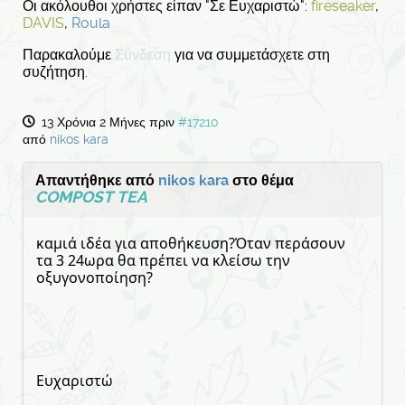
Οι ακόλουθοι χρήστες είπαν "Σε Ευχαριστώ":
fireseaker
,
DAVIS
,
Roula
Παρακαλούμε
Σύνδεση
για να συμμετάσχετε στη
συζήτηση.
13 Χρόνια 2 Μήνες πριν
#17210
από
nikos kara
Απαντήθηκε από
nikos kara
στο θέμα
COMPOST TEA
καμιά ιδέα για αποθήκευση?Όταν περάσουν
τα 3 24ωρα θα πρέπει να κλείσω την
οξυγονοποίηση?
Ευχαριστώ