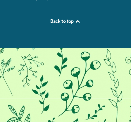
Back to top
/*
*/