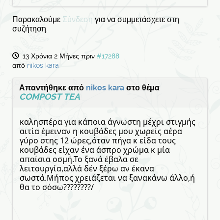
Παρακαλούμε
Σύνδεση
για να συμμετάσχετε στη
συζήτηση.
13 Χρόνια 2 Μήνες πριν
#17288
από
nikos kara
Απαντήθηκε από
nikos kara
στο θέμα
COMPOST TEA
καλησπέρα για κάποια άγνωστη μέχρι στιγμής
αιτία έμειναν η κουβάδες μου χωρείς αέρα
γύρο στης 12 ώρες,όταν πήγα κ είδα τους
κουβάδες είχαν ένα άσπρο χρώμα κ μία
απαίσια οσμή.Το ξανά έβαλα σε
λειτουργία,αλλά δέν ξέρω αν έκανα
σωστά.Μήπος χρειάζεται να ξανακάνω άλλο,ή
θα το σόσω????????/