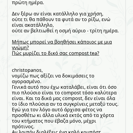
πρώτη ημέρα.
Δεν ξέρω αν είναι κατάλληλο για χρήση,
ούτε τι θα πάθουν τα φυτά αν το ρίξω, ενώ
είναι ακατάλληλο,
ούτε αν βελτιωθεί η οσμή αύριο - τρίτη ημέρα.
Μήπως μπορεί να βοηθήσει κάποιος με μια
γνώμη?
Πώς μυρίζει το δικό σας compost tea?
christopanos,
νομίζω πως αξίζει να δοκιμάσεις το
αγορασμένο.
Γενικά αυτό που έχω καταλάβει, είναι ότι όσο
πιο πλούσιο είναι το compost τόσο καλύτερα
είναι. Και τα δικά μας compost, δεν είναι όλα
το ίδιο πλούσια αν τα συγκρίνεις μεταξύ τους.
Εγώ για τον λόγο αυτό άρχισα φέτος να
προσθέτω κι άλλα υλικά εκτός από τα χόρτα
του κτήματος που έβαζα μόνο, μέχρι
πρότινος.
Αν λοιπόν διαλέξεις ένα καλό κομπόστ,