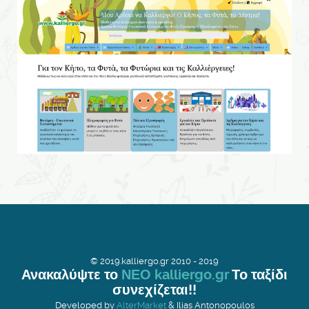
© 2019.kalliergo.gr 2010 - 2019
Ανακαλύψτε το
ΝΕΟ kalliergo.gr
Το ταξίδι
συνεχίζεται!!
Developed by
AlterMarket
& Ilias Antonopoulos