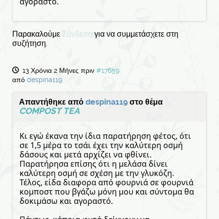
αγοραστό.
Παρακαλούμε
Σύνδεση
για να συμμετάσχετε στη
συζήτηση.
13 Χρόνια 2 Μήνες πριν
#17659
από
despina119
Απαντήθηκε από
despina119
στο θέμα
COMPOST TEA
Κι εγώ έκανα την ίδια παρατήρηση φέτος, ότι
σε 1,5 μέρα το τσάι έχει την καλύτερη οσμή
δάσους και μετά αρχίζει να φθίνει.
Παρατήρησα επίσης ότι η μελάσα δίνει
καλύτερη οσμή σε σχέση με την γλυκόζη.
Τέλος, είδα διαφορα από φουρνιά σε φουρνιά
κομποστ που βγάζω μόνη μου και σύντομα θα
δοκιμάσω και αγοραστό.