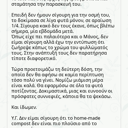
σταμάτησα την παρασκευή του.
Επειδή δεν ήμουν σίγουρη για την οσμή του,
το δοκίμασα σε λίγα φυτά μόνον, σε αραίωση
1/4. Σίγουρα κακό δεν τους έκανε, όπως βλέπω
σήμερα, μία εβδομάδα μετά.
Όπως είχε πει παλαιότερα και ο Μάνος, δεν
είμαι σίγουρη αλλά έχω την εντύπωση ότι
ζωήρεψε κάπως το χρώμα του φυλλώματός
τους. Στην ανάπτυξή τους δεν παρατήρησα
τίποτε διαφορετικό.
Τώρα προετοιμάζω τη δεύτερη δόση, την
οποία δεν θα αφήσω σε καμία περίπτωση
τόσο πολύ να γίνει. Νομίζω μιάμιση μέρα
είναι καλά. Θα εφαρμόσω σε όλα τα φυτά
ποτίζοντας. Δοκιμαστικά, μιας και ευνοούν οι
πρόσφατες συννεφιές, κάποια θα τα ψεκάσω.
Και ίδωμεν.
Υ.Γ. Δεν είμαι σίγουρη ότι το home-made
compost δεν είναι πιο πλούσιο από το