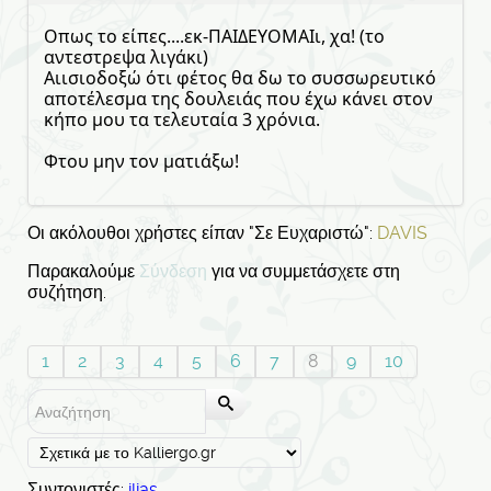
Οπως το είπες....εκ-ΠΑΙΔΕΥΟΜΑΙι, χα! (το
αντεστρεψα λιγάκι)
Αιισιοδοξώ ότι φέτος θα δω το συσσωρευτικό
αποτέλεσμα της δουλειάς που έχω κάνει στον
κήπο μου τα τελευταία 3 χρόνια.
Φτου μην τον ματιάξω!
Οι ακόλουθοι χρήστες είπαν "Σε Ευχαριστώ":
DAVIS
Παρακαλούμε
Σύνδεση
για να συμμετάσχετε στη
συζήτηση.
1
2
3
4
5
6
7
8
9
10
Συντονιστές:
ilias