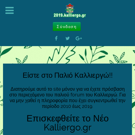
Σύνδεση
Είστε στο Παλιό Καλλιεργώ!!
Διατηρούμε αυτό το site μόνον για να έχετε πρόσβαση
στο περιεχόμενο του παλιού forum του Καλλιεργώ. Για
να μην χαθεί η πληροφορία που έχει συγκεντρωθεί την
περίοδο 2010 έως 2019.
Επισκεφθείτε το Νέο
Kalliergo.gr