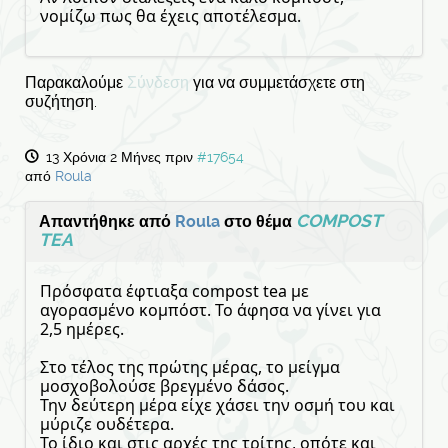
νομίζω πως θα έχεις αποτέλεσμα.
Παρακαλούμε
Σύνδεση
για να συμμετάσχετε στη
συζήτηση.
13 Χρόνια 2 Μήνες πριν
#17654
από
Roula
COMPOST
Απαντήθηκε από
Roula
στο θέμα
TEA
Πρόσφατα έφτιαξα compost tea με
αγορασμένο κομπόστ. Το άφησα να γίνει για
2,5 ημέρες.
Στο τέλος της πρώτης μέρας, το μείγμα
μοσχοβολούσε βρεγμένο δάσος.
Την δεύτερη μέρα είχε χάσει την οσμή του και
μύριζε ουδέτερα.
Το ίδιο και στις αρχές της τρίτης, οπότε και