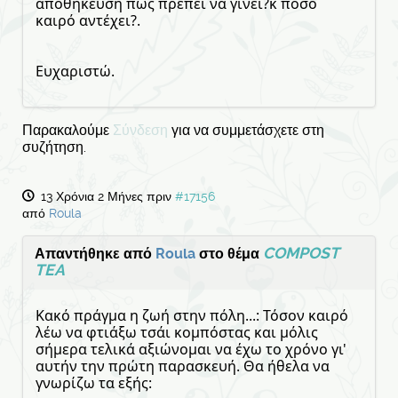
αποθήκευση πώς πρέπει να γίνει?κ πόσο
καιρό αντέχει?.
Ευχαριστώ.
Παρακαλούμε
Σύνδεση
για να συμμετάσχετε στη
συζήτηση.
13 Χρόνια 2 Μήνες πριν
#17156
από
Roula
COMPOST
Απαντήθηκε από
Roula
στο θέμα
TEA
Κακό πράγμα η ζωή στην πόλη...: Τόσον καιρό
λέω να φτιάξω τσάι κομπόστας και μόλις
σήμερα τελικά αξιώνομαι να έχω το χρόνο γι'
αυτήν την πρώτη παρασκευή. Θα ήθελα να
γνωρίζω τα εξής: