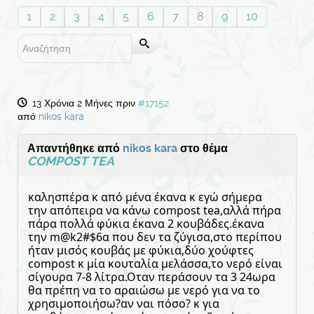
1
2
3
4
5
6
7
8
9
10
13 Χρόνια 2 Μήνες πριν
#17152
από
nikos kara
Απαντήθηκε από
nikos kara
στο θέμα
COMPOST TEA
καλησπέρα κ από μένα έκανα κ εγώ σήμερα
την απόπειρα να κάνω compost tea,αλλά πήρα
πάρα πολλά φύκια έκανα 2 κουβάδες.έκανα
την m@k2#$6α που δεν τα ζύγισα,στο περίπου
ήταν μισός κουβάς με φύκια,δύο χούφτες
compost κ μία κουταλία μελάσσα,το νερό είναι
σίγουρα 7-8 λίτρα.Οταν περάσουν τα 3 24ωρα
θα πρέπη να το αραιώσω με νερό για να το
χρησιμοποιήσω?αν ναι πόσο? κ για