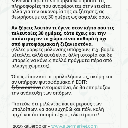
Κανονικά πρέπει να συμβουλευόμαστε τις
πληροφορίες που αναφέρονται στην ετικέτα,
αλλά για την οικονομία της συζήτησης, ας
θεωρήσουμε τις 30 ημέρες ως ασφαλές όριο.
Αν ξέρεις λοιπόν τι έγινε στον κήπο σου τις
τελευταίες 30 ημέρες, τότε έχεις και την
απάντηση αν το χώμα είναι καθαρό ή όχι
από φυτοφάρμακα ή ζιζανιοκτόνα.
(Άλλες μορφές μόλυνσης υπάρχουν, π.χ. βαρέα
μέταλλα, αλλά αυτά είναι άλλη ιστορία και δε
μπορείς να κάνεις πολλά πράγματα πέρα από
αλλαγή χώματος).
Όπως είπαν και οι προλαλήσαντες, ακόμη και
αν υπήρχαν φυτοφάρμακα ή EDIT:
ζιζανιοκτόνα
εντομοκτόνα, δε θα επηρέαζαν
την ανάπτυξη των σπόρων.
Πιστεύω ότι μιλώντας και εκ μέρους των
υπολοίπων, να σου ευχηθώ και πάλι καλή
αρχή και ότι απορία έχεις, εδώ είμαστε!
2019.kalliergo.gr -
www.altermarket.com