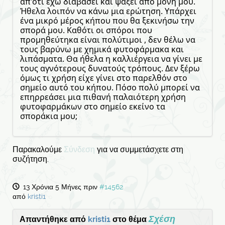
απ'ότι έχω διαβάσει και ψάξει από μόνη μου.
Ήθελα λοιπόν να κάνω μια ερώτηση. Υπάρχει
ένα μικρό μέρος κήπου που θα ξεκινήσω την
σπορά μου. Καθότι οι σπόροι που
προμηθεύτηκα είναι πολύτιμοι , δεν θέλω να
τους βαρύνω με χημικά φυτοφάρμακα και
λιπάσματα. Θα ήθελα η καλλιέργεια να γίνει με
τους αγνότερους δυνατούς τρόπους. Δεν ξέρω
όμως τι χρήση είχε γίνει στο παρελθόν στο
σημείο αυτό του κήπου. Πόσο πολύ μπορεί να
επηρρεάσει μια πιθανή παλαιότερη χρήση
φυτοφαρμάκων στο σημείο εκείνο τα
σποράκια μου;
Παρακαλούμε
Σύνδεση
για να συμμετάσχετε στη
συζήτηση.
13 Χρόνια 5 Μήνες πριν
#14562
από
kristi1
Σχέση
Απαντήθηκε από
kristi1
στο θέμα