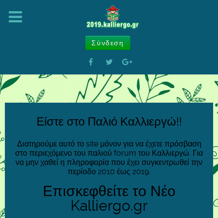
Σύνδεση
Είστε στο Παλιό Καλλιεργώ!!
Διατηρούμε αυτό το site μόνον για να έχετε πρόσβαση
στο περιεχόμενο του παλιού forum του Καλλιεργώ. Για
να μην χαθεί η πληροφορία που έχει συγκεντρωθεί την
περίοδο 2010 έως 2019.
Επισκεφθείτε το Νέο
Kalliergo.gr