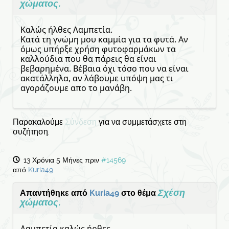
χώματος.
Καλώς ήλθες Λαμπετία.
Κατά τη γνώμη μου καμμία για τα φυτά. Αν
όμως υπήρξε χρήση φυτοφαρμάκων τα
καλλούδια που θα πάρεις θα είναι
βεβαρημένα. Βέβαια όχι τόσο που να είναι
ακατάλληλα, αν λάβουμε υπόψη μας τι
αγοράζουμε απο το μανάβη.
Παρακαλούμε
Σύνδεση
για να συμμετάσχετε στη
συζήτηση.
13 Χρόνια 5 Μήνες πριν
#14569
από
Kuria49
Σχέση
Απαντήθηκε από
Kuria49
στο θέμα
χώματος.
Λαμπετία καλώς ήρθες