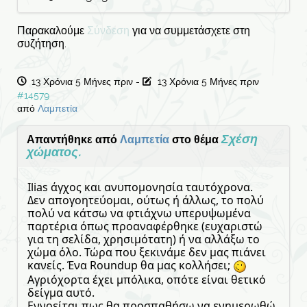
Παρακαλούμε
Σύνδεση
για να συμμετάσχετε στη
συζήτηση.
13 Χρόνια 5 Μήνες πριν
-
13 Χρόνια 5 Μήνες πριν
#14579
από
Λαμπετία
Σχέση
Απαντήθηκε από
Λαμπετία
στο θέμα
χώματος.
Ilias άγχος και ανυπομονησία ταυτόχρονα.
Δεν απογοητεύομαι, ούτως ή άλλως, το πολύ
πολύ να κάτσω να φτιάχνω υπερυψωμένα
παρτέρια όπως προαναφέρθηκε (ευχαριστώ
για τη σελίδα, χρησιμότατη) ή να αλλάξω το
χώμα όλo. Τώρα που ξεκινάμε δεν μας πιάνει
κανείς. Ένα Roundup θα μας κολλήσει;
Αγριόχορτα έχει μπόλικα, οπότε είναι θετικό
δείγμα αυτό.
Εννοείται πως θα προσπαθήσω να ενημερωθώ