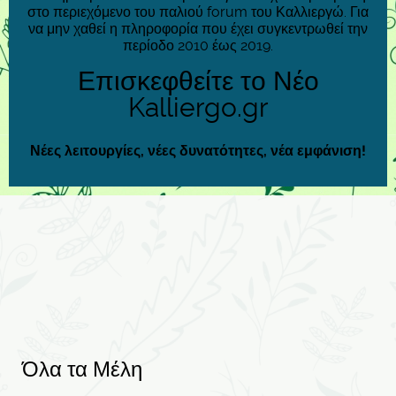
στο περιεχόμενο του παλιού forum του Καλλιεργώ. Για
να μην χαθεί η πληροφορία που έχει συγκεντρωθεί την
περίοδο 2010 έως 2019.
Επισκεφθείτε το Νέο
Kalliergo.gr
Νέες λειτουργίες, νέες δυνατότητες, νέα εμφάνιση!
Όλα τα Μέλη