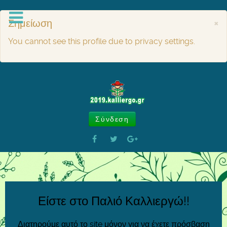
Σημείωση
×
You cannot see this profile due to privacy settings.
Σύνδεση
Είστε στο Παλιό Καλλιεργώ!!
Διατηρούμε αυτό το site μόνον για να έχετε πρόσβαση