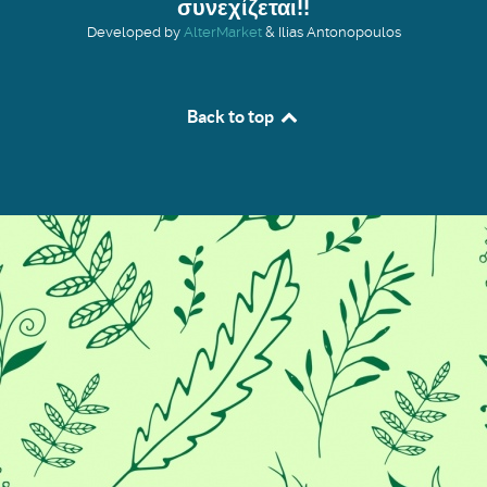
συνεχίζεται!!
Developed by
AlterMarket
& Ilias Antonopoulos
Back to top