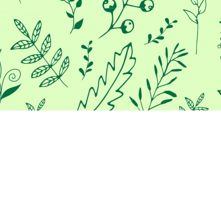
Προκειμένου να σας παρέχουμε
την καλύτερη εμπειρία στο
διαδίκτυο, αυτός ο ιστότοπος
χρησιμοποιεί cookies.
Χρησιμοποιώντας τον ιστότοπο μας, συμφωνείτε με τη χρήση
των cookies.
Μάθε περισσότερα
ΣΥΜΦΩΝΏ