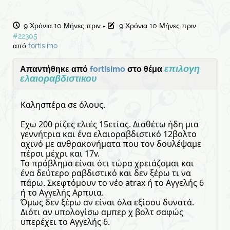
9 Χρόνια 10 Μήνες πριν
-
9 Χρόνια 10 Μήνες πριν
#22305
από
fortisimo
επιλογη
Απαντήθηκε από
fortisimo
στο θέμα
ελαιοραβδιστικου
Καλησπέρα σε όλους.
Εχω 200 ρίζες ελιές 15ετίας. Διαθέτω ήδη μια
γεννήτρια και ένα ελαιοραβδιστικό 12βολτο
αχινό με ανθρακονήματα που τον δουλέψαμε
πέρσι μέχρι και 17v.
Το πρόβλημα είναι ότι τώρα χρειάζομαι και
ένα δεύτερο ραβδιστικό και δεν ξέρω τι να
πάρω. Σκεφτόμουν το νέο atrax ή το Αγγελής 6
ή το Αγγελής Αρπυια.
Όμως δεν ξέρω αν είναι όλα εξίσου δυνατά.
Διότι αν υπολογίσω αμπερ χ βολτ σαφώς
υπερέχει το Αγγελής 6.