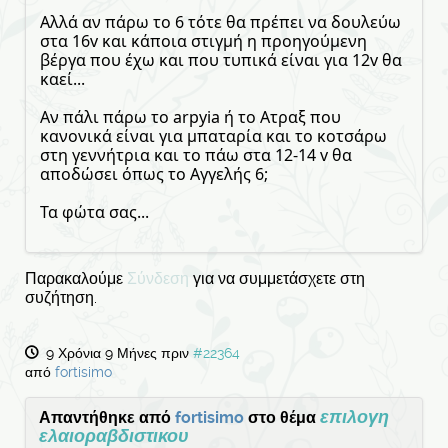
Αλλά αν πάρω το 6 τότε θα πρέπει να δουλεύω
στα 16v και κάποια στιγμή η προηγούμενη
βέργα που έχω και που τυπικά είναι για 12v θα
καεί...
Αν πάλι πάρω το arpyia ή το Ατραξ που
κανονικά είναι για μπαταρία και το κοτσάρω
στη γεννήτρια και το πάω στα 12-14 v θα
αποδώσει όπως το Αγγελής 6;
Τα φώτα σας...
Παρακαλούμε
Σύνδεση
για να συμμετάσχετε στη
συζήτηση.
9 Χρόνια 9 Μήνες πριν
#22364
από
fortisimo
επιλογη
Απαντήθηκε από
fortisimo
στο θέμα
ελαιοραβδιστικου