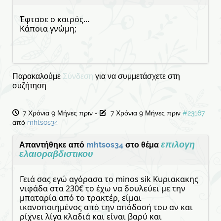
Έφτασε ο καιρός...
Κάποια γνώμη;
Παρακαλούμε
Σύνδεση
για να συμμετάσχετε στη
συζήτηση.
7 Χρόνια 9 Μήνες πριν
-
7 Χρόνια 9 Μήνες πριν
#23167
από
mhtsos34
επιλογη
Απαντήθηκε από
mhtsos34
στο θέμα
ελαιοραβδιστικου
Γειά σας εγώ αγόρασα το minos sik Κυριακακης
νιφάδα στα 230€ το έχω να δουλεύει με την
μπαταρία από το τρακτέρ, είμαι
ικανοποιημένος από την απόδοσή του αν και
ρίχνει λίγα κλαδιά και είναι βαρύ και