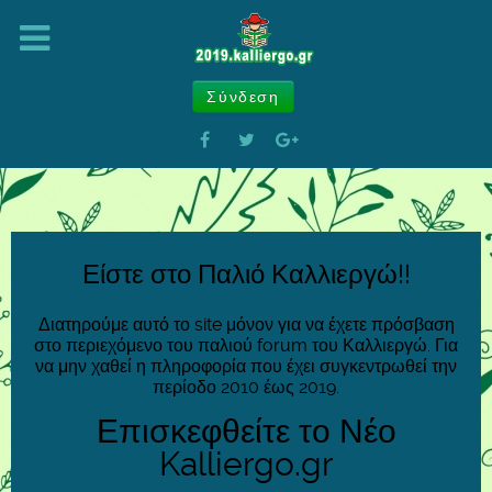
Σύνδεση
Είστε στο Παλιό Καλλιεργώ!!
Διατηρούμε αυτό το site μόνον για να έχετε πρόσβαση
στο περιεχόμενο του παλιού forum του Καλλιεργώ. Για
να μην χαθεί η πληροφορία που έχει συγκεντρωθεί την
περίοδο 2010 έως 2019.
Επισκεφθείτε το Νέο
Kalliergo.gr