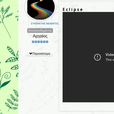
E c l i p s e
ΣΥΝΤΆΚΤΗΣ ΘΈΜΑΤΟΣ
Αποσυνδεμένος
Αρχαίος
Περισσότερα