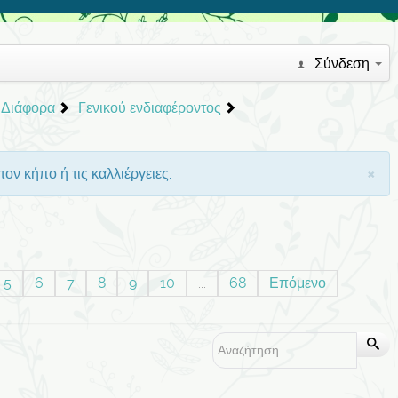
Σύνδεση
Διάφορα
Γενικού ενδιαφέροντος
×
ον κήπο ή τις καλλιέργειες.
5
6
7
8
9
10
...
68
Επόμενο