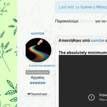
Last edit: 14 Χρόνια 9 Μήνε
Παρακαλούμε
Σύνδεση
για να
sunrize
Απαντήθηκε από
sunrize
σ
The absolutely minimum
ΣΥΝΤΆΚΤΗΣ ΘΈΜΑΤΟΣ
Αποσυνδεμένος
Αρχαίος
Περισσότερα