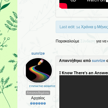
Last edit: 14 Χρόνια 9 Μήνε
Παρακαλούμε
Σύνδεση
για να
sunrize
Απαντήθηκε από
sunrize
σ
I Know There's an Answe
ΣΥΝΤΆΚΤΗΣ ΘΈΜΑΤΟΣ
Αποσυνδεμένος
Αρχαίος