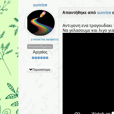
sunrize
Απαντήθηκε από
sunrize
σ
Αντιγονη ενα τραγουδακι π
Να γελασουμε και λιγο για
ΣΥΝΤΆΚΤΗΣ ΘΈΜΑΤΟΣ
Αποσυνδεμένος
Αρχαίος
Περισσότερα