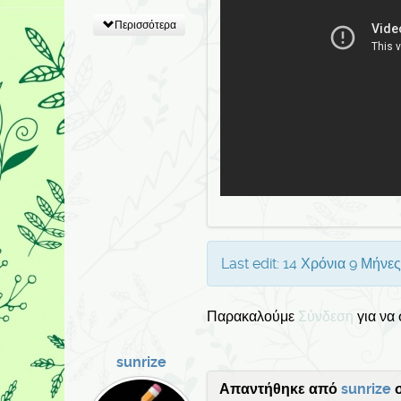
Περισσότερα
Last edit: 14 Χρόνια 9 Μήνε
Παρακαλούμε
Σύνδεση
για να
sunrize
Απαντήθηκε από
sunrize
σ