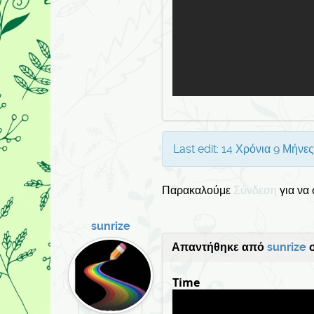
Last edit: 14 Χρόνια 9 Μήνε
Παρακαλούμε
Σύνδεση
για να
sunrize
Απαντήθηκε από
sunrize
σ
Time