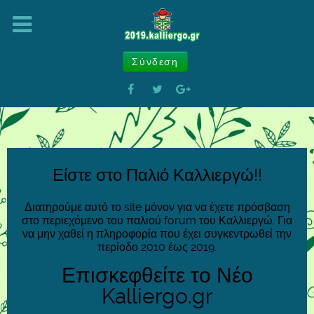
Σύνδεση
Είστε στο Παλιό Καλλιεργώ!!
Διατηρούμε αυτό το site μόνον για να έχετε πρόσβαση
στο περιεχόμενο του παλιού forum του Καλλιεργώ. Για
να μην χαθεί η πληροφορία που έχει συγκεντρωθεί την
περίοδο 2010 έως 2019.
Επισκεφθείτε το Νέο
Kalliergo.gr