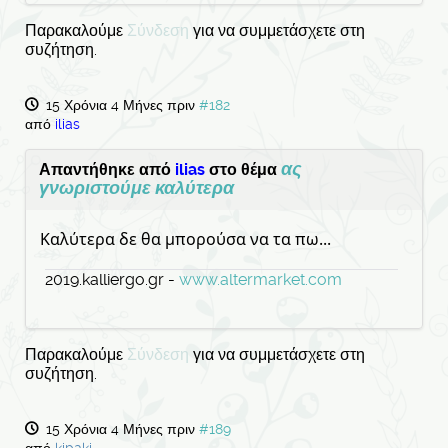
Παρακαλούμε
Σύνδεση
για να συμμετάσχετε στη
συζήτηση.
15 Χρόνια 4 Μήνες πριν
#182
από
ilias
ας
Απαντήθηκε από
ilias
στο θέμα
γνωριστούμε καλύτερα
Καλύτερα δε θα μπορούσα να τα πω...
2019.kalliergo.gr -
www.altermarket.com
Παρακαλούμε
Σύνδεση
για να συμμετάσχετε στη
συζήτηση.
15 Χρόνια 4 Μήνες πριν
#189
από
kipaki