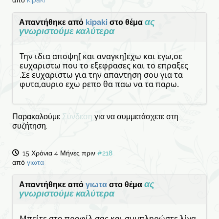
ας
Απαντήθηκε από
kipaki
στο θέμα
γνωριστούμε καλύτερα
Την ιδια αποψη[ και αναγκη]εχω και εγω,σε
ευχαριστω που το εξεφρασες και το επραξες
.Σε ευχαριστω για την απαντηση σου για τα
φυτα,αυριο εχω ρεπο θα παω να τα παρω.
Παρακαλούμε
Σύνδεση
για να συμμετάσχετε στη
συζήτηση.
15 Χρόνια 4 Μήνες πριν
#218
από
γιωτα
ας
Απαντήθηκε από
γιωτα
στο θέμα
γνωριστούμε καλύτερα
Μπείτε στο προφίλ σας και συμπληρώστε λίγα