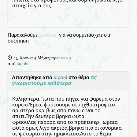
στοιχεία για σας
Παρακαλούμε
Σύνδεση
για να συμμετάσχετε στη
συζήτηση.
15 Χρόνια 4 Μήνες πριν
#249
από
kipaki
ας
Απαντήθηκε από
kipaki
στο θέμα
γνωριστούμε καλύτερα
Kαλησπερα.Γιωτα που πηγες για ψαρεμα στον
κορφο?Εμεις ψαρευουμε στο ιχθυοτροφειο
αριστερα ακριβως απο πανω ειναι το
σπιτι.Την δευτερα βρηκα φυτα
φραουλας,περασα απο το πρακτικερ , ωραια
φυτα,ομως λιγο ακριβα,βρηκα πιο οικονομικα
σε φυτωριο στην ηρακλειου.Αυτο το θεμα