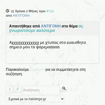
15 Χρόνια 2 Μήνες πριν
#730
από
ΑΝΤΙΓΟΝΗ
ας
Απαντήθηκε από
ΑΝΤΙΓΟΝΗ
στο θέμα
γνωριστούμε καλύτερα
Αχχχχχχχχχχχχχ με χτυπας στο ευαισθητο
σημειο μου το ψαρεμααααα
Παρακαλούμε
Σύνδεση
για να συμμετάσχετε στη
συζήτηση.
1
2