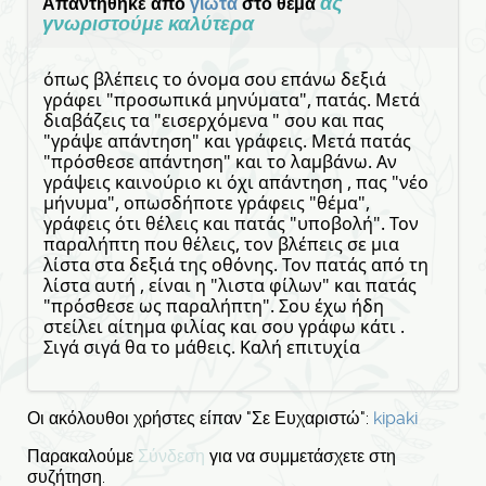
ας
Απαντήθηκε από
γιωτα
στο θέμα
γνωριστούμε καλύτερα
όπως βλέπεις το όνομα σου επάνω δεξιά
γράφει "προσωπικά μηνύματα", πατάς. Μετά
διαβάζεις τα "εισερχόμενα " σου και πας
"γράψε απάντηση" και γράφεις. Μετά πατάς
"πρόσθεσε απάντηση" και το λαμβάνω. Αν
γράψεις καινούριο κι όχι απάντηση , πας "νέο
μήνυμα", οπωσδήποτε γράφεις "θέμα",
γράφεις ότι θέλεις και πατάς "υποβολή". Τον
παραλήπτη που θέλεις, τον βλέπεις σε μια
λίστα στα δεξιά της οθόνης. Τον πατάς από τη
λίστα αυτή , είναι η "λιστα φίλων" και πατάς
"πρόσθεσε ως παραλήπτη". Σου έχω ήδη
στείλει αίτημα φιλίας και σου γράφω κάτι .
Σιγά σιγά θα το μάθεις. Καλή επιτυχία
Οι ακόλουθοι χρήστες είπαν "Σε Ευχαριστώ":
kipaki
Παρακαλούμε
Σύνδεση
για να συμμετάσχετε στη
συζήτηση.