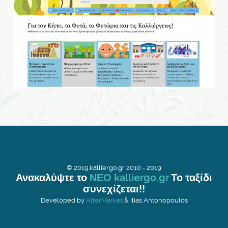
© 2019.kalliergo.gr 2010 - 2019
Ανακαλύψτε το
ΝΕΟ kalliergo.gr
Το ταξίδι
συνεχίζεται!!
Developed by
AlterMarket
& Ilias Antonopoulos