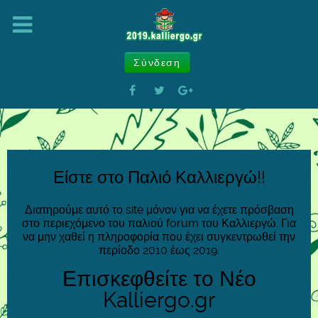
Σύνδεση
Είστε στο Παλιό Καλλιεργώ!!
Διατηρούμε αυτό το site μόνον για να έχετε πρόσβαση
στο περιεχόμενο του παλιού forum του Καλλιεργώ. Για
να μην χαθεί η πληροφορία που έχει συγκεντρωθεί την
περίοδο 2010 έως 2019.
Επισκεφθείτε το Νέο
Kalliergo.gr