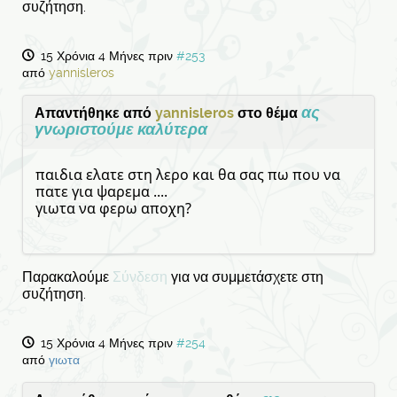
συζήτηση.
15 Χρόνια 4 Μήνες πριν
#253
από
yannisleros
ας
Απαντήθηκε από
yannisleros
στο θέμα
γνωριστούμε καλύτερα
παιδια ελατε στη λερο και θα σας πω που να
πατε για ψαρεμα ....
γιωτα να φερω αποχη?
Παρακαλούμε
Σύνδεση
για να συμμετάσχετε στη
συζήτηση.
15 Χρόνια 4 Μήνες πριν
#254
από
γιωτα