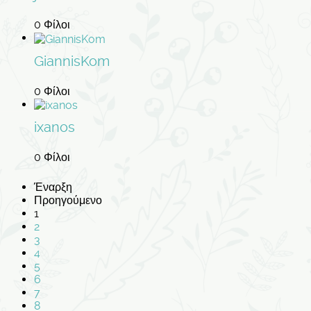
0 Φίλοι
GiannisKom
0 Φίλοι
ixanos
0 Φίλοι
Έναρξη
Προηγούμενο
1
2
3
4
5
6
7
8