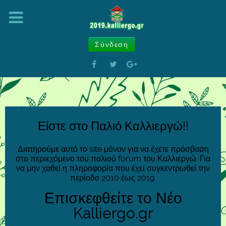
Σύνδεση
Είστε στο Παλιό Καλλιεργώ!!
Διατηρούμε αυτό το site μόνον για να έχετε πρόσβαση
στο περιεχόμενο του παλιού forum του Καλλιεργώ. Για
να μην χαθεί η πληροφορία που έχει συγκεντρωθεί την
περίοδο 2010 έως 2019.
Επισκεφθείτε το Νέο
Kalliergo.gr