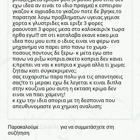
εχω ιδεα αν ειναι το ιδιο πραγμα) κ εσπειραν
γκαζον κ αγριαδα.το γκαζον ποτε δε βγηκε,το
παρατησε λογω προβληματων υγειας.γεμισε
χορτα κ γλυστριδες και εριξε 3 φορες
ραουνταπ 3 φορες μεσα στο καλοκαιρι!κ τωρα
ηρθα εγω!!! απ οτι καταλαβα εκανε κακο.μια
ιδεα που μου ειπε ο ιδιος ειναι να φερω ενα
μηχανημα να παρει απο πανω το χωμα-
ποσους ποντους δε ξερω- κ μετα εγω απο
πανω να ριξω κοπρια.σκετο κοπρια δεν κανει
ε;πρεπει να ναι κ κοπρια κ χωμα αλλα τι χωμα;
ζηταω κατι συγκεκριμενο;;
σας ευχαριστω παρα πολυ για τις απαντησεις
σας!το τι μερακι εχω δε λεγεται κ ειναι διπλα
στην κουζινα μου αυτη η εκταση κριμα δεν
ειναι να παει χαμενη;!
κ εχω την ιδια απορια με τη δεσποινα που
απευθυνομαστε για χημικη αναλυση;
Παρακαλούμε
Σύνδεση
για να συμμετάσχετε στη
συζήτηση.