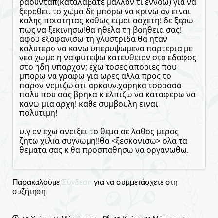
ραουνταπ(καταλαβατε μαλλον τι εννοω) για να
ξεραθει. το χωμα δε μπορω να κρινω αν ειναι
καλης ποιοτητας καθως ειμαι ασχετη! δε ξερω
πως να ξεκινησω!θα ηθελα τη βοηθεια σας!
αφου εξαφανισω τη γλυστριδα θα ηταν
καλυτερο να κανω υπερυψωμενα παρτερια με
νεο χωμα η να φυτεψω κατευθειαν στο εδαφος
στο ηδη υπαρχον; εχω τοσες αποριες που
μπορω να γραφω για ωρες αλλα προς το
παρον νομιζω οτι αρκουν.χαρηκα τοοοσοο
πολυ που σας βρηκα κ ελπιζω να καταφερω να
κανω μια αρχη! καθε συμβουλη ειναι
πολυτιμη!
υ.γ αν εχω ανοιξει το θεμα σε λαθος μερος
ζητω χιλια συγνωμη!!θα <ξεσκονισω> ολα τα
θεματα σας κ θα προσπαθησω να οργανωθω.
Παρακαλούμε
Σύνδεση
για να συμμετάσχετε στη
συζήτηση.