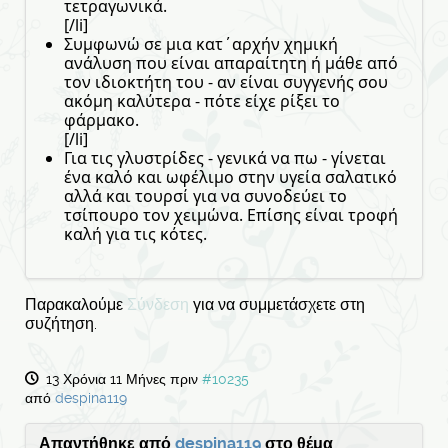
τετραγωνικά.
[/li]
Συμφωνώ σε μια κατ΄αρχήν χημική
ανάλυση που είναι απαραίτητη ή μάθε από
τον ιδιοκτήτη του - αν είναι συγγενής σου
ακόμη καλύτερα - πότε είχε ρίξει το
φάρμακο.
[/li]
Για τις γλυστρίδες - γενικά να πω - γίνεται
ένα καλό και ωφέλιμο στην υγεία σαλατικό
αλλά και τουρσί για να συνοδεύει το
τσίπουρο τον χειμώνα. Επίσης είναι τροφή
καλή για τις κότες.
Παρακαλούμε
Σύνδεση
για να συμμετάσχετε στη
συζήτηση.
13 Χρόνια 11 Μήνες πριν
#10235
από
despina119
Απαντήθηκε από
despina119
στο θέμα