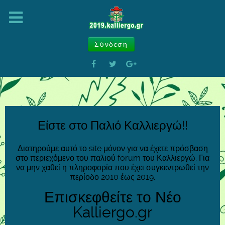
Σύνδεση
Είστε στο Παλιό Καλλιεργώ!!
Διατηρούμε αυτό το site μόνον για να έχετε πρόσβαση
στο περιεχόμενο του παλιού forum του Καλλιεργώ. Για
να μην χαθεί η πληροφορία που έχει συγκεντρωθεί την
περίοδο 2010 έως 2019.
Επισκεφθείτε το Νέο
Kalliergo.gr