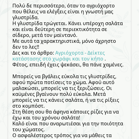
Πολύ δε περισσότερο, όταν το αγριόχορτο
που θέλεις να ελέγξεις είναι η γνωστή μας
γλυστρίδα.
Η γλυστρίδα τρώγεται. Κάνει υπέροχη σαλάτα
και είναι δεύτερη σε περιεκτικότητα σε
σίδερο, μετά τον μαϊντανό.
Με αυτά τα χαρακτηριστικά, μόνο άχρηστο
δεν το λες!!
Δες και το άρθρο:
Αγριόχορτα - Δείκτες
κατάστασης στο χωράφι και τον κήπο
.
Φέτος, επειδή έχεις ψεκάσει, θα πάνε χαμένες.
Μπορείς να βγάλεις εύκολα τις γλυστρίδες,
αφού πρώτα ποτίσεις το χώμα. Αφού αυτό
μαλακώσει, μπορείς να τις ξεριζώσεις. Οι
καϋμένες βγαίνουν πολύ εύκολα. Μετά
μπορείς να τις κάνεις σαλάτα, ή να τις ρίξεις
στο κομπόστ.
Στη θέση σου θα άφηνα κάποιες ρίζες για να
έχω και του χρόνου σαλάτα!
Καλό είναι που αναρωτιέσαι για την ποιότητα
του χώματος.
Ο ασφαλέστερος τρόπος για να μάθεις τα