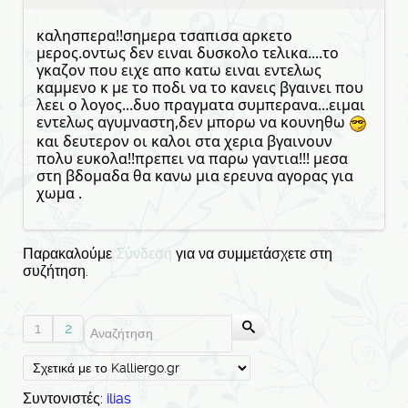
καλησπερα!!σημερα τσαπισα αρκετο
μερος.οντως δεν ειναι δυσκολο τελικα....το
γκαζον που ειχε απο κατω ειναι εντελως
καμμενο κ με το ποδι να το κανεις βγαινει που
λεει ο λογος...δυο πραγματα συμπερανα...ειμαι
εντελως αγυμναστη,δεν μπορω να κουνηθω
και δευτερον οι καλοι στα χερια βγαινουν
πολυ ευκολα!!πρεπει να παρω γαντια!!! μεσα
στη βδομαδα θα κανω μια ερευνα αγορας για
χωμα .
Παρακαλούμε
Σύνδεση
για να συμμετάσχετε στη
συζήτηση.
1
2
Συντονιστές:
ilias