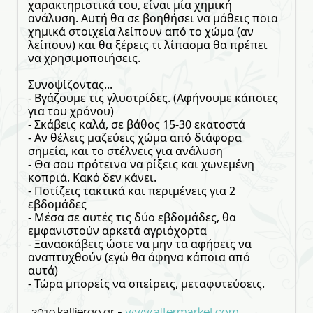
χαρακτηριστικά του, είναι μία χημική
ανάλυση. Αυτή θα σε βοηθήσει να μάθεις ποια
χημικά στοιχεία λείπουν από το χώμα (αν
λείπουν) και θα ξέρεις τι λίπασμα θα πρέπει
να χρησιμοποιήσεις.
Συνοψίζοντας...
- Βγάζουμε τις γλυστρίδες. (Αφήνουμε κάποιες
για του χρόνου)
- Σκάβεις καλά, σε βάθος 15-30 εκατοστά
- Αν θέλεις μαζεύεις χώμα από διάφορα
σημεία, και το στέλνεις για ανάλυση
- Θα σου πρότεινα να ρίξεις και χωνεμένη
κοπριά. Κακό δεν κάνει.
- Ποτίζεις τακτικά και περιμένεις για 2
εβδομάδες
- Μέσα σε αυτές τις δύο εβδομάδες, θα
εμφανιστούν αρκετά αγριόχορτα
- Ξανασκάβεις ώστε να μην τα αφήσεις να
αναπτυχθούν (εγώ θα άφηνα κάποια από
αυτά)
- Τώρα μπορείς να σπείρεις, μεταφυτεύσεις.
2019.kalliergo.gr -
www.altermarket.com