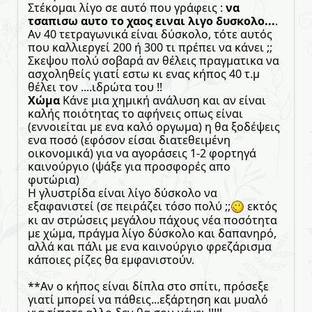
Στέκομαι λίγο σε αυτό που γράφεις :
να
τσαπισω αυτο το χαος ειναι λιγο δυσκολο...
.
Αν 40 τετραγωνικά είναι δύσκολο, τότε αυτός
που καλλιεργεί 200 ή 300 τι πρέπει να κάνει ;;
Σκεψου πολύ σοβαρά αν θέλεις πραγματικα να
ασχοληθείς γιατί εστω κι ενας κήπος 40 τ.μ
θέλει τον ....ιδρώτα του !!
Χώμα
Κάνε μια χημική ανάλυση και αν είναι
καλής ποιότητας το αφήνεις οπως είναι
(εννοιείται με ενα καλό οργωμα) η θα ξοδέψεις
ενα ποσό (εφόσον είσαι διατεθειμένη
οικονομικά) για να αγοράσεις 1-2 φορτηγά
καινούργιο (ψάξε για προσφορές απο
φυτώρια)
Η γλυστρίδα είναι λίγο δύσκολο να
εξαφανιστεί (σε πειράζει τόσο πολύ ;;
εκτός
κι αν στρώσεις μεγάλου πάχους νέα ποσότητα
με χώμα, πράγμα λίγο δύσκολο και δαπανηρό,
αλλά και πάλι με ενα καινούργιο φρεζάρισμα
κάποιες ρίζες θα εμφανιστούν.
**Αν ο κήπος είναι δίπλα στο σπίτι, πρόσεξε
γιατί μπορεί να πάθεις...εξάρτηση και μυαλό