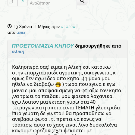
1
2
13 Χρόνια 11 Μήνες πριν
#10224
από
αλικη
ΠΡΟΕΤΟΙΜΑΣΙΑ ΚΗΠΟΥ
δημιουργήθηκε από
αλικη
Καλησπερα σας! ειμαι η Αλικη και κατοικω
στην επαρχια,παιδι αγροτικης οικογενειας κ
ομως δεν εχω ιδεα απο κηπο...(η μανα μου
ηθελε να διαβαζω
) τωρα που εγινα κ εγω
μανα ειμαι αποφασισμενη να φτιαξω τον κηπο
,να τρωει το παιδακι μου φρεσκα λαχανικα.
εχω λοιπον μια εκταση γυρω στα 40
τετραγωνικα η οποια ειναι ΓΕΜΑΤΗ γλυστριδα
!πιο γεματη δε γινεται! θα προσπαθησω να
ανεβασω φωτο . τι πρεπει να κανω;;να
τσαπισω αυτο το χαος ειναι λιγο δυσκολο!να
κανουμε φρεζακι;εχει ψεκαστει με