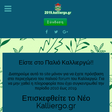
Σύνδεση
Είστε στο Παλιό Καλλιεργώ!!
Διατηρούμε αυτό το site μόνον για να έχετε πρόσβαση
στο περιεχόμενο του παλιού forum του Καλλιεργώ. Για
να μην χαθεί η πληροφορία που έχει συγκεντρωθεί την
περίοδο 2010 έως 2019.
Επισκεφθείτε το Νέο
Kalliergo.gr