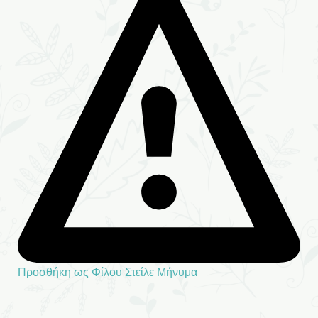
Προσθήκη ως Φίλου
Στείλε Μήνυμα