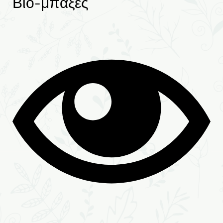
Βιο-μπαξές