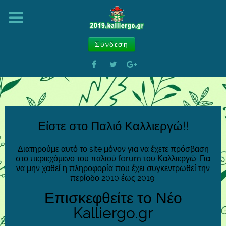
Σύνδεση
Είστε στο Παλιό Καλλιεργώ!!
Διατηρούμε αυτό το site μόνον για να έχετε πρόσβαση
στο περιεχόμενο του παλιού forum του Καλλιεργώ. Για
να μην χαθεί η πληροφορία που έχει συγκεντρωθεί την
περίοδο 2010 έως 2019.
Επισκεφθείτε το Νέο
Kalliergo.gr