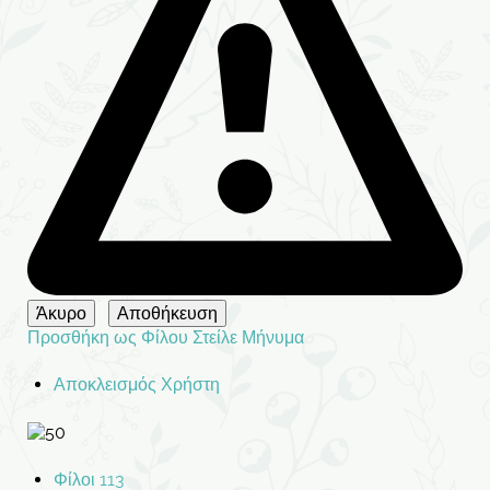
Προσθήκη ως Φίλου
Στείλε Μήνυμα
Αποκλεισμός Χρήστη
Φίλοι
113