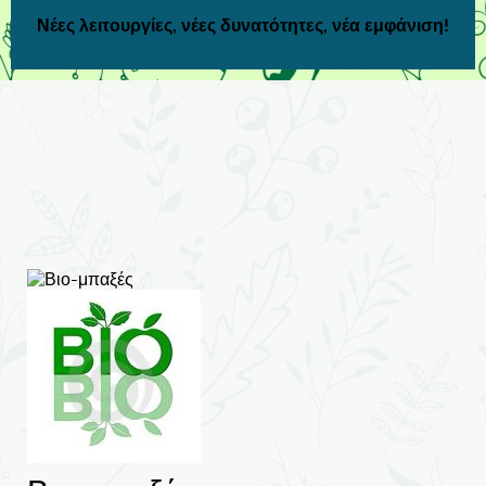
Νέες λειτουργίες, νέες δυνατότητες, νέα εμφάνιση!