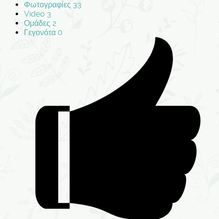
Φωτογραφίες
33
Video
3
Ομάδες
2
Γεγονότα
0