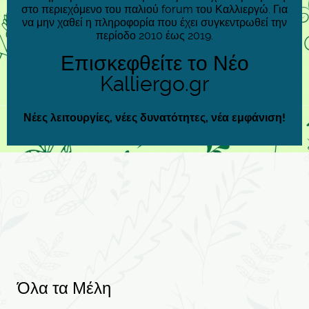
στο περιεχόμενο του παλιού forum του Καλλιεργώ. Για
να μην χαθεί η πληροφορία που έχει συγκεντρωθεί την
περίοδο 2010 έως 2019.
Επισκεφθείτε το Νέο
Kalliergo.gr
Νέες λειτουργίες, νέες δυνατότητες, νέα εμφάνιση!
Όλα τα Μέλη