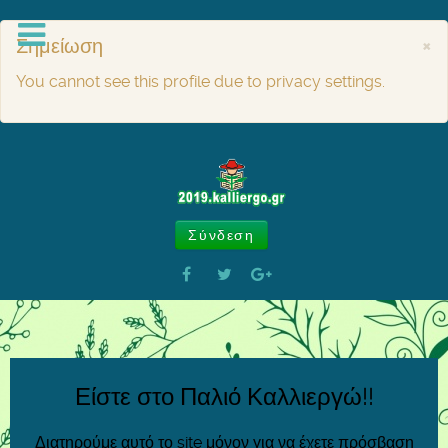
Σημείωση
×
You cannot see this profile due to privacy settings.
Σύνδεση
Είστε στο Παλιό Καλλιεργώ!!
Διατηρούμε αυτό το site μόνον για να έχετε πρόσβαση