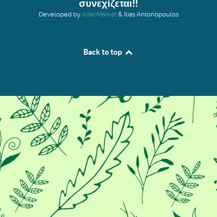
συνεχίζεται!!
Developed by
AlterMarket
& Ilias Antonopoulos
Back to top