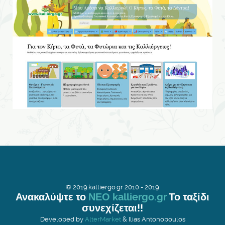
© 2019.kalliergo.gr 2010 - 2019
Ανακαλύψτε το
ΝΕΟ kalliergo.gr
Το ταξίδι
συνεχίζεται!!
Developed by
AlterMarket
& Ilias Antonopoulos