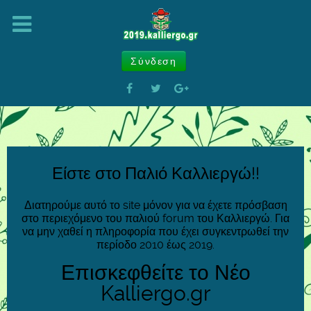
Σύνδεση
Είστε στο Παλιό Καλλιεργώ!!
Διατηρούμε αυτό το site μόνον για να έχετε πρόσβαση
στο περιεχόμενο του παλιού forum του Καλλιεργώ. Για
να μην χαθεί η πληροφορία που έχει συγκεντρωθεί την
περίοδο 2010 έως 2019.
Επισκεφθείτε το Νέο
Kalliergo.gr