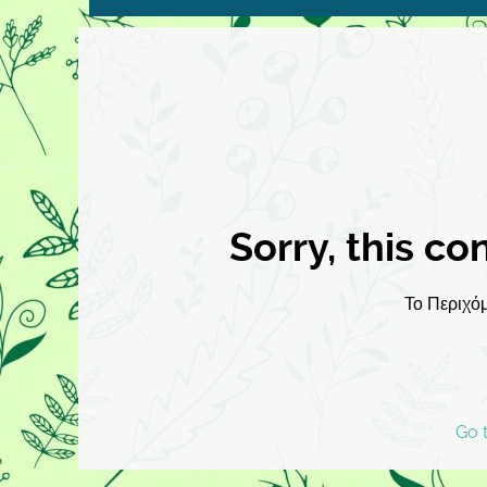
Sorry, this co
Το Περιχόμ
Go 