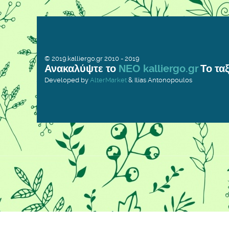
© 2019.kalliergo.gr 2010 - 2019
Ανακαλύψτε το
ΝΕΟ kalliergo.gr
Το ταξ
Developed by
AlterMarket
& Ilias Antonopoulos
Προκειμένου να σας παρέχουμε τη