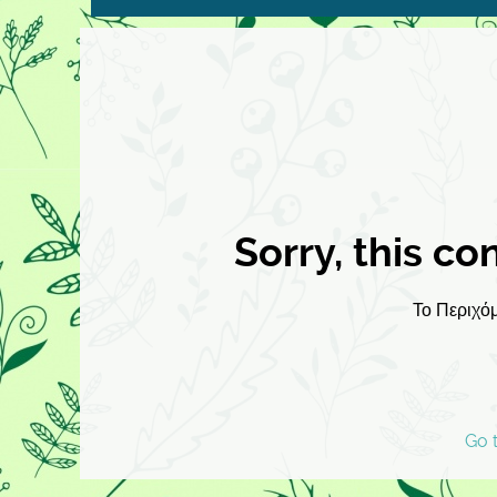
Sorry, this co
Το Περιχόμ
Go 