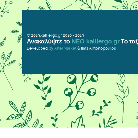
© 2019.kalliergo.gr 2010 - 2019
Ανακαλύψτε το
ΝΕΟ kalliergo.gr
Το ταξ
Developed by
AlterMarket
& Ilias Antonopoulos
Προκειμένου να σας παρέχουμε τη