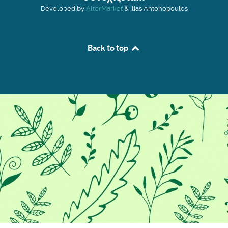
Developed by
AlterMarket
& Ilias Antonopoulos
Back to top