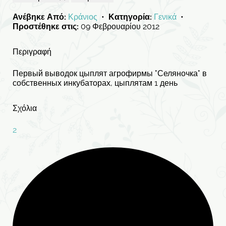
Ανέβηκε Από:
Κράνιος
•
Κατηγορία:
Γενικά
•
Προστέθηκε στις:
09 Φεβρουαρίου 2012
Περιγραφή
Первый выводок цыплят агрофирмы "Селяночка" в
собственных инкубаторах, цыплятам 1 день
Σχόλια
2