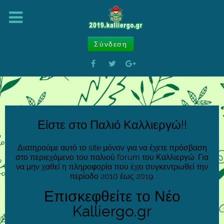
Σύνδεση
Είστε στο Παλιό Καλλιεργώ!!
Διατηρούμε αυτό το site μόνον για να έχετε πρόσβαση
στο περιεχόμενο του παλιού forum του Καλλιεργώ. Για
να μην χαθεί η πληροφορία που έχει συγκεντρωθεί την
περίοδο 2010 έως 2019.
Επισκεφθείτε το Νέο
Kalliergo.gr